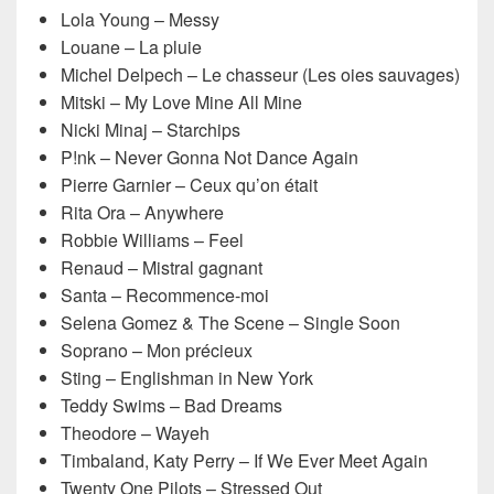
Lola Young – Messy
Louane – La pluie
Michel Delpech – Le chasseur (Les oies sauvages)
Mitski – My Love Mine All Mine
Nicki Minaj – Starchips
P!nk – Never Gonna Not Dance Again
Pierre Garnier – Ceux qu’on était
Rita Ora – Anywhere
Robbie Williams – Feel
Renaud – Mistral gagnant
Santa – Recommence-moi
Selena Gomez & The Scene – Single Soon
Soprano – Mon précieux
Sting – Englishman in New York
Teddy Swims – Bad Dreams
Theodore – Wayeh
Timbaland, Katy Perry – If We Ever Meet Again
Twenty One Pilots – Stressed Out