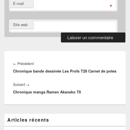
E-mail
*
Site web
Navigation
de
Article
←
Précédent
l’article
Chronique bande dessinée Les Profs T28 Carnet de potes
précédent :
Article
Suivant
→
Chronique manga Ramen Akaneko T6
suivant :
Zone
Articles récents
principale
de