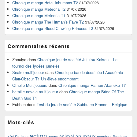
widget
Chronique manga Hotel Inhumans T2
31/07/2026
pour
Chronique manga Meteoria T2
31/07/2026
la
Chronique manga Meteoria T1
31/07/2026
barre
Chronique manga The Hitman’s Fave T2
31/07/2026
latérale
Chronique manga Blood-Crawling Princess T3
31/07/2026
Commentaires récents
Zaouiya
dans
Chronique jeu de société Jujutsu Kaisen – Le
tournoi des lycées jumelés
Snake multijoueur
dans
Chronique bande dessinée L’Académie
Clair-Obscur T1 Un élève encombrant
Othello Multijoueurs
dans
Chronique manga Ramen Akaneko T7
bataille navale multijoueur
dans
Chronique manga Bride Of The
Death God T1
Eubben
dans
Test du jeu de société Subbuteo France – Belgique
Mots-clés
action
animaux
animal
404 Editions
aventure
Bamboo
amitie