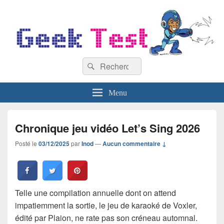
GeekTest
Recherche :
Blog jeux-vidéo et high-tech
Rechercher
Menu
Chronique jeu vidéo Let’s Sing 2026
Posté le
03/12/2025
par
Inod
—
Aucun commentaire ↓
Telle une compilation annuelle dont on attend
impatiemment la sortie, le jeu de karaoké de Voxler,
édité par Plaion, ne rate pas son créneau automnal.