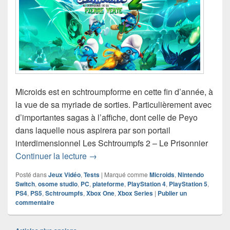
Microids est en schtroumpforme en cette fin d’année, à
la vue de sa myriade de sorties. Particulièrement avec
d’importantes sagas à l’affiche, dont celle de Peyo
dans laquelle nous aspirera par son portail
interdimensionnel Les Schtroumpfs 2 – Le Prisonnier
Chronique jeu vidéo Les Schtroumpfs 2 
Continuer la lecture
→
Posté dans
Jeux Vidéo
,
Tests
|
Marqué comme
Microids
,
Nintendo
Switch
,
osome studio
,
PC
,
plateforme
,
PlayStation 4
,
PlayStation 5
,
PS4
,
PS5
,
Schtroumpfs
,
Xbox One
,
Xbox Series
|
Publier un
commentaire
Navigation