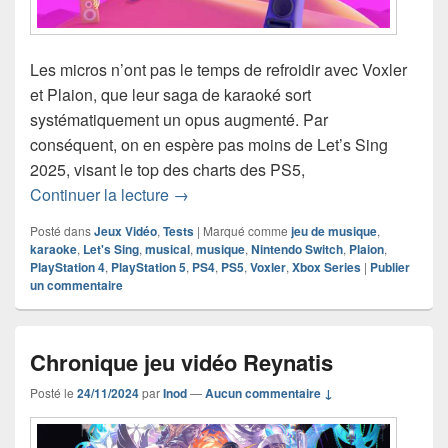
Les micros n’ont pas le temps de refroidir avec Voxler
et Plaion, que leur saga de karaoké sort
systématiquement un opus augmenté. Par
conséquent, on en espère pas moins de Let’s Sing
2025, visant le top des charts des PS5,
Chronique jeu vidéo Let’s Sing 2025
Continuer la lecture
→
Posté dans
Jeux Vidéo
,
Tests
|
Marqué comme
jeu de musique
,
karaoke
,
Let's Sing
,
musical
,
musique
,
Nintendo Switch
,
Plaion
,
PlayStation 4
,
PlayStation 5
,
PS4
,
PS5
,
Voxler
,
Xbox Series
|
Publier
un commentaire
Chronique jeu vidéo Reynatis
Posté le
24/11/2024
par
Inod
—
Aucun commentaire ↓