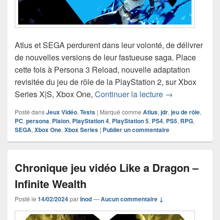
Atlus et SEGA perdurent dans leur volonté, de délivrer
de nouvelles versions de leur fastueuse saga. Place
cette fois à Persona 3 Reload, nouvelle adaptation
revisitée du jeu de rôle de la PlayStation 2, sur Xbox
Chronique jeu 
Series X|S, Xbox One,
Continuer la lecture
→
Posté dans
Jeux Vidéo
,
Tests
|
Marqué comme
Atlus
,
jdr
,
jeu de rôle
,
PC
,
persona
,
Plaion
,
PlayStation 4
,
PlayStation 5
,
PS4
,
PS5
,
RPG
,
SEGA
,
Xbox One
,
Xbox Series
|
Publier un commentaire
Chronique jeu vidéo Like a Dragon –
Infinite Wealth
Posté le
14/02/2024
par
Inod
—
Aucun commentaire ↓