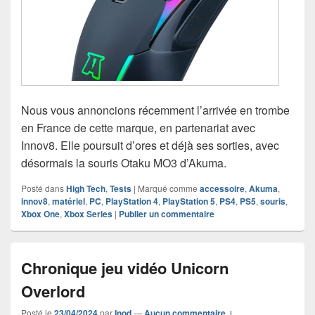
Nous vous annoncions récemment l’arrivée en trombe
en France de cette marque, en partenariat avec
Innov8. Elle poursuit d’ores et déjà ses sorties, avec
désormais la souris Otaku MO3 d’Akuma.
Posté dans
High Tech
,
Tests
|
Marqué comme
accessoire
,
Akuma
,
innov8
,
matériel
,
PC
,
PlayStation 4
,
PlayStation 5
,
PS4
,
PS5
,
souris
,
Xbox One
,
Xbox Series
|
Publier un commentaire
Chronique jeu vidéo Unicorn
Overlord
Posté le
23/04/2024
par
Inod
—
Aucun commentaire ↓