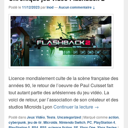
Posté le
11/12/2023
par
Inod
—
Aucun commentaire ↓
Licence mondialement culte de la scène française des
années 90, le retour de l’oeuvre de Paul Cuisset fait
tout autant partie des arlésiennes du jeu vidéo. La
voici de retour, par l’association de son créateur et des
Chronique jeu v
studios Microids Lyon
Continuer la lecture
→
Posté dans
Jeux Vidéo
,
Tests
,
Uncategorized
|
Marqué comme
action
,
cyberpunk
,
jeu de tir
,
Microids
,
Nintendo Switch
,
PC
,
PlayStation 4
,
PlayStation 5
,
PS4
,
PS5
,
science fiction
,
SF
,
Xbox One
,
Xbox Series
|