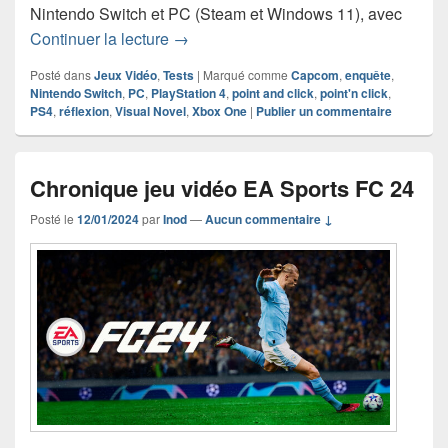
Nintendo Switch et PC (Steam et Windows 11), avec
Chronique jeu vidéo Apollo Justice – A
Continuer la lecture
→
Posté dans
Jeux Vidéo
,
Tests
|
Marqué comme
Capcom
,
enquête
,
Nintendo Switch
,
PC
,
PlayStation 4
,
point and click
,
point'n click
,
PS4
,
réflexion
,
Visual Novel
,
Xbox One
|
Publier un commentaire
Chronique jeu vidéo EA Sports FC 24
Posté le
12/01/2024
par
Inod
—
Aucun commentaire ↓