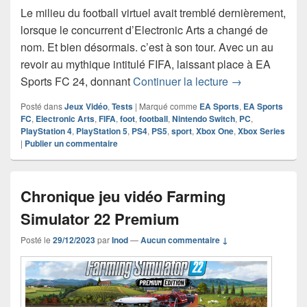
Le milieu du football virtuel avait tremblé dernièrement,
lorsque le concurrent d’Electronic Arts a changé de
nom. Et bien désormais. c’est à son tour. Avec un au
revoir au mythique intitulé FIFA, laissant place à EA
Chronique jeu 
Sports FC 24, donnant
Continuer la lecture
→
Posté dans
Jeux Vidéo
,
Tests
|
Marqué comme
EA Sports
,
EA Sports
FC
,
Electronic Arts
,
FIFA
,
foot
,
football
,
Nintendo Switch
,
PC
,
PlayStation 4
,
PlayStation 5
,
PS4
,
PS5
,
sport
,
Xbox One
,
Xbox Series
|
Publier un commentaire
Chronique jeu vidéo Farming
Simulator 22 Premium
Posté le
29/12/2023
par
Inod
—
Aucun commentaire ↓