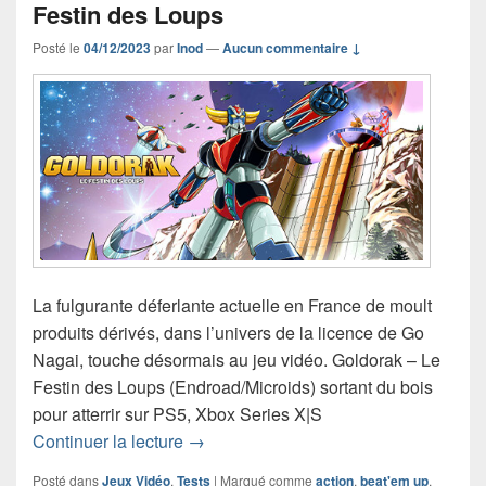
Festin des Loups
Posté le
04/12/2023
par
Inod
—
Aucun commentaire ↓
La fulgurante déferlante actuelle en France de moult
produits dérivés, dans l’univers de la licence de Go
Nagai, touche désormais au jeu vidéo. Goldorak – Le
Festin des Loups (Endroad/Microids) sortant du bois
pour atterrir sur PS5, Xbox Series X|S
Chronique jeu vidéo Goldorak – Le Fe
Continuer la lecture
→
Posté dans
Jeux Vidéo
,
Tests
|
Marqué comme
action
,
beat'em up
,