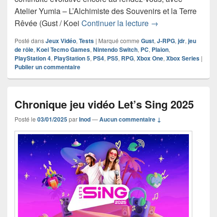
Atelier Yumia – L’Alchimiste des Souvenirs et la Terre
Chronique jeu vidéo
Rêvée (Gust / Koei
Continuer la lecture
→
Posté dans
Jeux Vidéo
,
Tests
|
Marqué comme
Gust
,
J-RPG
,
jdr
,
jeu
de rôle
,
Koei Tecmo Games
,
Nintendo Switch
,
PC
,
Plaion
,
PlayStation 4
,
PlayStation 5
,
PS4
,
PS5
,
RPG
,
Xbox One
,
Xbox Series
|
Publier un commentaire
Chronique jeu vidéo Let’s Sing 2025
Posté le
03/01/2025
par
Inod
—
Aucun commentaire ↓