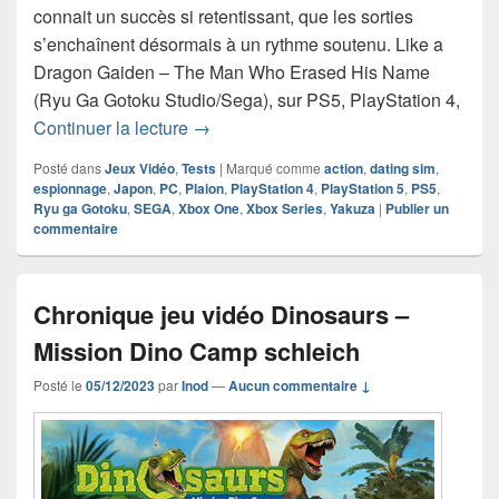
connait un succès si retentissant, que les sorties
s’enchaînent désormais à un rythme soutenu. Like a
Dragon Gaiden – The Man Who Erased His Name
(Ryu Ga Gotoku Studio/Sega), sur PS5, PlayStation 4,
Chronique jeu vidéo Like a Dragon G
Continuer la lecture
→
Posté dans
Jeux Vidéo
,
Tests
|
Marqué comme
action
,
dating sim
,
espionnage
,
Japon
,
PC
,
Plaion
,
PlayStation 4
,
PlayStation 5
,
PS5
,
Ryu ga Gotoku
,
SEGA
,
Xbox One
,
Xbox Series
,
Yakuza
|
Publier un
commentaire
Chronique jeu vidéo Dinosaurs –
Mission Dino Camp schleich
Posté le
05/12/2023
par
Inod
—
Aucun commentaire ↓