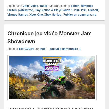
Posté dans
Jeux Vidéo
,
Tests
|
Marqué comme
action
,
Nintendo
Switch
,
plateforme
,
PlayStation 4
,
PlayStation 5
,
PS4
,
PS5
,
Ubisoft
,
Virtuos Games
,
Xbox One
,
Xbox Series
|
Publier un commentaire
Chronique jeu vidéo Monster Jam
Showdown
Posté le
18/10/2024
par
Inod
—
Aucun commentaire ↓
Faisant la joie d’un parterre de féru.e.s et du grand