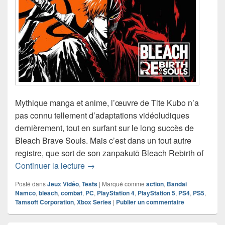
Mythique manga et anime, l’œuvre de Tite Kubo n’a
pas connu tellement d’adaptations vidéoludiques
dernièrement, tout en surfant sur le long succès de
Bleach Brave Souls. Mais c’est dans un tout autre
registre, que sort de son zanpakutō Bleach Rebirth of
Chronique jeu vidéo Bleach Rebirth of
Continuer la lecture
→
Posté dans
Jeux Vidéo
,
Tests
|
Marqué comme
action
,
Bandai
Namco
,
bleach
,
combat
,
PC
,
PlayStation 4
,
PlayStation 5
,
PS4
,
PS5
,
Tamsoft Corporation
,
Xbox Series
|
Publier un commentaire