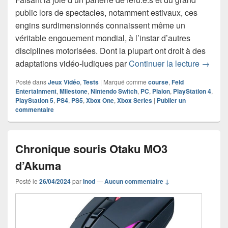
public lors de spectacles, notamment estivaux, ces
engins surdimensionnés connaissent même un
véritable engouement mondial, à l’instar d’autres
disciplines motorisées. Dont la plupart ont droit à des
Chroni
adaptations vidéo-ludiques par
Continuer la lecture
→
Posté dans
Jeux Vidéo
,
Tests
|
Marqué comme
course
,
Feld
Entertainment
,
Milestone
,
Nintendo Switch
,
PC
,
Plaion
,
PlayStation 4
,
PlayStation 5
,
PS4
,
PS5
,
Xbox One
,
Xbox Series
|
Publier un
commentaire
Chronique souris Otaku MO3
d’Akuma
Posté le
26/04/2024
par
Inod
—
Aucun commentaire ↓