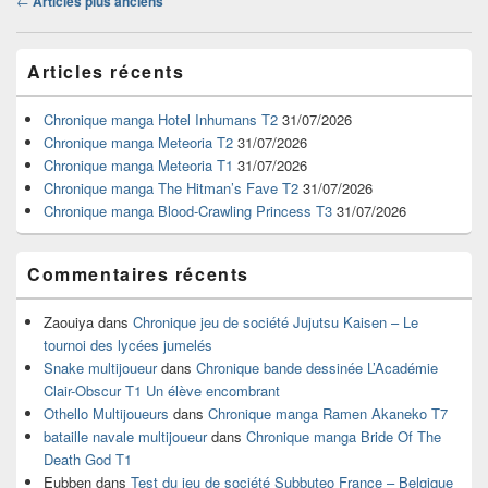
←
Articles plus anciens
dans
les
Zone
articles
Articles récents
principale
de
widget
Chronique manga Hotel Inhumans T2
31/07/2026
pour
Chronique manga Meteoria T2
31/07/2026
la
Chronique manga Meteoria T1
31/07/2026
barre
Chronique manga The Hitman’s Fave T2
31/07/2026
latérale
Chronique manga Blood-Crawling Princess T3
31/07/2026
Commentaires récents
Zaouiya
dans
Chronique jeu de société Jujutsu Kaisen – Le
tournoi des lycées jumelés
Snake multijoueur
dans
Chronique bande dessinée L’Académie
Clair-Obscur T1 Un élève encombrant
Othello Multijoueurs
dans
Chronique manga Ramen Akaneko T7
bataille navale multijoueur
dans
Chronique manga Bride Of The
Death God T1
Eubben
dans
Test du jeu de société Subbuteo France – Belgique