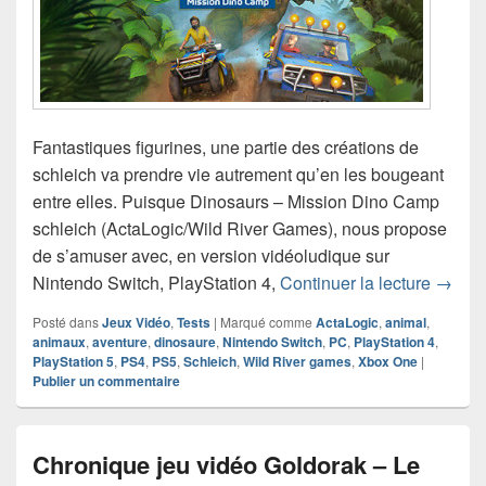
Fantastiques figurines, une partie des créations de
schleich va prendre vie autrement qu’en les bougeant
entre elles. Puisque Dinosaurs – Mission Dino Camp
schleich (ActaLogic/Wild River Games), nous propose
de s’amuser avec, en version vidéoludique sur
Chroni
Nintendo Switch, PlayStation 4,
Continuer la lecture
→
Posté dans
Jeux Vidéo
,
Tests
|
Marqué comme
ActaLogic
,
animal
,
animaux
,
aventure
,
dinosaure
,
Nintendo Switch
,
PC
,
PlayStation 4
,
PlayStation 5
,
PS4
,
PS5
,
Schleich
,
Wild River games
,
Xbox One
|
Publier un commentaire
Chronique jeu vidéo Goldorak – Le