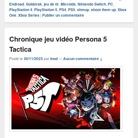
Endroad
,
Goldorak
,
jeu de tir
,
Microids
,
Nintendo Switch
,
PC
,
PlayStation 4
,
PlayStation 5
,
PS4
,
PS5
,
shmup
,
shoot them up
,
Xbox
One
,
Xbox Series
|
Publier un commentaire
Chronique jeu vidéo Persona 5
Tactica
Posté le
30/11/2023
par
Inod
—
Aucun commentaire ↓