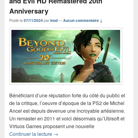
and Evil HD Remastered 20th
Anniversary
Posté le
07/11/2024
par
Inod
—
Aucun commentaire ↓
Bénéficiant d’une réputation forte du côté du public et
de la critique, l’oeuvre d’époque de la PS2 de Michel
Ancel est depuis devenue une incroyable arlésienne.
Un remaster en 2011 et voici désormais qu’Ubisoft et
Virtuos Games proposent une nouvelle
Chronique jeu vidéo Beyond Good and
Continuer la lecture
→