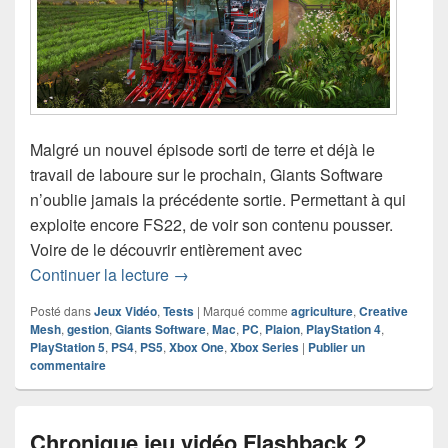
Malgré un nouvel épisode sorti de terre et déjà le
travail de laboure sur le prochain, Giants Software
n’oublie jamais la précédente sortie. Permettant à qui
exploite encore FS22, de voir son contenu pousser.
Voire de le découvrir entièrement avec
Chronique jeu vidéo Farming Simulato
Continuer la lecture
→
Posté dans
Jeux Vidéo
,
Tests
|
Marqué comme
agriculture
,
Creative
Mesh
,
gestion
,
Giants Software
,
Mac
,
PC
,
Plaion
,
PlayStation 4
,
PlayStation 5
,
PS4
,
PS5
,
Xbox One
,
Xbox Series
|
Publier un
commentaire
Chronique jeu vidéo Flashback 2