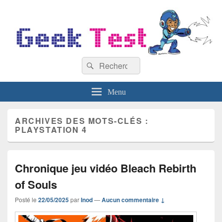
GeekTest
Recherche :
Blog jeux-vidéo et high-tech
Rechercher
Menu
ARCHIVES DES MOTS-CLÉS :
PLAYSTATION 4
Chronique jeu vidéo Bleach Rebirth
of Souls
Posté le
22/05/2025
par
Inod
—
Aucun commentaire ↓