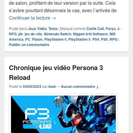
de salon, profitent de leur version par la suite. Cela
s’avère pourtant désormais le cas, avec l’arrivée de
Chronique jeu vidéo The Legend of 
Continuer la lecture
→
Posté dans
Jeux Vidéo
,
Tests
|
Marqué comme
Cattle Call
,
Furyu
,
J-
RPG
,
jdr
,
jeu de rôle
,
Nintendo Switch
,
Nippon Ichi Software
,
NIS
America
,
PC
,
Plaion
,
PlayStation 4
,
PlayStation 5
,
PS4
,
PS5
,
RPG
|
Publier un commentaire
Chronique jeu vidéo Persona 3
Reload
Posté le
04/03/2024
par
Inod
—
Aucun commentaire ↓