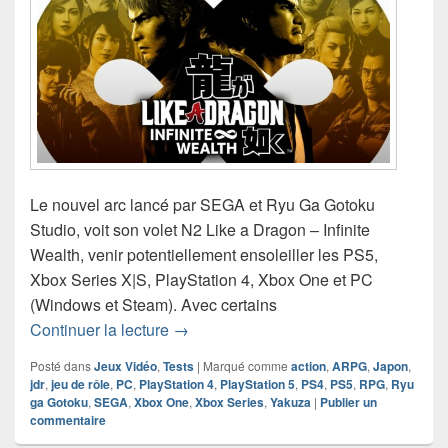
Le nouvel arc lancé par SEGA et Ryu Ga Gotoku
Studio, voit son volet N2 Like a Dragon – Infinite
Wealth, venir potentiellement ensoleiller les PS5,
Xbox Series X|S, PlayStation 4, Xbox One et PC
(Windows et Steam). Avec certains
Chronique jeu vidéo Like a Dragon – In
Continuer la lecture
→
Posté dans
Jeux Vidéo
,
Tests
|
Marqué comme
action
,
ARPG
,
Japon
,
jdr
,
jeu de rôle
,
PC
,
PlayStation 4
,
PlayStation 5
,
PS4
,
PS5
,
RPG
,
Ryu
ga Gotoku
,
SEGA
,
Xbox One
,
Xbox Series
,
Yakuza
|
Publier un
commentaire