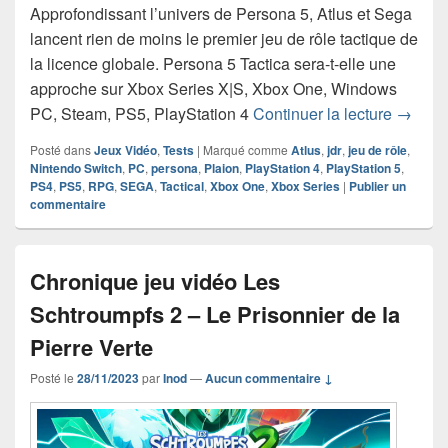
Approfondissant l’univers de Persona 5, Atlus et Sega
lancent rien de moins le premier jeu de rôle tactique de
la licence globale. Persona 5 Tactica sera-t-elle une
approche sur Xbox Series X|S, Xbox One, Windows
Chroniq
PC, Steam, PS5, PlayStation 4
Continuer la lecture
→
Posté dans
Jeux Vidéo
,
Tests
|
Marqué comme
Atlus
,
jdr
,
jeu de rôle
,
Nintendo Switch
,
PC
,
persona
,
Plaion
,
PlayStation 4
,
PlayStation 5
,
PS4
,
PS5
,
RPG
,
SEGA
,
Tactical
,
Xbox One
,
Xbox Series
|
Publier un
commentaire
Chronique jeu vidéo Les
Schtroumpfs 2 – Le Prisonnier de la
Pierre Verte
Posté le
28/11/2023
par
Inod
—
Aucun commentaire ↓