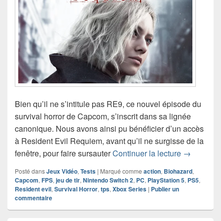
Bien qu’il ne s’intitule pas RE9, ce nouvel épisode du
survival horror de Capcom, s’inscrit dans sa lignée
canonique. Nous avons ainsi pu bénéficier d’un accès
à Resident Evil Requiem, avant qu’il ne surgisse de la
Chronique 
fenêtre, pour faire sursauter
Continuer la lecture
→
Posté dans
Jeux Vidéo
,
Tests
|
Marqué comme
action
,
Biohazard
,
Capcom
,
FPS
,
jeu de tir
,
Nintendo Switch 2
,
PC
,
PlayStation 5
,
PS5
,
Resident evil
,
Survival Horror
,
tps
,
Xbox Series
|
Publier un
commentaire