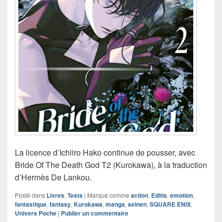
La licence d’Ichiiro Hako continue de pousser, avec
Bride Of The Death God T2 (Kurokawa), à la traduction
d’Hermès De Lankou.
Posté dans
Livres
,
Tests
|
Marqué comme
action
,
Editis
,
emotion
,
fantastique
,
fantasy
,
Kurokawa
,
manga
,
seinen
,
SQUARE ENIX
,
Univers Poche
|
Publier un commentaire