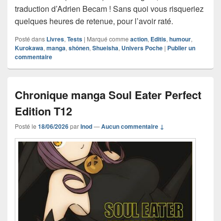
traduction d’Adrien Becam ! Sans quoi vous risqueriez
quelques heures de retenue, pour l’avoir raté.
Posté dans
Livres
,
Tests
|
Marqué comme
action
,
Editis
,
humour
,
Kurokawa
,
manga
,
shônen
,
Shueisha
,
Univers Poche
|
Publier un
commentaire
Chronique manga Soul Eater Perfect
Edition T12
Posté le
18/06/2026
par
Inod
—
Aucun commentaire ↓