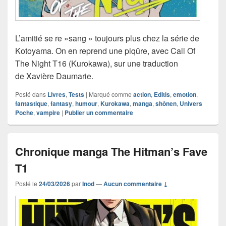
L’amitié se re »sang » toujours plus chez la série de
Kotoyama. On en reprend une piqûre, avec Call Of
The Night T16 (Kurokawa), sur une traduction
de Xavière Daumarie.
Posté dans
Livres
,
Tests
|
Marqué comme
action
,
Editis
,
emotion
,
fantastique
,
fantasy
,
humour
,
Kurokawa
,
manga
,
shônen
,
Univers
Poche
,
vampire
|
Publier un commentaire
Chronique manga The Hitman’s Fave
T1
Posté le
24/03/2026
par
Inod
—
Aucun commentaire ↓