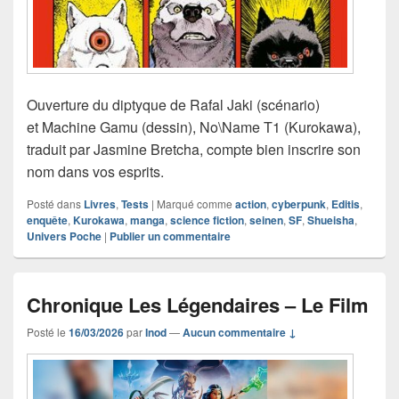
Ouverture du diptyque de Rafal Jaki (scénario)
et Machine Gamu (dessin), No\Name T1 (Kurokawa),
traduit par Jasmine Bretcha, compte bien inscrire son
nom dans vos esprits.
Posté dans
Livres
,
Tests
|
Marqué comme
action
,
cyberpunk
,
Editis
,
enquête
,
Kurokawa
,
manga
,
science fiction
,
seinen
,
SF
,
Shueisha
,
Univers Poche
|
Publier un commentaire
Chronique Les Légendaires – Le Film
Posté le
16/03/2026
par
Inod
—
Aucun commentaire ↓