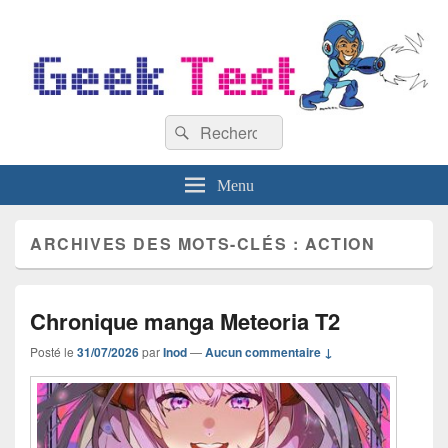
GeekTest
Recherche :
Blog jeux-vidéo et high-tech
Rechercher
Menu
ARCHIVES DES MOTS-CLÉS :
ACTION
Chronique manga Meteoria T2
Posté le
31/07/2026
par
Inod
—
Aucun commentaire ↓