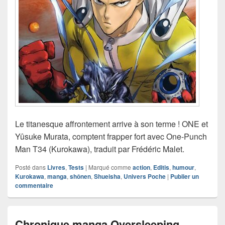
Le titanesque affrontement arrive à son terme ! ONE et
Yûsuke Murata, comptent frapper fort avec One-Punch
Man T34 (Kurokawa), traduit par Frédéric Malet.
Posté dans
Livres
,
Tests
|
Marqué comme
action
,
Editis
,
humour
,
Kurokawa
,
manga
,
shônen
,
Shueisha
,
Univers Poche
|
Publier un
commentaire
Chronique manga Oversleeping