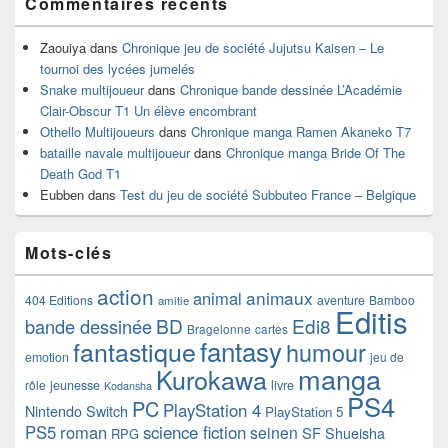
Commentaires récents
Zaouiya
dans
Chronique jeu de société Jujutsu Kaisen – Le
tournoi des lycées jumelés
Snake multijoueur
dans
Chronique bande dessinée L’Académie
Clair-Obscur T1 Un élève encombrant
Othello Multijoueurs
dans
Chronique manga Ramen Akaneko T7
bataille navale multijoueur
dans
Chronique manga Bride Of The
Death God T1
Eubben
dans
Test du jeu de société Subbuteo France – Belgique
Mots-clés
action
animaux
animal
404 Editions
aventure
Bamboo
amitie
Editis
BD
Edi8
bande dessinée
Bragelonne
cartes
fantasy
fantastique
humour
emotion
jeu de
manga
Kurokawa
rôle
jeunesse
livre
Kodansha
PS4
PC
PlayStation 4
Nintendo Switch
PlayStation 5
PS5
roman
science fiction
seinen
SF
Shueisha
RPG