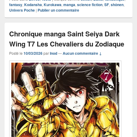
fantasy
,
Kodansha
,
Kurokawa
,
manga
,
science fiction
,
SF
,
shônen
,
Univers Poche
|
Publier un commentaire
Chronique manga Saint Seiya Dark
Wing T7 Les Chevaliers du Zodiaque
Posté le
10/03/2026
par
Inod
—
Aucun commentaire ↓