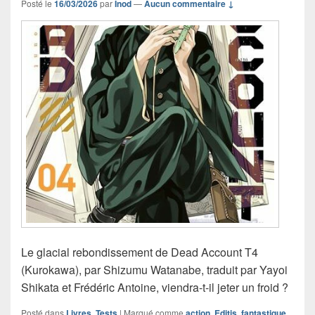
Posté le
16/03/2026
par
Inod
—
Aucun commentaire ↓
Le glacial rebondissement de Dead Account T4
(Kurokawa), par Shizumu Watanabe, traduit par Yayoi
Shikata et Frédéric Antoine, viendra-t-il jeter un froid ?
Posté dans
Livres
,
Tests
|
Marqué comme
action
,
Editis
,
fantastique
,