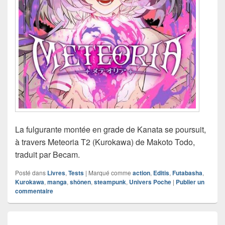
La fulgurante montée en grade de Kanata se poursuit,
à travers Meteoria T2 (Kurokawa) de Makoto Todo,
traduit par Becam.
Posté dans
Livres
,
Tests
|
Marqué comme
action
,
Editis
,
Futabasha
,
Kurokawa
,
manga
,
shônen
,
steampunk
,
Univers Poche
|
Publier un
commentaire