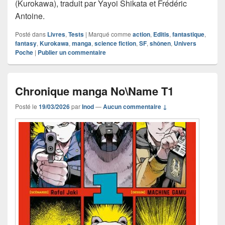
(Kurokawa), traduit par Yayoi Shikata et Frédéric
Antoine.
Posté dans
Livres
,
Tests
|
Marqué comme
action
,
Editis
,
fantastique
,
fantasy
,
Kurokawa
,
manga
,
science fiction
,
SF
,
shônen
,
Univers
Poche
|
Publier un commentaire
Chronique manga No\Name T1
Posté le
19/03/2026
par
Inod
—
Aucun commentaire ↓