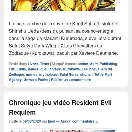
La face sombre de l’œuvre de Kenji Saito (histoire) et
Shinshu Ueda (dessin), puisant sa cosmo-énergie
dans la saga de Masami Kurumada, s’éveillera durant
Saint Seiya Dark Wing T7 Les Chevaliers du
Zodiaque (Kurokawa), traduit par Xavière Daumarie.
Posté dans
Livres
,
Tests
|
Marqué comme
action
,
Akita Publishing
,
cdz
,
Editis
,
fantastique
,
fantasy
,
Kurokawa
,
Les Chevaliers du
Zodiaque
,
manga
,
mythologie
,
Saint Seiya
,
shônen
,
Tuttle-Mori
Agency
,
Univers Poche
|
Publier un commentaire
Chronique jeu vidéo Resident Evil
Requiem
Posté le
09/03/2026
par
Inod
—
Aucun commentaire ↓