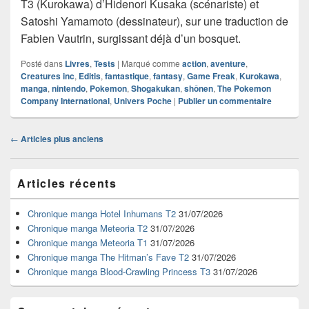
T3 (Kurokawa) d’Hidenori Kusaka (scénariste) et
Satoshi Yamamoto (dessinateur), sur une traduction de
Fabien Vautrin, surgissant déjà d’un bosquet.
Posté dans
Livres
,
Tests
|
Marqué comme
action
,
aventure
,
Creatures inc
,
Editis
,
fantastique
,
fantasy
,
Game Freak
,
Kurokawa
,
manga
,
nintendo
,
Pokemon
,
Shogakukan
,
shônen
,
The Pokemon
Company International
,
Univers Poche
|
Publier un commentaire
Navigation
←
Articles plus anciens
dans
les
Zone
articles
Articles récents
principale
de
widget
Chronique manga Hotel Inhumans T2
31/07/2026
pour
Chronique manga Meteoria T2
31/07/2026
la
Chronique manga Meteoria T1
31/07/2026
barre
Chronique manga The Hitman’s Fave T2
31/07/2026
latérale
Chronique manga Blood-Crawling Princess T3
31/07/2026