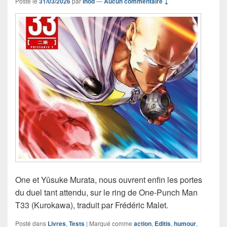
Posté le
31/03/2026
par
Inod
—
Aucun commentaire ↓
One et Yûsuke Murata, nous ouvrent enfin les portes
du duel tant attendu, sur le ring de One-Punch Man
T33 (Kurokawa), traduit par Frédéric Malet.
Posté dans
Livres
,
Tests
|
Marqué comme
action
,
Editis
,
humour
,