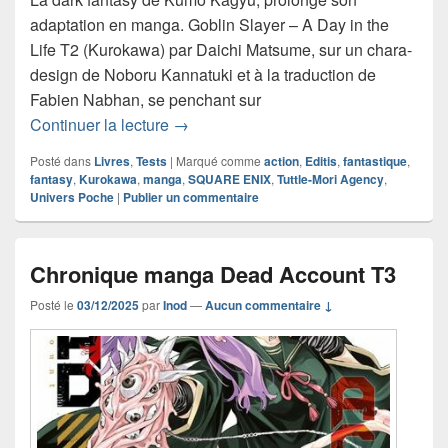
adaptation en manga. Goblin Slayer – A Day in the
Life T2 (Kurokawa) par Daichi Matsume, sur un chara-
design de Noboru Kannatuki et à la traduction de
Fabien Nabhan, se penchant sur
Chronique manga Goblin Slayer – A Day
Continuer la lecture
→
Posté dans
Livres
,
Tests
|
Marqué comme
action
,
Editis
,
fantastique
,
fantasy
,
Kurokawa
,
manga
,
SQUARE ENIX
,
Tuttle-Mori Agency
,
Univers Poche
|
Publier un commentaire
Chronique manga Dead Account T3
Posté le
03/12/2025
par
Inod
—
Aucun commentaire ↓