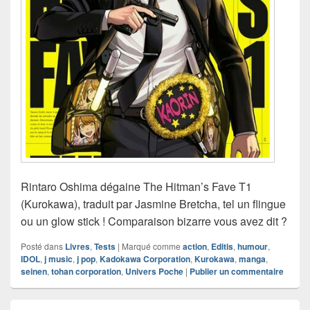
Rintaro Oshima dégaine The Hitman’s Fave T1
(Kurokawa), traduit par Jasmine Bretcha, tel un flingue
ou un glow stick ! Comparaison bizarre vous avez dit ?
Posté dans
Livres
,
Tests
|
Marqué comme
action
,
Editis
,
humour
,
IDOL
,
j music
,
j pop
,
Kadokawa Corporation
,
Kurokawa
,
manga
,
seinen
,
tohan corporation
,
Univers Poche
|
Publier un commentaire