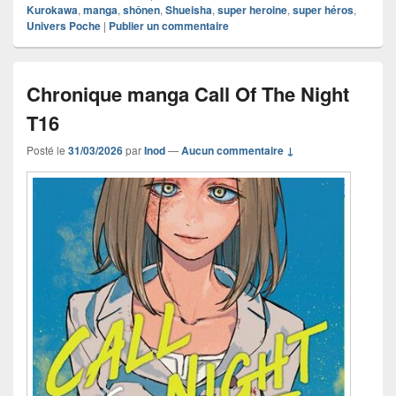
Kurokawa
,
manga
,
shônen
,
Shueisha
,
super heroine
,
super héros
,
Univers Poche
|
Publier un commentaire
Chronique manga Call Of The Night
T16
Posté le
31/03/2026
par
Inod
—
Aucun commentaire ↓