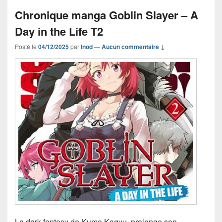
Chronique manga Goblin Slayer – A
Day in the Life T2
Posté le
04/12/2025
par
Inod
—
Aucun commentaire ↓
La dark fantasy de Kumo Kagyu, prolonge son