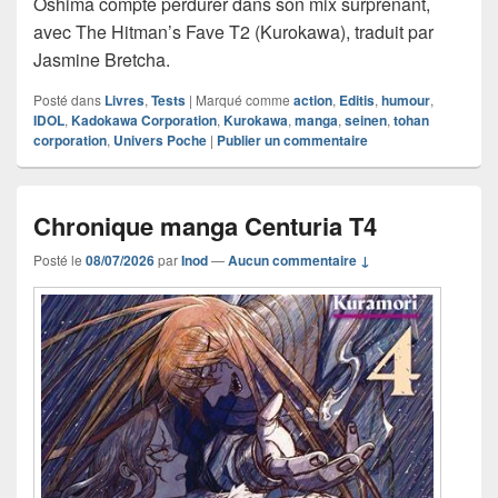
Oshima compte perdurer dans son mix surprenant,
avec The Hitman’s Fave T2 (Kurokawa), traduit par
Jasmine Bretcha.
Posté dans
Livres
,
Tests
|
Marqué comme
action
,
Editis
,
humour
,
IDOL
,
Kadokawa Corporation
,
Kurokawa
,
manga
,
seinen
,
tohan
corporation
,
Univers Poche
|
Publier un commentaire
Chronique manga Centuria T4
Posté le
08/07/2026
par
Inod
—
Aucun commentaire ↓