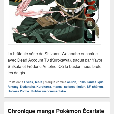
La brûlante série de Shizumu Watanabe enchaîne
avec Dead Account T3 (Kurokawa), traduit par Yayoi
Shikata et Frédéric Antoine. Où la baston nous brûle
les doigts.
Posté dans
Livres
,
Tests
|
Marqué comme
action
,
Editis
,
fantastique
,
fantasy
,
Kodansha
,
Kurokawa
,
manga
,
science fiction
,
SF
,
shônen
,
Univers Poche
|
Publier un commentaire
Chronique manga Pokémon Écarlate