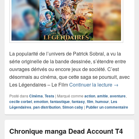
La popularité de l’univers de Patrick Sobral, a vu la
série originelle de la bande dessinée, s’étendre entre
ouvrages dérivés ou encore jeux de société. C’est
désormais au cinéma, que cette saga se poursuit, avec
Chronique 
Les Légendaires – Le Film
Continuer la lecture
→
Posté dans
Cinéma
,
Tests
|
Marqué comme
action
,
amitie
,
aventure
,
cecile corbel
,
emotion
,
fantastique
,
fantasy
,
film
,
humour
,
Les
Légendaires
,
pan distribution
,
Simon caby
|
Publier un commentaire
Chronique manga Dead Account T4