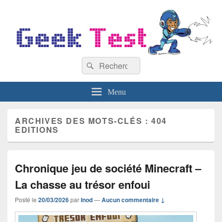
GeekTest
Recherche :
Blog jeux-vidéo et high-tech
Rechercher
Menu
ARCHIVES DES MOTS-CLÉS :
404
EDITIONS
Chronique jeu de société Minecraft –
La chasse au trésor enfoui
Posté le
20/03/2026
par
Inod
—
Aucun commentaire ↓