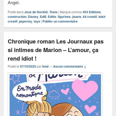
Angel.
Posté dans
Jeux de Société
,
Tests
|
Marqué comme
404 Editions
,
construction
,
Disney
,
Edi8
,
Editis
,
figurines
,
jouets
,
kit creatif
,
loisir
creatif
,
papertoy
,
toys
|
Publier un commentaire
Chronique roman Les Journaux pas
si intimes de Marion – L’amour, ça
rend idiot !
Posté le
07/10/2025
par
Inod
—
Aucun commentaire ↓