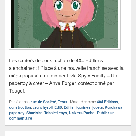
Les cahiers de construction de 404 Éditions
s’enchainent ! Place à une nouvelle franchise avec la
méga populaire du moment, via Spy x Family – Un
papertoy à créer – Anya Forger, confectionné par
Tougui.
Posté dans
Jeux de Société
,
Tests
|
Marqué comme
404 Editions
,
construction
,
crunchyroll
,
Edi8
,
Editis
,
figurines
,
jouets
,
Kurokawa
,
papertoy
,
Shueisha
,
Toho ltd
,
toys
,
Univers Poche
|
Publier un
commentaire