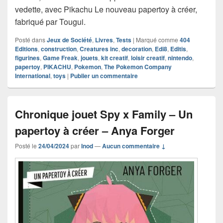
vedette, avec Pikachu Le nouveau papertoy à créer,
fabriqué par Tougui.
Posté dans
Jeux de Société
,
Livres
,
Tests
|
Marqué comme
404
Editions
,
construction
,
Creatures inc
,
decoration
,
Edi8
,
Editis
,
figurines
,
Game Freak
,
jouets
,
kit creatif
,
loisir creatif
,
nintendo
,
papertoy
,
PIKACHU
,
Pokemon
,
The Pokemon Company
International
,
toys
|
Publier un commentaire
Chronique jouet Spy x Family – Un
papertoy à créer – Anya Forger
Posté le
24/04/2024
par
Inod
—
Aucun commentaire ↓