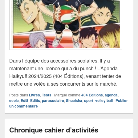
Dans l’équipe des accessoires scolaires, il y a
maintenant une licence qui a du punch ! L’Agenda
Haikyu!! 2024/2025 (404 Éditions), venant tenter de
mettre une volée à ses concurrents sur le marché.
Posté dans
Livres
,
Tests
|
Marqué comme
404 Editions
,
agenda
,
ecole
,
Edi8
,
Editis
,
parascolaire
,
Shueisha
,
sport
,
volley ball
|
Publier
un commentaire
Chronique cahier d’activités