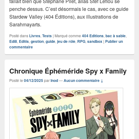
fallait bien que Stéphane Pilet, alias Stef Leflou se
penche dessus. C’est désormais le cas, avec ce guide
Stardew Valley (404 Éditions), aux illustrations de
Sarahmayarts.
Posté dans
Livres
,
Tests
|
Marqué comme
404 Editions
,
bac à sable
,
Edi8
,
Editis
,
gestion
,
guide
,
jeu de rôle
,
RPG
,
sandbox
|
Publier un
commentaire
Chronique Éphéméride Spy x Family
Posté le
04/12/2025
par
Inod
—
Aucun commentaire ↓