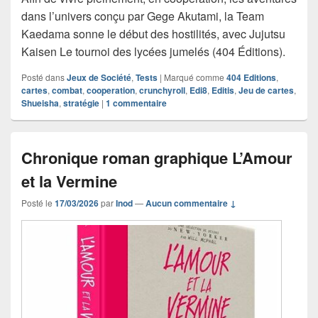
dans l’univers conçu par Gege Akutami, la Team
Kaedama sonne le début des hostilités, avec Jujutsu
Kaisen Le tournoi des lycées jumelés (404 Éditions).
Posté dans
Jeux de Société
,
Tests
|
Marqué comme
404 Editions
,
cartes
,
combat
,
cooperation
,
crunchyroll
,
Edi8
,
Editis
,
Jeu de cartes
,
Shueisha
,
stratégie
|
1
commentaire
Chronique roman graphique L’Amour
et la Vermine
Posté le
17/03/2026
par
Inod
—
Aucun commentaire ↓