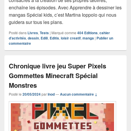
consacrés à la création de ses propres œuvres,
enchaîne les épisodes. Avec Apprendre à dessiner les
mangas Spécial kids, c’est Martina Ioppolo qui nous
guidera sur tous les plans.
Posté dans
Livres
,
Tests
|
Marqué comme
404 Editions
,
cahier
d'activités
,
dessin
,
Edi8
,
Editis
,
loisir creatif
,
manga
|
Publier un
commentaire
Chronique livre jeu Super Pixels
Gommettes Minecraft Spécial
Monstres
Posté le
20/05/2024
par
Inod
—
Aucun commentaire ↓