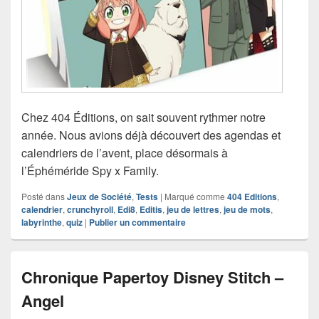
Chez 404 Éditions, on sait souvent rythmer notre
année. Nous avions déjà découvert des agendas et
calendriers de l’avent, place désormais à
l’Éphéméride Spy x Family.
Posté dans
Jeux de Société
,
Tests
|
Marqué comme
404 Editions
,
calendrier
,
crunchyroll
,
Edi8
,
Editis
,
jeu de lettres
,
jeu de mots
,
labyrinthe
,
quiz
|
Publier un commentaire
Chronique Papertoy Disney Stitch –
Angel