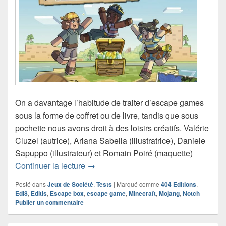
On a davantage l’habitude de traiter d’escape games
sous la forme de coffret ou de livre, tandis que sous
pochette nous avons droit à des loisirs créatifs. Valérie
Cluzel (autrice), Ariana Sabella (illustratrice), Daniele
Sapuppo (illustrateur) et Romain Poiré (maquette)
Chronique jeu de société Minecraft – L
Continuer la lecture
→
Posté dans
Jeux de Société
,
Tests
|
Marqué comme
404 Editions
,
Edi8
,
Editis
,
Escape box
,
escape game
,
Minecraft
,
Mojang
,
Notch
|
Publier un commentaire