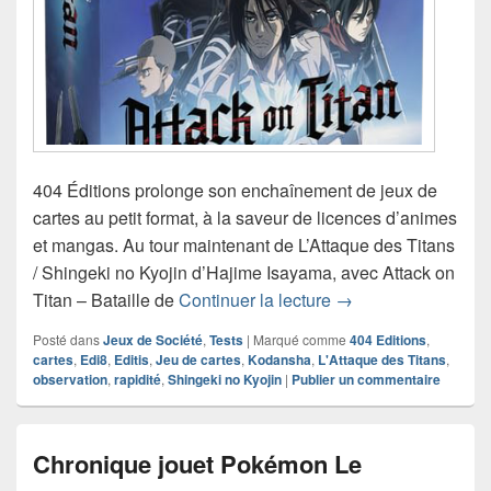
404 Éditions prolonge son enchaînement de jeux de
cartes au petit format, à la saveur de licences d’animes
et mangas. Au tour maintenant de L’Attaque des Titans
/ Shingeki no Kyojin d’Hajime Isayama, avec Attack on
Chronique jeu de soc
Titan – Bataille de
Continuer la lecture
→
Posté dans
Jeux de Société
,
Tests
|
Marqué comme
404 Editions
,
cartes
,
Edi8
,
Editis
,
Jeu de cartes
,
Kodansha
,
L'Attaque des Titans
,
observation
,
rapidité
,
Shingeki no Kyojin
|
Publier un commentaire
Chronique jouet Pokémon Le