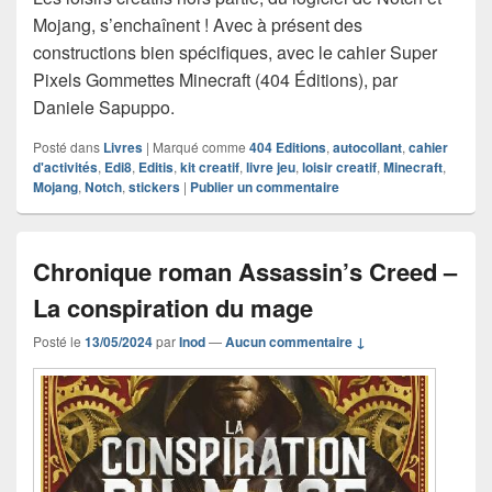
Mojang, s’enchaînent ! Avec à présent des
constructions bien spécifiques, avec le cahier Super
Pixels Gommettes Minecraft (404 Éditions), par
Daniele Sapuppo.
Posté dans
Livres
|
Marqué comme
404 Editions
,
autocollant
,
cahier
d'activités
,
Edi8
,
Editis
,
kit creatif
,
livre jeu
,
loisir creatif
,
Minecraft
,
Mojang
,
Notch
,
stickers
|
Publier un commentaire
Chronique roman Assassin’s Creed –
La conspiration du mage
Posté le
13/05/2024
par
Inod
—
Aucun commentaire ↓