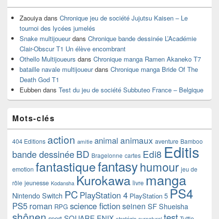
Zaouiya
dans
Chronique jeu de société Jujutsu Kaisen – Le
tournoi des lycées jumelés
Snake multijoueur
dans
Chronique bande dessinée L’Académie
Clair-Obscur T1 Un élève encombrant
Othello Multijoueurs
dans
Chronique manga Ramen Akaneko T7
bataille navale multijoueur
dans
Chronique manga Bride Of The
Death God T1
Eubben
dans
Test du jeu de société Subbuteo France – Belgique
Mots-clés
action
animaux
animal
404 Editions
aventure
Bamboo
amitie
Editis
BD
Edi8
bande dessinée
Bragelonne
cartes
fantasy
fantastique
humour
emotion
jeu de
manga
Kurokawa
rôle
jeunesse
livre
Kodansha
PS4
PC
PlayStation 4
Nintendo Switch
PlayStation 5
PS5
roman
science fiction
seinen
SF
Shueisha
RPG
shônen
test
SQUARE ENIX
sport
Tuttle-
stratégie
surnaturel