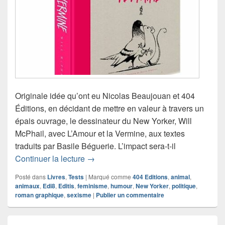
Originale idée qu’ont eu Nicolas Beaujouan et 404
Éditions, en décidant de mettre en valeur à travers un
épais ouvrage, le dessinateur du New Yorker, Will
McPhail, avec L’Amour et la Vermine, aux textes
traduits par Basile Béguerie. L’impact sera-t-il
Chronique roman graphique L’Amour et
Continuer la lecture
→
Posté dans
Livres
,
Tests
|
Marqué comme
404 Editions
,
animal
,
animaux
,
Edi8
,
Editis
,
feminisme
,
humour
,
New Yorker
,
politique
,
roman graphique
,
sexisme
|
Publier un commentaire