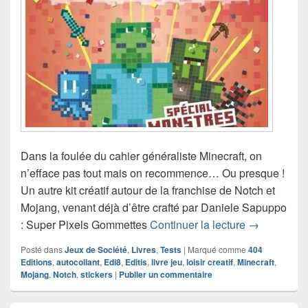
Dans la foulée du cahier généraliste Minecraft, on
n’efface pas tout mais on recommence… Ou presque !
Un autre kit créatif autour de la franchise de Notch et
Mojang, venant déjà d’être crafté par Daniele Sapuppo
Chronique l
: Super Pixels Gommettes
Continuer la lecture
→
Posté dans
Jeux de Société
,
Livres
,
Tests
|
Marqué comme
404
Editions
,
autocollant
,
Edi8
,
Editis
,
livre jeu
,
loisir creatif
,
Minecraft
,
Mojang
,
Notch
,
stickers
|
Publier un commentaire