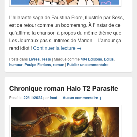
L’hilarante saga de Faustina Fiore, illustrée par Sess,
est de retour comme un boomerang. À l’instar de ce
qu’affirme la chanson à propos du même thème que
Les Journaux pas si intimes de Marion – L’amour ça
Chronique roman Les Journau
rend idiot !
Continuer la lecture
→
Posté dans
Livres
,
Tests
|
Marqué comme
404 Editions
,
Editis
,
humour
,
Poulpe Fictions
,
roman
|
Publier un commentaire
Chronique roman Halo T2 Parasite
Posté le
22/11/2024
par
Inod
—
Aucun commentaire ↓