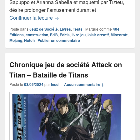
Sapuppo et Arianna Sabella et maquetté par Tizieu,
désire prolonger l’amusement durant et
Chronique livre jeu Carnet du fan de M
Continuer la lecture
→
Posté dans
Jeux de Société
,
Livres
,
Tests
|
Marqué comme
404
Editions
,
construction
,
Edi8
,
Editis
,
livre jeu
,
loisir creatif
,
Minecraft
,
Mojang
,
Notch
|
Publier un commentaire
Chronique jeu de société Attack on
Titan – Bataille de Titans
Posté le
03/05/2024
par
Inod
—
Aucun commentaire ↓