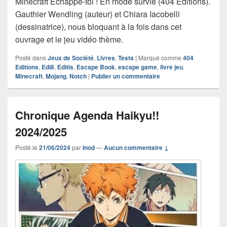
Minecraft Échappe-toi ! En mode survie (404 Éditions).
Gauthier Wendling (auteur) et Chiara Iacobelli
(dessinatrice), nous bloquant à la fois dans cet
ouvrage et le jeu vidéo thème.
Posté dans
Jeux de Société
,
Livres
,
Tests
|
Marqué comme
404
Editions
,
Edi8
,
Editis
,
Escape Book
,
escape game
,
livre jeu
,
Minecraft
,
Mojang
,
Notch
|
Publier un commentaire
Chronique Agenda Haikyu!!
2024/2025
Posté le
21/06/2024
par
Inod
—
Aucun commentaire ↓