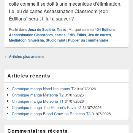
colle comme il se doit à une mécanique d’élimination.
Le jeu de cartes Assassination Classroom (404
Éditions) sera-t-il lui à sauver ?
Posté dans
Jeux de Société
,
Tests
|
Marqué comme
404 Editions
,
Assassination Classroom
,
cartes
,
Edi8
,
Editis
,
Jeu de cartes
,
Mediatoon
,
Shueisha
,
Studio twist
|
Publier un commentaire
Navigation
←
Articles plus anciens
dans
les
Zone
articles
Articles récents
principale
de
widget
Chronique manga Hotel Inhumans T2
31/07/2026
pour
Chronique manga Meteoria T2
31/07/2026
la
Chronique manga Meteoria T1
31/07/2026
barre
Chronique manga The Hitman’s Fave T2
31/07/2026
latérale
Chronique manga Blood-Crawling Princess T3
31/07/2026
Commentaires récents