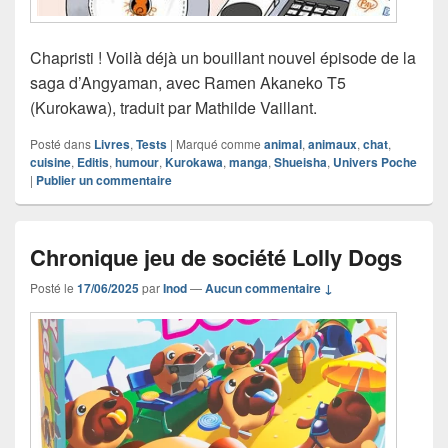
Chapristi ! Voilà déjà un bouillant nouvel épisode de la
saga d’Angyaman, avec Ramen Akaneko T5
(Kurokawa), traduit par Mathilde Vaillant.
Posté dans
Livres
,
Tests
|
Marqué comme
animal
,
animaux
,
chat
,
cuisine
,
Editis
,
humour
,
Kurokawa
,
manga
,
Shueisha
,
Univers Poche
|
Publier un commentaire
Chronique jeu de société Lolly Dogs
Posté le
17/06/2025
par
Inod
—
Aucun commentaire ↓