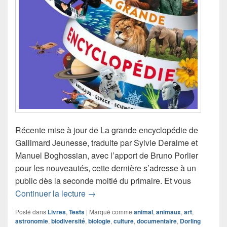
Récente mise à jour de La grande encyclopédie de
Gallimard Jeunesse, traduite par Sylvie Deraime et
Manuel Boghossian, avec l’apport de Bruno Porlier
pour les nouveautés, cette dernière s’adresse à un
public dès la seconde moitié du primaire. Et vous
Chronique livre documentaire La gran
Continuer la lecture
→
Posté dans
Livres
,
Tests
|
Marqué comme
animal
,
animaux
,
art
,
astronomie
,
biodiversité
,
biologie
,
culture
,
documentaire
,
Dorling