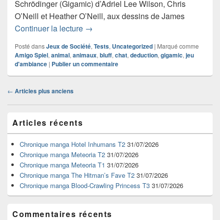
Schrödinger (Gigamic) d’Adriel Lee Wilson, Chris
O’Neill et Heather O’Neill, aux dessins de James
Chronique jeu de société Les Chats d
Continuer la lecture
→
Posté dans
Jeux de Société
,
Tests
,
Uncategorized
|
Marqué comme
Amigo Spiel
,
animal
,
animaux
,
bluff
,
chat
,
deduction
,
gigamic
,
jeu
d'ambiance
|
Publier un commentaire
Navigation
←
Articles plus anciens
dans
les
Zone
articles
Articles récents
principale
de
widget
Chronique manga Hotel Inhumans T2
31/07/2026
pour
Chronique manga Meteoria T2
31/07/2026
la
Chronique manga Meteoria T1
31/07/2026
barre
Chronique manga The Hitman’s Fave T2
31/07/2026
latérale
Chronique manga Blood-Crawling Princess T3
31/07/2026
Commentaires récents