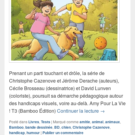
Prenant un parti touchant et drôle, la série de
Christophe Cazenove et Jérôme Derache (auteurs),
Cécile Brosseau (dessinatrice) et David Lunven
(coloriste), poursuit sa démarche pédagogique autour
des handicaps visuels, voire au-delà. Amy Pour La Vie
Chronique bande
! T3 (Bamboo Édition)
Continuer la lecture
→
Posté dans
Livres
,
Tests
|
Marqué comme
amitie
,
animal
,
animaux
,
Bamboo
,
bande dessinée
,
BD
,
chien
,
Christophe Cazenove
,
handicap
,
humour
|
Publier un commentaire