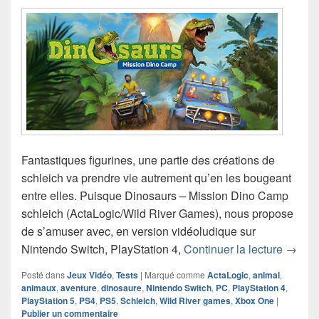
Fantastiques figurines, une partie des créations de
schleich va prendre vie autrement qu’en les bougeant
entre elles. Puisque Dinosaurs – Mission Dino Camp
schleich (ActaLogic/Wild River Games), nous propose
de s’amuser avec, en version vidéoludique sur
Chroni
Nintendo Switch, PlayStation 4,
Continuer la lecture
→
Posté dans
Jeux Vidéo
,
Tests
|
Marqué comme
ActaLogic
,
animal
,
animaux
,
aventure
,
dinosaure
,
Nintendo Switch
,
PC
,
PlayStation 4
,
PlayStation 5
,
PS4
,
PS5
,
Schleich
,
Wild River games
,
Xbox One
|
Publier un commentaire