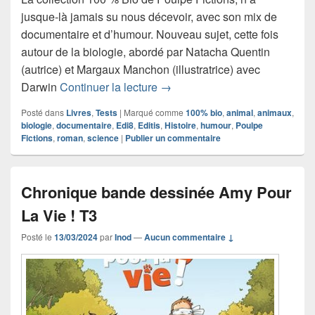
jusque-là jamais su nous décevoir, avec son mix de
documentaire et d’humour. Nouveau sujet, cette fois
autour de la biologie, abordé par Natacha Quentin
(autrice) et Margaux Manchon (illustratrice) avec
Chronique roman Darwin vu pa
Darwin
Continuer la lecture
→
Posté dans
Livres
,
Tests
|
Marqué comme
100% bio
,
animal
,
animaux
,
biologie
,
documentaire
,
Edi8
,
Editis
,
Histoire
,
humour
,
Poulpe
Fictions
,
roman
,
science
|
Publier un commentaire
Chronique bande dessinée Amy Pour
La Vie ! T3
Posté le
13/03/2024
par
Inod
—
Aucun commentaire ↓