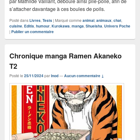
par Mathilde Vaillant, déboule ainsi pile-poile, afin de
s’attacher davantage à ces boules de poils.
Posté dans
Livres
,
Tests
|
Marqué comme
animal
,
animaux
,
chat
,
cuisine
,
Editis
,
humour
,
Kurokawa
,
manga
,
Shueisha
,
Univers Poche
|
Publier un commentaire
Chronique manga Ramen Akaneko
T2
Posté le
25/11/2024
par
Inod
—
Aucun commentaire ↓