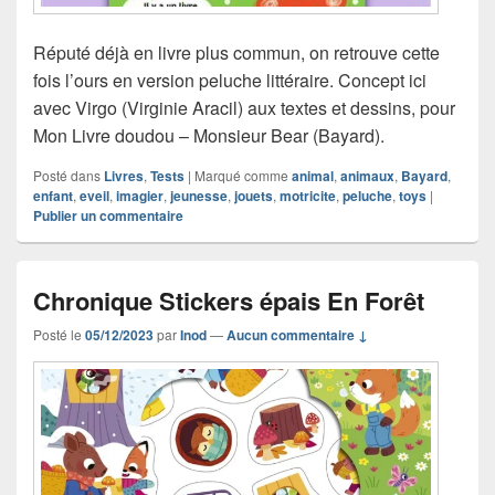
Réputé déjà en livre plus commun, on retrouve cette
fois l’ours en version peluche littéraire. Concept ici
avec Virgo (Virginie Aracil) aux textes et dessins, pour
Mon Livre doudou – Monsieur Bear (Bayard).
Posté dans
Livres
,
Tests
|
Marqué comme
animal
,
animaux
,
Bayard
,
enfant
,
eveil
,
imagier
,
jeunesse
,
jouets
,
motricite
,
peluche
,
toys
|
Publier un commentaire
Chronique Stickers épais En Forêt
Posté le
05/12/2023
par
Inod
—
Aucun commentaire ↓