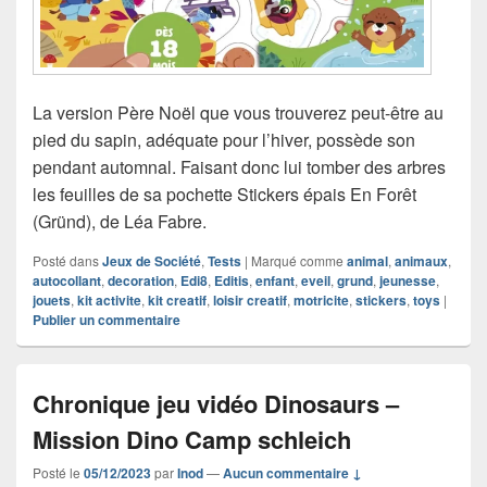
La version Père Noël que vous trouverez peut-être au
pied du sapin, adéquate pour l’hiver, possède son
pendant automnal. Faisant donc lui tomber des arbres
les feuilles de sa pochette Stickers épais En Forêt
(Gründ), de Léa Fabre.
Posté dans
Jeux de Société
,
Tests
|
Marqué comme
animal
,
animaux
,
autocollant
,
decoration
,
Edi8
,
Editis
,
enfant
,
eveil
,
grund
,
jeunesse
,
jouets
,
kit activite
,
kit creatif
,
loisir creatif
,
motricite
,
stickers
,
toys
|
Publier un commentaire
Chronique jeu vidéo Dinosaurs –
Mission Dino Camp schleich
Posté le
05/12/2023
par
Inod
—
Aucun commentaire ↓