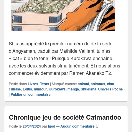
Si tu as apprécié le premier numéro de de la série
d’Angyaman, traduit par Mathilde Vaillant, tu n’as
« cat » bien te tenir ! Puisque Kurokawa enchaîne,
avec les deux suivants simultanément. Et nous allons
commencer évidemment par Ramen Akaneko T2.
Posté dans
Livres
,
Tests
|
Marqué comme
animal
,
animaux
,
chat
,
cuisine
,
Editis
,
humour
,
Kurokawa
,
manga
,
Shueisha
,
Univers Poche
|
Publier un commentaire
Chronique jeu de société Catmandoo
Posté le
26/04/2024
par
Inod
—
Aucun commentaire ↓