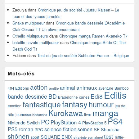
Zaouiya
dans
Chronique jeu de société Jujutsu Kaisen – Le
tournoi des lycées jumelés
Snake multijoueur
dans
Chronique bande dessinée L’Académie
Clair-Obscur T1 Un élève encombrant
Othello Multijoueurs
dans
Chronique manga Ramen Akaneko T7
bataille navale multijoueur
dans
Chronique manga Bride Of The
Death God T1
Eubben
dans
Test du jeu de société Subbuteo France – Belgique
Mots-clés
action
animaux
animal
404 Editions
aventure
Bamboo
amitie
Editis
BD
Edi8
bande dessinée
Bragelonne
cartes
fantasy
fantastique
humour
emotion
jeu de
manga
Kurokawa
rôle
jeunesse
livre
Kodansha
PS4
PC
PlayStation 4
Nintendo Switch
PlayStation 5
PS5
roman
science fiction
seinen
SF
Shueisha
RPG
shônen
test
SQUARE ENIX
sport
Tuttle-
stratégie
surnaturel