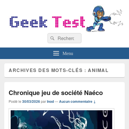
GeekTest
Recherche :
Blog jeux-vidéo et high-tech
Rechercher
Menu
ARCHIVES DES MOTS-CLÉS :
ANIMAL
Chronique jeu de société Naéco
Posté le
30/03/2026
par
Inod
—
Aucun commentaire ↓