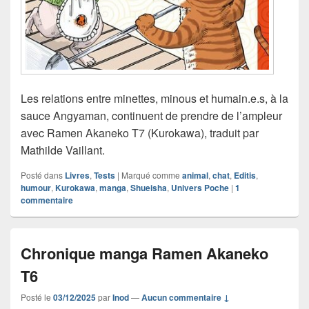
Les relations entre minettes, minous et humain.e.s, à la
sauce Angyaman, continuent de prendre de l’ampleur
avec Ramen Akaneko T7 (Kurokawa), traduit par
Mathilde Vaillant.
Posté dans
Livres
,
Tests
|
Marqué comme
animal
,
chat
,
Editis
,
humour
,
Kurokawa
,
manga
,
Shueisha
,
Univers Poche
|
1
commentaire
Chronique manga Ramen Akaneko
T6
Posté le
03/12/2025
par
Inod
—
Aucun commentaire ↓