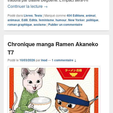
Chronique roman graphique L’Amour et
Continuer la lecture
→
Posté dans
Livres
,
Tests
|
Marqué comme
404 Editions
,
animal
,
animaux
,
Edi8
,
Editis
,
feminisme
,
humour
,
New Yorker
,
politique
,
roman graphique
,
sexisme
|
Publier un commentaire
Chronique manga Ramen Akaneko
T7
Posté le
10/03/2026
par
Inod
—
1 commentaire ↓