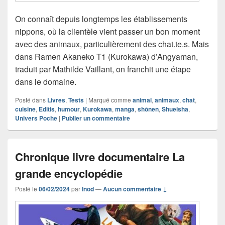
On connaît depuis longtemps les établissements
nippons, où la clientèle vient passer un bon moment
avec des animaux, particulièrement des chat.te.s. Mais
dans Ramen Akaneko T1 (Kurokawa) d’Angyaman,
traduit par Mathilde Vaillant, on franchit une étape
dans le domaine.
Posté dans
Livres
,
Tests
|
Marqué comme
animal
,
animaux
,
chat
,
cuisine
,
Editis
,
humour
,
Kurokawa
,
manga
,
shônen
,
Shueisha
,
Univers Poche
|
Publier un commentaire
Chronique livre documentaire La
grande encyclopédie
Posté le
06/02/2024
par
Inod
—
Aucun commentaire ↓