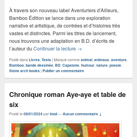
À travers son nouveau label Aventuriers d’Ailleurs,
Bamboo Édition se lance dans une exploration
narrative et artistique, de contrées et d’histoires très
vastes et distinctes. Parmi les titres de lancement,
nous trouvons une adaptation en B.D. d’écrits de
Chronique bande dessinée 
l’auteur du
Continuer la lecture
→
Posté dans
Livres
,
Tests
|
Marqué comme
animal
,
animaux
,
aventure
,
Bamboo
,
bande dessinée
,
BD
,
Capstone
,
humour
,
nature
,
poesie
,
Stone arch books
|
Publier un commentaire
Chronique roman Aye-aye et table de
six
Posté le
08/01/2024
par
Inod
—
Aucun commentaire ↓