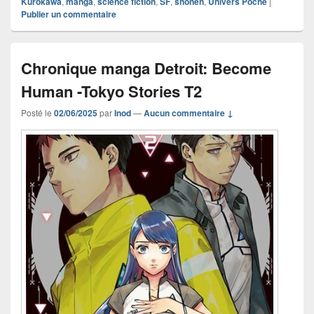
Kurokawa
,
manga
,
science fiction
,
SF
,
shônen
,
Univers Poche
|
Publier un commentaire
Chronique manga Detroit: Become
Human -Tokyo Stories T2
Posté le
02/06/2025
par
Inod
—
Aucun commentaire ↓