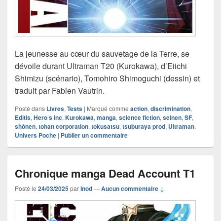
La jeunesse au cœur du sauvetage de la Terre, se
dévoile durant Ultraman T20 (Kurokawa), d’Eiichi
Shimizu (scénario), Tomohiro Shimoguchi (dessin) et
traduit par Fabien Vautrin.
Posté dans
Livres
,
Tests
|
Marqué comme
action
,
discrimination
,
Editis
,
Hero s inc
,
Kurokawa
,
manga
,
science fiction
,
seinen
,
SF
,
shônen
,
tohan corporation
,
tokusatsu
,
tsuburaya prod
,
Ultraman
,
Univers Poche
|
Publier un commentaire
Chronique manga Dead Account T1
Posté le
24/03/2025
par
Inod
—
Aucun commentaire ↓