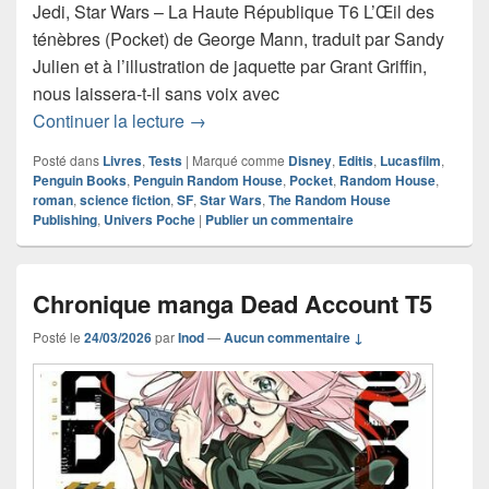
Jedi, Star Wars – La Haute République T6 L’Œil des
ténèbres (Pocket) de George Mann, traduit par Sandy
Julien et à l’illustration de jaquette par Grant Griffin,
nous laissera-t-il sans voix avec
Chronique roman Star Wars – La Haute
Continuer la lecture
→
Posté dans
Livres
,
Tests
|
Marqué comme
Disney
,
Editis
,
Lucasfilm
,
Penguin Books
,
Penguin Random House
,
Pocket
,
Random House
,
roman
,
science fiction
,
SF
,
Star Wars
,
The Random House
Publishing
,
Univers Poche
|
Publier un commentaire
Chronique manga Dead Account T5
Posté le
24/03/2026
par
Inod
—
Aucun commentaire ↓