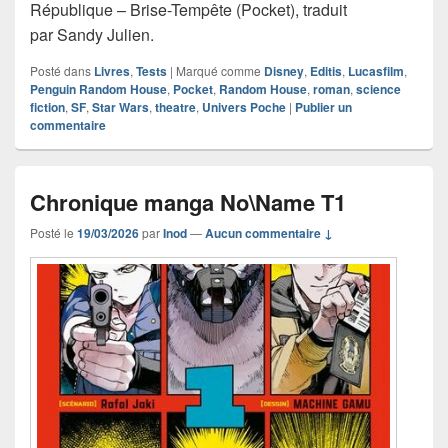
République – Brise-Tempête (Pocket), traduit
par Sandy Julien.
Posté dans
Livres
,
Tests
|
Marqué comme
Disney
,
Editis
,
Lucasfilm
,
Penguin Random House
,
Pocket
,
Random House
,
roman
,
science
fiction
,
SF
,
Star Wars
,
theatre
,
Univers Poche
|
Publier un
commentaire
Chronique manga No\Name T1
Posté le
19/03/2026
par
Inod
—
Aucun commentaire ↓