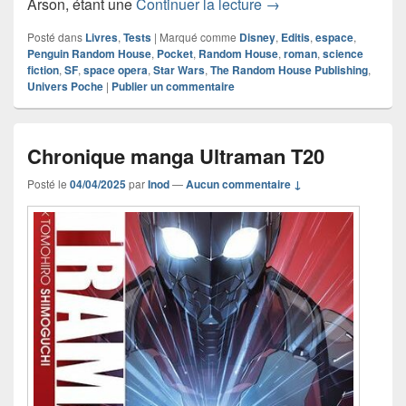
Chronique roman Star
Arson, étant une
Continuer la lecture
→
Posté dans
Livres
,
Tests
|
Marqué comme
Disney
,
Editis
,
espace
,
Penguin Random House
,
Pocket
,
Random House
,
roman
,
science
fiction
,
SF
,
space opera
,
Star Wars
,
The Random House Publishing
,
Univers Poche
|
Publier un commentaire
Chronique manga Ultraman T20
Posté le
04/04/2025
par
Inod
—
Aucun commentaire ↓