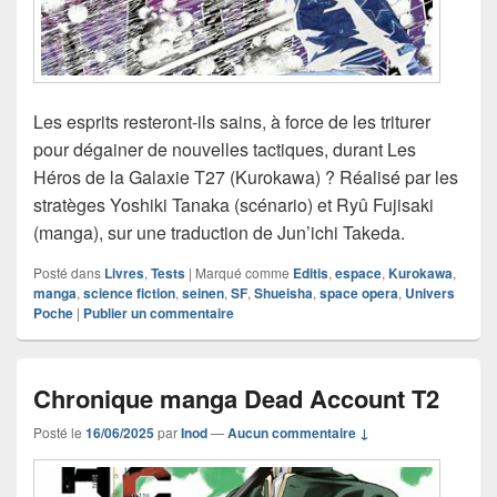
Les esprits resteront-ils sains, à force de les triturer
pour dégainer de nouvelles tactiques, durant Les
Héros de la Galaxie T27 (Kurokawa) ? Réalisé par les
stratèges Yoshiki Tanaka (scénario) et Ryû Fujisaki
(manga), sur une traduction de Jun’ichi Takeda.
Posté dans
Livres
,
Tests
|
Marqué comme
Editis
,
espace
,
Kurokawa
,
manga
,
science fiction
,
seinen
,
SF
,
Shueisha
,
space opera
,
Univers
Poche
|
Publier un commentaire
Chronique manga Dead Account T2
Posté le
16/06/2025
par
Inod
—
Aucun commentaire ↓