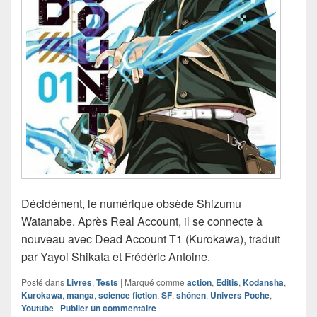
Décidément, le numérique obsède Shizumu
Watanabe. Après Real Account, il se connecte à
nouveau avec Dead Account T1 (Kurokawa), traduit
par Yayoi Shikata et Frédéric Antoine.
Posté dans
Livres
,
Tests
|
Marqué comme
action
,
Editis
,
Kodansha
,
Kurokawa
,
manga
,
science fiction
,
SF
,
shônen
,
Univers Poche
,
Youtube
|
Publier un commentaire