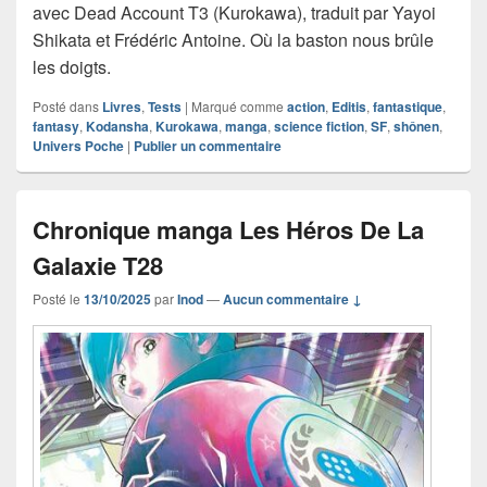
avec Dead Account T3 (Kurokawa), traduit par Yayoi
Shikata et Frédéric Antoine. Où la baston nous brûle
les doigts.
Posté dans
Livres
,
Tests
|
Marqué comme
action
,
Editis
,
fantastique
,
fantasy
,
Kodansha
,
Kurokawa
,
manga
,
science fiction
,
SF
,
shônen
,
Univers Poche
|
Publier un commentaire
Chronique manga Les Héros De La
Galaxie T28
Posté le
13/10/2025
par
Inod
—
Aucun commentaire ↓