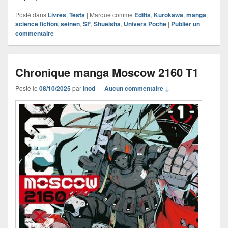
Posté dans
Livres
,
Tests
|
Marqué comme
Editis
,
Kurokawa
,
manga
,
science fiction
,
seinen
,
SF
,
Shueisha
,
Univers Poche
|
Publier un
commentaire
Chronique manga Moscow 2160 T1
Posté le
08/10/2025
par
Inod
—
Aucun commentaire ↓