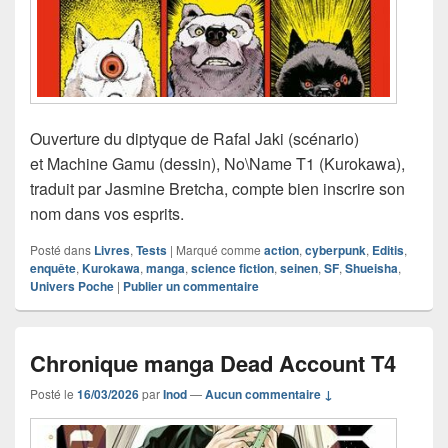
Ouverture du diptyque de Rafal Jaki (scénario)
et Machine Gamu (dessin), No\Name T1 (Kurokawa),
traduit par Jasmine Bretcha, compte bien inscrire son
nom dans vos esprits.
Posté dans
Livres
,
Tests
|
Marqué comme
action
,
cyberpunk
,
Editis
,
enquête
,
Kurokawa
,
manga
,
science fiction
,
seinen
,
SF
,
Shueisha
,
Univers Poche
|
Publier un commentaire
Chronique manga Dead Account T4
Posté le
16/03/2026
par
Inod
—
Aucun commentaire ↓