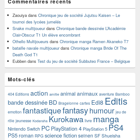
Commentaires récents
Zaouiya
dans
Chronique jeu de société Jujutsu Kaisen – Le
tournoi des lycées jumelés
Snake multijoueur
dans
Chronique bande dessinée L’Académie
Clair-Obscur T1 Un élève encombrant
Othello Multijoueurs
dans
Chronique manga Ramen Akaneko T7
bataille navale multijoueur
dans
Chronique manga Bride Of The
Death God T1
Eubben
dans
Test du jeu de société Subbuteo France – Belgique
Mots-clés
action
animaux
animal
404 Editions
aventure
Bamboo
amitie
Editis
BD
Edi8
bande dessinée
Bragelonne
cartes
fantasy
fantastique
humour
emotion
jeu de
manga
Kurokawa
rôle
jeunesse
livre
Kodansha
PS4
PC
PlayStation 4
Nintendo Switch
PlayStation 5
PS5
roman
science fiction
seinen
SF
Shueisha
RPG