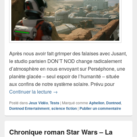
Après nous avoir fait grimper des falaises avec Jusant,
le studio parisien DON’T NOD change radicalement
d’atmosphère en nous envoyant sur Perséphone, une
planète glacée – seul espoir de l’humanité – située
aux confins de notre système solaire. Prévu pour
Test d’Aphelion – Entre parkour spatial 
Continuer la lecture
→
Posté dans
Jeux Vidéo
,
Tests
|
Marqué comme
Aphelion
,
Dontnod
,
Dontnod Entertainment
,
science fiction
|
Publier un commentaire
Chronique roman Star Wars – La