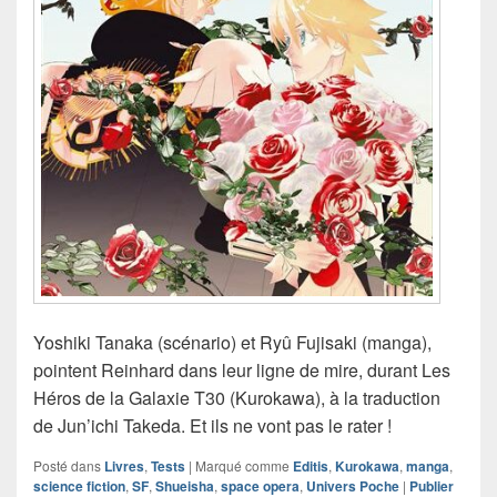
Yoshiki Tanaka (scénario) et Ryû Fujisaki (manga),
pointent Reinhard dans leur ligne de mire, durant Les
Héros de la Galaxie T30 (Kurokawa), à la traduction
de Jun’ichi Takeda. Et ils ne vont pas le rater !
Posté dans
Livres
,
Tests
|
Marqué comme
Editis
,
Kurokawa
,
manga
,
science fiction
,
SF
,
Shueisha
,
space opera
,
Univers Poche
|
Publier