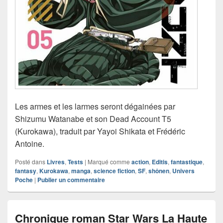
Les armes et les larmes seront dégainées par
Shizumu Watanabe et son Dead Account T5
(Kurokawa), traduit par Yayoi Shikata et Frédéric
Antoine.
Posté dans
Livres
,
Tests
|
Marqué comme
action
,
Editis
,
fantastique
,
fantasy
,
Kurokawa
,
manga
,
science fiction
,
SF
,
shônen
,
Univers
Poche
|
Publier un commentaire
Chronique roman Star Wars La Haute