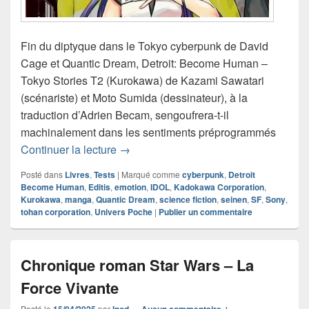
Fin du diptyque dans le Tokyo cyberpunk de David
Cage et Quantic Dream, Detroit: Become Human –
Tokyo Stories T2 (Kurokawa) de Kazami Sawatari
(scénariste) et Moto Sumida (dessinateur), à la
traduction d’Adrien Becam, sengoufrera-t-il
machinalement dans les sentiments préprogrammés
Chronique manga Detroit: Become Hum
Continuer la lecture
→
Posté dans
Livres
,
Tests
|
Marqué comme
cyberpunk
,
Detroit
Become Human
,
Editis
,
emotion
,
IDOL
,
Kadokawa Corporation
,
Kurokawa
,
manga
,
Quantic Dream
,
science fiction
,
seinen
,
SF
,
Sony
,
tohan corporation
,
Univers Poche
|
Publier un commentaire
Chronique roman Star Wars – La
Force Vivante
Posté le
15/04/2025
par
Inod
—
Aucun commentaire ↓