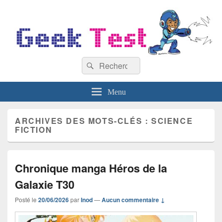
GeekTest
Recherche :
Blog jeux-vidéo et high-tech
Rechercher
Menu
ARCHIVES DES MOTS-CLÉS :
SCIENCE
FICTION
Chronique manga Héros de la
Galaxie T30
Posté le
20/06/2026
par
Inod
—
Aucun commentaire ↓