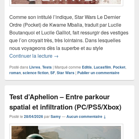
Comme son intitulé l’indique, Star Wars Le Dernier
Ordre (Pocket) de Kwame Mbalia, traduit par Lucile
Boutanquoi et Lucile Galliot, fait ressurgir des vestiges
que l’on croyait très, très lointains. Dans lesquelles
nous voyageons dès la superbe et au style
Chronique roman Star Wars Le Dernier
Continuer la lecture
→
Posté dans
Livres
,
Tests
|
Marqué comme
Editis
,
Lucasfilm
,
Pocket
,
roman
,
science fiction
,
SF
,
Star Wars
|
Publier un commentaire
Test d’Aphelion – Entre parkour
spatial et infiltration (PC/PS5/Xbox)
Posté le
28/04/2026
par
Samy
—
Aucun commentaire ↓