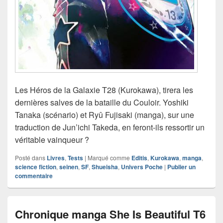
Les Héros de la Galaxie T28 (Kurokawa), tirera les
dernières salves de la bataille du Couloir. Yoshiki
Tanaka (scénario) et Ryû Fujisaki (manga), sur une
traduction de Jun’ichi Takeda, en feront-ils ressortir un
véritable vainqueur ?
Posté dans
Livres
,
Tests
|
Marqué comme
Editis
,
Kurokawa
,
manga
,
science fiction
,
seinen
,
SF
,
Shueisha
,
Univers Poche
|
Publier un
commentaire
Chronique manga She Is Beautiful T6