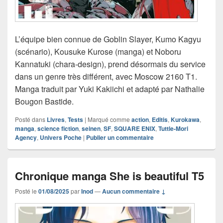
L’équipe bien connue de Goblin Slayer, Kumo Kagyu
(scénario), Kousuke Kurose (manga) et Noboru
Kannatuki (chara-design), prend désormais du service
dans un genre très différent, avec Moscow 2160 T1.
Manga traduit par Yuki Kakiichi et adapté par Nathalie
Bougon Bastide.
Posté dans
Livres
,
Tests
|
Marqué comme
action
,
Editis
,
Kurokawa
,
manga
,
science fiction
,
seinen
,
SF
,
SQUARE ENIX
,
Tuttle-Mori
Agency
,
Univers Poche
|
Publier un commentaire
Chronique manga She is beautiful T5
Posté le
01/08/2025
par
Inod
—
Aucun commentaire ↓