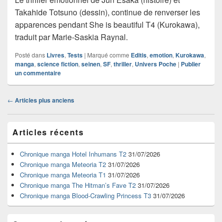
Takahide Totsuno (dessin), continue de renverser les
apparences pendant She is beautiful T4 (Kurokawa),
traduit par Marie-Saskia Raynal.
Posté dans
Livres
,
Tests
|
Marqué comme
Editis
,
emotion
,
Kurokawa
,
manga
,
science fiction
,
seinen
,
SF
,
thriller
,
Univers Poche
|
Publier
un commentaire
Navigation
←
Articles plus anciens
dans
les
Zone
articles
Articles récents
principale
de
widget
Chronique manga Hotel Inhumans T2
31/07/2026
pour
Chronique manga Meteoria T2
31/07/2026
la
Chronique manga Meteoria T1
31/07/2026
barre
Chronique manga The Hitman’s Fave T2
31/07/2026
latérale
Chronique manga Blood-Crawling Princess T3
31/07/2026