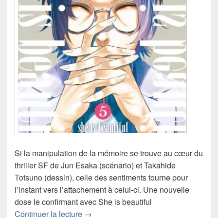
Si la manipulation de la mémoire se trouve au cœur du
thriller SF de Jun Esaka (scénario) et Takahide
Totsuno (dessin), celle des sentiments tourne pour
l’instant vers l’attachement à celui-ci. Une nouvelle
dose le confirmant avec She is beautiful
Chronique manga She is beautiful T5
Continuer la lecture
→