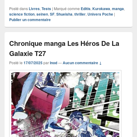
Posté dans
Livres
,
Tests
|
Marqué comme
Editis
,
Kurokawa
,
manga
,
science fiction
,
seinen
,
SF
,
Shueisha
,
thriller
,
Univers Poche
|
Publier un commentaire
Chronique manga Les Héros De La
Galaxie T27
Posté le
17/07/2025
par
Inod
—
Aucun commentaire ↓