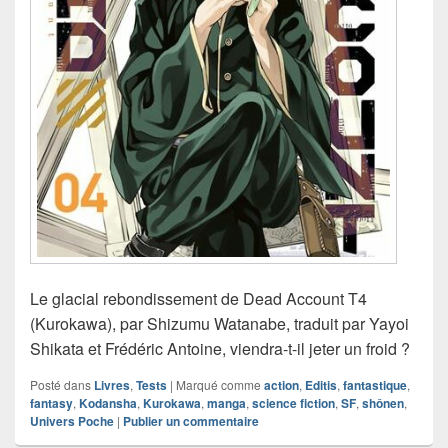
Le glacial rebondissement de Dead Account T4
(Kurokawa), par Shizumu Watanabe, traduit par Yayoi
Shikata et Frédéric Antoine, viendra-t-il jeter un froid ?
Posté dans
Livres
,
Tests
|
Marqué comme
action
,
Editis
,
fantastique
,
fantasy
,
Kodansha
,
Kurokawa
,
manga
,
science fiction
,
SF
,
shônen
,
Univers Poche
|
Publier un commentaire