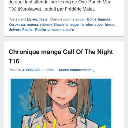
du duel tant attendu, sur le ring de One-Punch Man
T33 (Kurokawa), traduit par Frédéric Malet.
Posté dans
Livres
,
Tests
|
Marqué comme
action
,
Editis
,
humour
,
Kurokawa
,
manga
,
shônen
,
Shueisha
,
super heroine
,
super héros
,
Univers Poche
|
Publier un commentaire
Chronique manga Call Of The Night
T16
Posté le
31/03/2026
par
Inod
—
Aucun commentaire ↓