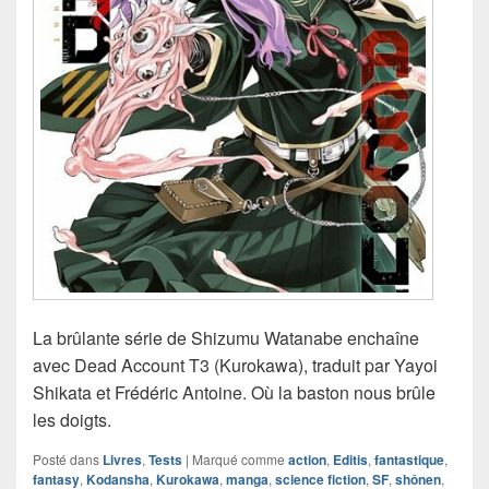
La brûlante série de Shizumu Watanabe enchaîne
avec Dead Account T3 (Kurokawa), traduit par Yayoi
Shikata et Frédéric Antoine. Où la baston nous brûle
les doigts.
Posté dans
Livres
,
Tests
|
Marqué comme
action
,
Editis
,
fantastique
,
fantasy
,
Kodansha
,
Kurokawa
,
manga
,
science fiction
,
SF
,
shônen
,