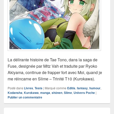
La délirante histoire de Tae Tono, dans la saga de
Fuse, designée par Mitz Vah et traduite par Ryoko
Akiyama, continue de frapper fort avec Moi, quand je
me réincarne en Slime – Trinité T10 (Kurokawa).
Posté dans
Livres
,
Tests
|
Marqué comme
Editis
,
fantasy
,
humour
,
Kodansha
,
Kurokawa
,
manga
,
shônen
,
Slime
,
Univers Poche
|
Publier un commentaire