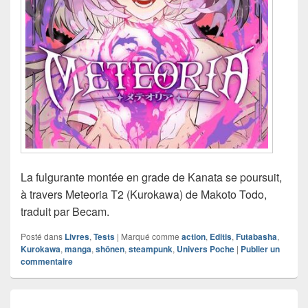
La fulgurante montée en grade de Kanata se poursuit,
à travers Meteoria T2 (Kurokawa) de Makoto Todo,
traduit par Becam.
Posté dans
Livres
,
Tests
|
Marqué comme
action
,
Editis
,
Futabasha
,
Kurokawa
,
manga
,
shônen
,
steampunk
,
Univers Poche
|
Publier un
commentaire