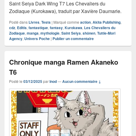
Saint Seiya Dark Wing T7 Les Chevaliers du
Zodiaque (Kurokawa), traduit par Xavière Daumarie.
Posté dans
Livres
,
Tests
|
Marqué comme
action
,
Akita Publishing
,
cdz
,
Editis
,
fantastique
,
fantasy
,
Kurokawa
,
Les Chevaliers du
Zodiaque
,
manga
,
mythologie
,
Saint Seiya
,
shônen
,
Tuttle-Mori
Agency
,
Univers Poche
|
Publier un commentaire
Chronique manga Ramen Akaneko
T6
Posté le
03/12/2025
par
Inod
—
Aucun commentaire ↓