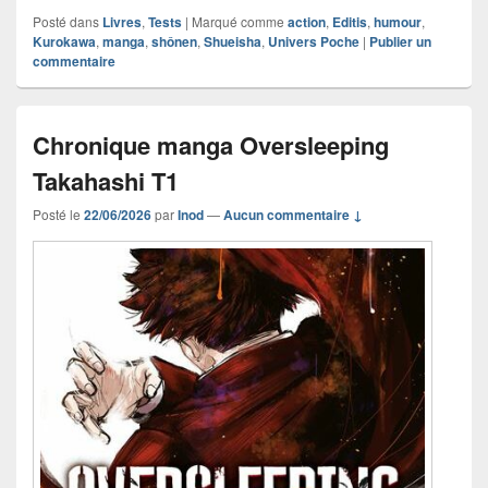
Posté dans
Livres
,
Tests
|
Marqué comme
action
,
Editis
,
humour
,
Kurokawa
,
manga
,
shônen
,
Shueisha
,
Univers Poche
|
Publier un
commentaire
Chronique manga Oversleeping
Takahashi T1
Posté le
22/06/2026
par
Inod
—
Aucun commentaire ↓