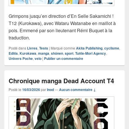
Grimpons jusqu’en direction d’En Selle Sakamichi !
T12 (Kurokawa), avec Wataru Watanabe en maillot à
pois. Emmené par son lieutenant Rémi Buquet à la
traduction.
Posté dans
Livres
,
Tests
|
Marqué comme
Akita Publishing
,
cyclisme
,
Editis
,
Kurokawa
,
manga
,
shônen
,
sport
,
Tuttle-Mori Agency
,
Univers Poche
,
velo
|
Publier un commentaire
Chronique manga Dead Account T4
Posté le
16/03/2026
par
Inod
—
Aucun commentaire ↓