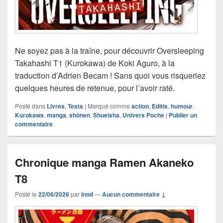
Ne soyez pas à la traîne, pour découvrir Oversleeping
Takahashi T1 (Kurokawa) de Koki Aguro, à la
traduction d’Adrien Becam ! Sans quoi vous risqueriez
quelques heures de retenue, pour l’avoir raté.
Posté dans
Livres
,
Tests
|
Marqué comme
action
,
Editis
,
humour
,
Kurokawa
,
manga
,
shônen
,
Shueisha
,
Univers Poche
|
Publier un
commentaire
Chronique manga Ramen Akaneko
T8
Posté le
22/06/2026
par
Inod
—
Aucun commentaire ↓