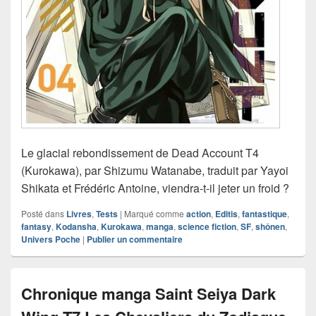
Le glacial rebondissement de Dead Account T4
(Kurokawa), par Shizumu Watanabe, traduit par Yayoi
Shikata et Frédéric Antoine, viendra-t-il jeter un froid ?
Posté dans
Livres
,
Tests
|
Marqué comme
action
,
Editis
,
fantastique
,
fantasy
,
Kodansha
,
Kurokawa
,
manga
,
science fiction
,
SF
,
shônen
,
Univers Poche
|
Publier un commentaire
Chronique manga Saint Seiya Dark