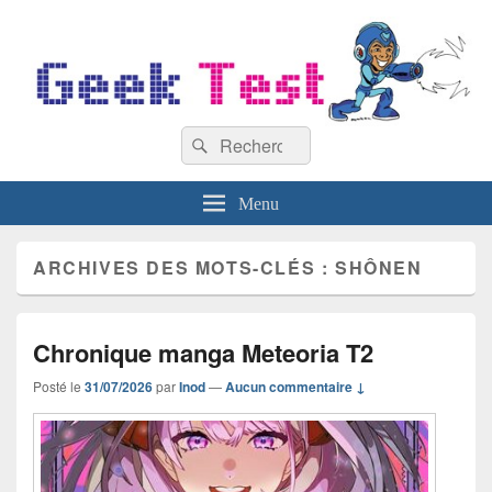
GeekTest
Recherche :
Blog jeux-vidéo et high-tech
Rechercher
Menu
ARCHIVES DES MOTS-CLÉS :
SHÔNEN
Chronique manga Meteoria T2
Posté le
31/07/2026
par
Inod
—
Aucun commentaire ↓