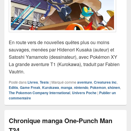
En route vers de nouvelles quêtes plus ou moins
sauvages, menées par Hidenori Kusaka (auteur) et
Satoshi Yamamoto (dessinateur), avec Pokémon XY
La grande aventure T1 (Kurokawa), traduit par Fabien
Vautrin.
Posté dans
Livres
,
Tests
|
Marqué comme
aventure
,
Creatures inc
,
Editis
,
Game Freak
,
Kurokawa
,
manga
,
nintendo
,
Pokemon
,
shônen
,
The Pokemon Company International
,
Univers Poche
|
Publier un
commentaire
Chronique manga One-Punch Man
T34