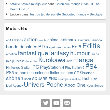
bataille navale multijoueur
dans
Chronique manga Bride Of The
Death God T1
Eubben
dans
Test du jeu de société Subbuteo France – Belgique
Mots-clés
action
animaux
animal
404 Editions
aventure
Bamboo
amitie
Editis
BD
Edi8
bande dessinée
Bragelonne
cartes
fantasy
fantastique
humour
emotion
jeu de
manga
Kurokawa
rôle
jeunesse
livre
Kodansha
PS4
PC
PlayStation 4
Nintendo Switch
PlayStation 5
PS5
roman
science fiction
seinen
SF
Shueisha
RPG
shônen
test
SQUARE ENIX
sport
Tuttle-
stratégie
surnaturel
Univers Poche
Xbox One
Mori Agency
Xbox Series