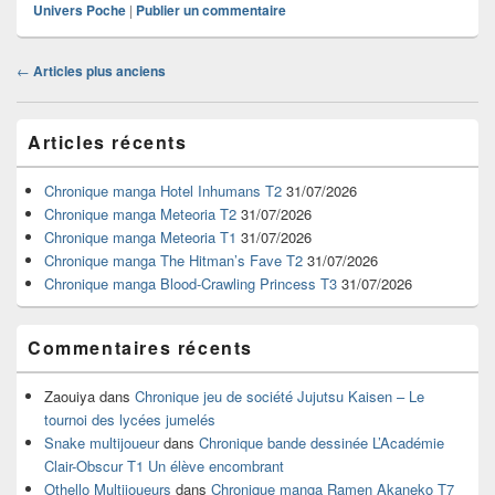
Univers Poche
|
Publier un commentaire
Navigation
←
Articles plus anciens
dans
les
Zone
articles
Articles récents
principale
de
widget
Chronique manga Hotel Inhumans T2
31/07/2026
pour
Chronique manga Meteoria T2
31/07/2026
la
Chronique manga Meteoria T1
31/07/2026
barre
Chronique manga The Hitman’s Fave T2
31/07/2026
latérale
Chronique manga Blood-Crawling Princess T3
31/07/2026
Commentaires récents
Zaouiya
dans
Chronique jeu de société Jujutsu Kaisen – Le
tournoi des lycées jumelés
Snake multijoueur
dans
Chronique bande dessinée L’Académie
Clair-Obscur T1 Un élève encombrant
Othello Multijoueurs
dans
Chronique manga Ramen Akaneko T7