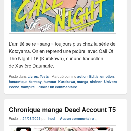
L’amitié se re »sang » toujours plus chez la série de
Kotoyama. On en reprend une piqûre, avec Call Of
The Night T16 (Kurokawa), sur une traduction
de Xavière Daumarie.
Posté dans
Livres
,
Tests
|
Marqué comme
action
,
Editis
,
emotion
,
fantastique
,
fantasy
,
humour
,
Kurokawa
,
manga
,
shônen
,
Univers
Poche
,
vampire
|
Publier un commentaire
Chronique manga Dead Account T5
Posté le
24/03/2026
par
Inod
—
Aucun commentaire ↓