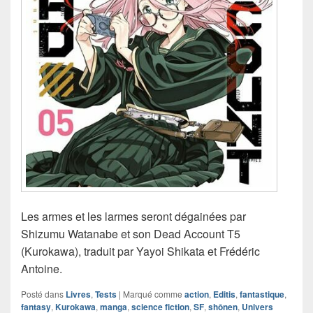
Les armes et les larmes seront dégainées par
Shizumu Watanabe et son Dead Account T5
(Kurokawa), traduit par Yayoi Shikata et Frédéric
Antoine.
Posté dans
Livres
,
Tests
|
Marqué comme
action
,
Editis
,
fantastique
,
fantasy
,
Kurokawa
,
manga
,
science fiction
,
SF
,
shônen
,
Univers