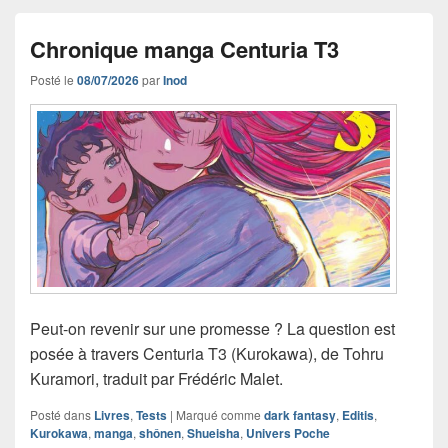
Chronique manga Centuria T3
Posté le
08/07/2026
par
Inod
Peut-on revenir sur une promesse ? La question est
posée à travers Centuria T3 (Kurokawa), de Tohru
Kuramori, traduit par Frédéric Malet.
Posté dans
Livres
,
Tests
|
Marqué comme
dark fantasy
,
Editis
,
Kurokawa
,
manga
,
shônen
,
Shueisha
,
Univers Poche