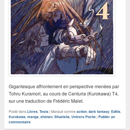
Gigantesque affrontement en perspective menées par
Tohru Kuramori, au cours de Centuria (Kurokawa) T4,
sur une traduction de Frédéric Malet.
Posté dans
Livres
,
Tests
|
Marqué comme
action
,
dark fantasy
,
Editis
,
Kurokawa
,
manga
,
shônen
,
Shueisha
,
Univers Poche
|
Publier un
commentaire