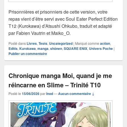
Prisonnières et prisonniers de cette version, votre
repas vient d’être servi avec Soul Eater Perfect Edition
T12 (Kurokawa) d’Atsushi Ohkubo, traduit et adapté
par Fabien Vautrin et Maiko_O.
Posté dans
Livres
,
Tests
,
Uncategorized
|
Marqué comme
action
,
Editis
,
Kurokawa
,
manga
,
shônen
,
SQUARE ENIX
,
Univers Poche
|
Publier un commentaire
Chronique manga Moi, quand je me
réincarne en Slime – Trinité T10
Posté le
15/06/2026
par
Inod
—
Aucun commentaire ↓