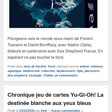
Plongeons vers le monde sous-marin de Florent
Toscano et David Boniffacy, avec Naéco (Opla),
élaboré en partenariat avec Sea Shepherd France. En
espérant ne pas toucher le fond.
Posté dans
Jeux de Société
,
Tests
|
Marqué comme
animal
,
animaux
,
aquatique
,
biodiversité
,
collection
,
deplacement
,
Opla
,
placement
,
Sea shepherd
,
stratégie
|
Publier un commentaire
Chronique jeu de cartes Yu‑Gi‑Oh! La
destinée blanche aux yeux bleus
Posté le
23/03/2026
par
Inod
—
Aucun commentaire ↓