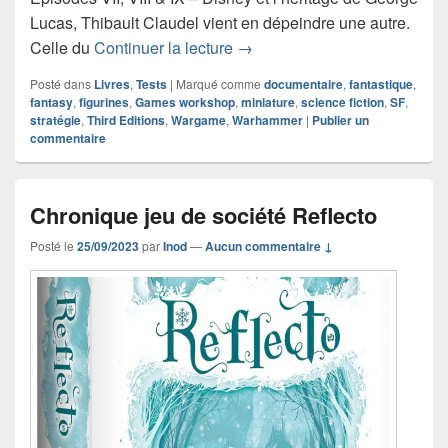
Lucas, Thibault Claudel vient en dépeindre une autre.
Chronique livre documentair
Celle du
Continuer la lecture
→
Posté dans
Livres
,
Tests
|
Marqué comme
documentaire
,
fantastique
,
fantasy
,
figurines
,
Games workshop
,
miniature
,
science fiction
,
SF
,
stratégie
,
Third Editions
,
Wargame
,
Warhammer
|
Publier un
commentaire
Chronique jeu de société Reflecto
Posté le
25/09/2023
par
Inod
—
Aucun commentaire ↓