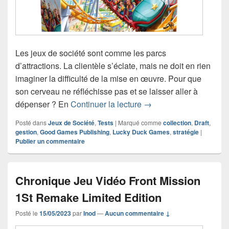
Les jeux de société sont comme les parcs
d’attractions. La clientèle s’éclate, mais ne doit en rien
imaginer la difficulté de la mise en œuvre. Pour que
son cerveau ne réfléchisse pas et se laisser aller à
Chronique jeu de sociét
dépenser ? En
Continuer la lecture
→
Posté dans
Jeux de Société
,
Tests
|
Marqué comme
collection
,
Draft
,
gestion
,
Good Games Publishing
,
Lucky Duck Games
,
stratégie
|
Publier un commentaire
Chronique Jeu Vidéo Front Mission
1St Remake Limited Edition
Posté le
15/05/2023
par
Inod
—
Aucun commentaire ↓