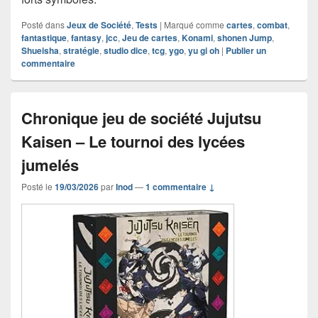
Posté dans
Jeux de Société
,
Tests
|
Marqué comme
cartes
,
combat
,
fantastique
,
fantasy
,
jcc
,
Jeu de cartes
,
Konami
,
shonen Jump
,
Shueisha
,
stratégie
,
studio dice
,
tcg
,
ygo
,
yu gi oh
|
Publier un
commentaire
Chronique jeu de société Jujutsu
Kaisen – Le tournoi des lycées
jumelés
Posté le
19/03/2026
par
Inod
—
1 commentaire ↓