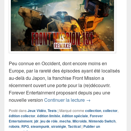
Peu connue en Occident, dont encore moins en
Europe, par la rareté des épisodes ayant été localisés
au-delà du Japon, la franchise Front Mission a
récemment ouvert une porte pour la (re)découvrir.
Forever Entertainment proposant depuis peu une
Chronique Jeu Vidéo 
nouvelle version
Continuer la lecture
→
Posté dans
Jeux Vidéo
,
Tests
|
Marqué comme
collection
,
collector
,
édition collector
,
édition limitée
,
édition spéciale
,
Forever
Entertainment
,
jdr
,
jeu de rôle
,
mecha
,
Microids
,
Nintendo Switch
,
robots
,
RPG
,
steampunk
,
stratégie
,
Tactical
|
Publier un