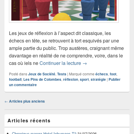
Les jeux de réflexion à l’aspect dit classique, les
échecs en tête, se retrouvent à tort esquivés par une
ample partie du public. Trop austères, craignant même
davantage en réalité de ne comprendre, voire, dans le
Chronique jeu de sociét
cas où iels ne
Continuer la lecture
→
Posté dans
Jeux de Société
,
Tests
|
Marqué comme
échecs
,
foot
,
football
,
Les Pins de Colombes
,
réflexion
,
sport
,
stratégie
|
Publier
un commentaire
Navigation
←
Articles plus anciens
dans
les
Zone
articles
Articles récents
principale
de
widget
Chronique manga Hotel Inhumans T2
31/07/2026