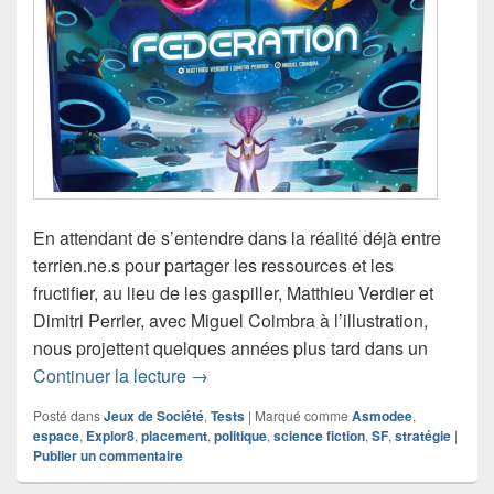
En attendant de s’entendre dans la réalité déjà entre
terrien.ne.s pour partager les ressources et les
fructifier, au lieu de les gaspiller, Matthieu Verdier et
Dimitri Perrier, avec Miguel Coimbra à l’illustration,
nous projettent quelques années plus tard dans un
Chronique jeu de société Federation
Continuer la lecture
→
Posté dans
Jeux de Société
,
Tests
|
Marqué comme
Asmodee
,
espace
,
Explor8
,
placement
,
politique
,
science fiction
,
SF
,
stratégie
|
Publier un commentaire