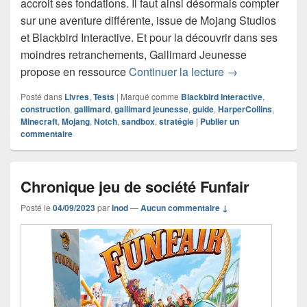
accroit ses fondations. Il faut ainsi désormais compter
sur une aventure différente, issue de Mojang Studios
et Blackbird Interactive. Et pour la découvrir dans ses
moindres retranchements, Gallimard Jeunesse
Chronique Le gui
propose en ressource
Continuer la lecture
→
Posté dans
Livres
,
Tests
|
Marqué comme
Blackbird Interactive
,
construction
,
gallimard
,
gallimard jeunesse
,
guide
,
HarperCollins
,
Minecraft
,
Mojang
,
Notch
,
sandbox
,
stratégie
|
Publier un
commentaire
Chronique jeu de société Funfair
Posté le
04/09/2023
par
Inod
—
Aucun commentaire ↓