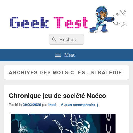
GeekTest
Recherche :
Blog jeux-vidéo et high-tech
Rechercher
Menu
ARCHIVES DES MOTS-CLÉS :
STRATÉGIE
Chronique jeu de société Naéco
Posté le
30/03/2026
par
Inod
—
Aucun commentaire ↓