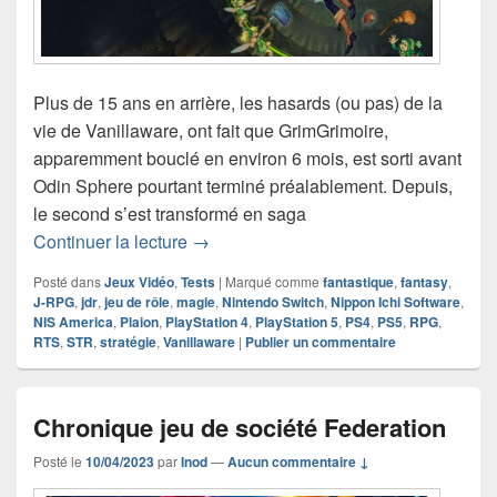
Plus de 15 ans en arrière, les hasards (ou pas) de la
vie de Vanillaware, ont fait que GrimGrimoire,
apparemment bouclé en environ 6 mois, est sorti avant
Odin Sphere pourtant terminé préalablement. Depuis,
le second s’est transformé en saga
Chronique Jeu Vidéo GrimGrimoire On
Continuer la lecture
→
Posté dans
Jeux Vidéo
,
Tests
|
Marqué comme
fantastique
,
fantasy
,
J-RPG
,
jdr
,
jeu de rôle
,
magie
,
Nintendo Switch
,
Nippon Ichi Software
,
NIS America
,
Plaion
,
PlayStation 4
,
PlayStation 5
,
PS4
,
PS5
,
RPG
,
RTS
,
STR
,
stratégie
,
Vanillaware
|
Publier un commentaire
Chronique jeu de société Federation
Posté le
10/04/2023
par
Inod
—
Aucun commentaire ↓