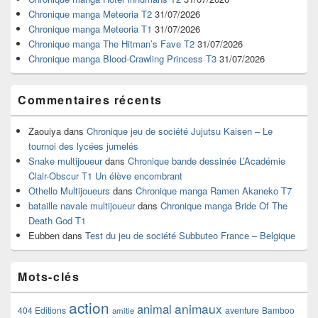
pour
Chronique manga Meteoria T2
31/07/2026
la
Chronique manga Meteoria T1
31/07/2026
barre
Chronique manga The Hitman’s Fave T2
31/07/2026
latérale
Chronique manga Blood-Crawling Princess T3
31/07/2026
Commentaires récents
Zaouiya
dans
Chronique jeu de société Jujutsu Kaisen – Le
tournoi des lycées jumelés
Snake multijoueur
dans
Chronique bande dessinée L’Académie
Clair-Obscur T1 Un élève encombrant
Othello Multijoueurs
dans
Chronique manga Ramen Akaneko T7
bataille navale multijoueur
dans
Chronique manga Bride Of The
Death God T1
Eubben
dans
Test du jeu de société Subbuteo France – Belgique
Mots-clés
action
animaux
animal
404 Editions
aventure
Bamboo
amitie