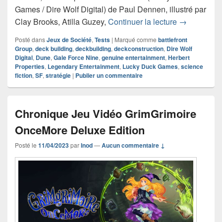
Games / Dire Wolf Digital) de Paul Dennen, illustré par
Chronique j
Clay Brooks, Atilla Guzey,
Continuer la lecture
→
Posté dans
Jeux de Société
,
Tests
|
Marqué comme
battlefront
Group
,
deck building
,
deckbuilding
,
deckconstruction
,
Dire Wolf
Digital
,
Dune
,
Gale Force Nine
,
genuine entertainment
,
Herbert
Properties
,
Legendary Entertainment
,
Lucky Duck Games
,
science
fiction
,
SF
,
stratégie
|
Publier un commentaire
Chronique Jeu Vidéo GrimGrimoire
OnceMore Deluxe Edition
Posté le
11/04/2023
par
Inod
—
Aucun commentaire ↓