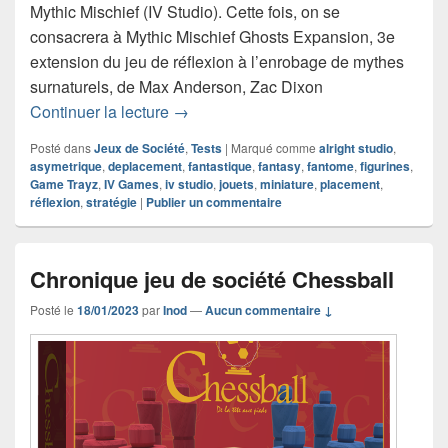
Mythic Mischief (IV Studio). Cette fois, on se
consacrera à Mythic Mischief Ghosts Expansion, 3e
extension du jeu de réflexion à l’enrobage de mythes
surnaturels, de Max Anderson, Zac Dixon
Chronique jeu de société Mythic Misch
Continuer la lecture
→
Posté dans
Jeux de Société
,
Tests
|
Marqué comme
alright studio
,
asymetrique
,
deplacement
,
fantastique
,
fantasy
,
fantome
,
figurines
,
Game Trayz
,
IV Games
,
iv studio
,
jouets
,
miniature
,
placement
,
réflexion
,
stratégie
|
Publier un commentaire
Chronique jeu de société Chessball
Posté le
18/01/2023
par
Inod
—
Aucun commentaire ↓