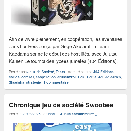
Afin de vivre pleinement, en coopération, les aventures
dans l’univers conçu par Gege Akutami, la Team
Kaedama sonne le début des hostilités, avec Jujutsu
Kaisen Le tournoi des lycées jumelés (404 Éditions).
Posté dans
Jeux de Société
,
Tests
|
Marqué comme
404 Editions
,
cartes
,
combat
,
cooperation
,
crunchyroll
,
Edi8
,
Editis
,
Jeu de cartes
,
Shueisha
,
stratégie
|
1
commentaire
Chronique jeu de société Swoobee
Posté le
29/08/2025
par
Inod
—
Aucun commentaire ↓