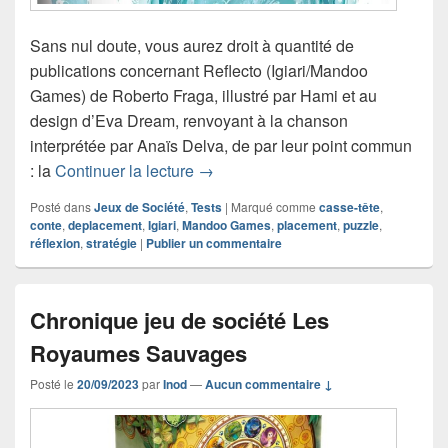
Sans nul doute, vous aurez droit à quantité de
publications concernant Reflecto (Igiari/Mandoo
Games) de Roberto Fraga, illustré par Hami et au
design d’Eva Dream, renvoyant à la chanson
interprétée par Anaïs Delva, de par leur point commun
Chronique jeu de société Reflecto
: la
Continuer la lecture
→
Posté dans
Jeux de Société
,
Tests
|
Marqué comme
casse-tête
,
conte
,
deplacement
,
Igiari
,
Mandoo Games
,
placement
,
puzzle
,
réflexion
,
stratégie
|
Publier un commentaire
Chronique jeu de société Les
Royaumes Sauvages
Posté le
20/09/2023
par
Inod
—
Aucun commentaire ↓