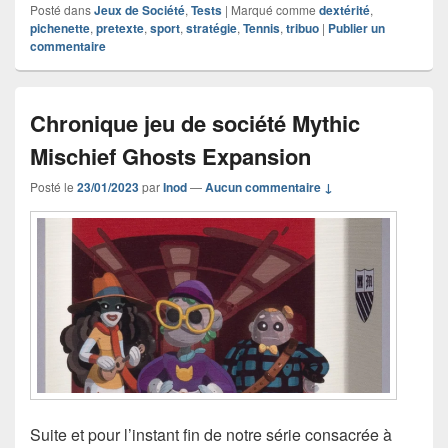
Posté dans
Jeux de Société
,
Tests
|
Marqué comme
dextérité
,
pichenette
,
pretexte
,
sport
,
stratégie
,
Tennis
,
tribuo
|
Publier un
commentaire
Chronique jeu de société Mythic
Mischief Ghosts Expansion
Posté le
23/01/2023
par
Inod
—
Aucun commentaire ↓
Suite et pour l’instant fin de notre série consacrée à