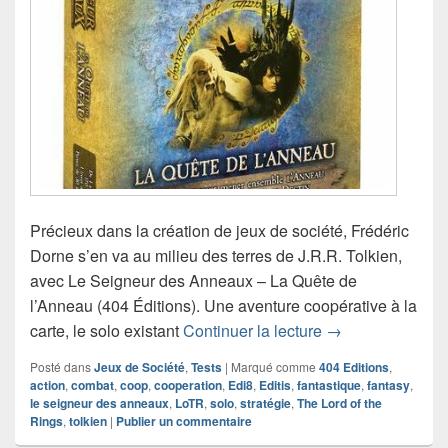
Précieux dans la création de jeux de société, Frédéric
Dorne s’en va au milieu des terres de J.R.R. Tolkien,
avec Le Seigneur des Anneaux – La Quête de
l’Anneau (404 Éditions). Une aventure coopérative à la
Chronique jeu de
carte, le solo existant
Continuer la lecture
→
Posté dans
Jeux de Société
,
Tests
|
Marqué comme
404 Editions
,
action
,
combat
,
coop
,
cooperation
,
Edi8
,
Editis
,
fantastique
,
fantasy
,
le seigneur des anneaux
,
LoTR
,
solo
,
stratégie
,
The Lord of the
Rings
,
tolkien
|
Publier un commentaire