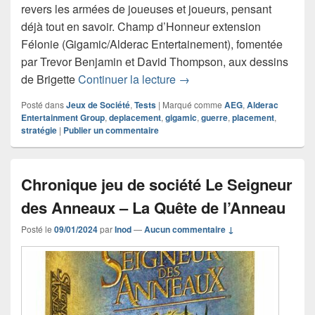
revers les armées de joueuses et joueurs, pensant
déjà tout en savoir. Champ d’Honneur extension
Félonie (Gigamic/Alderac Entertainement), fomentée
par Trevor Benjamin et David Thompson, aux dessins
Chronique jeu de société 
de Brigette
Continuer la lecture
→
Posté dans
Jeux de Société
,
Tests
|
Marqué comme
AEG
,
Alderac
Entertainment Group
,
deplacement
,
gigamic
,
guerre
,
placement
,
stratégie
|
Publier un commentaire
Chronique jeu de société Le Seigneur
des Anneaux – La Quête de l’Anneau
Posté le
09/01/2024
par
Inod
—
Aucun commentaire ↓