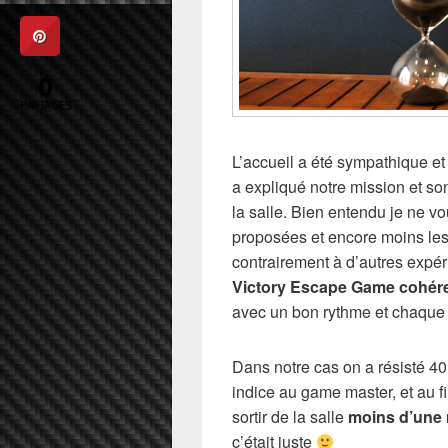
0
PARTAGES
L’accueil a été sympathique et
a expliqué notre mission et son
la salle. Bien entendu je ne vo
proposées et encore moins les
contrairement à d’autres expér
Victory Escape Game cohéren
avec un bon rythme et chaque é
Dans notre cas on a résisté 4
indice au game master, et au fi
sortir de la salle
moins d’une 
c’était juste