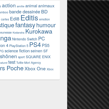
action
animaux
animal
s
amitie
BD
bande dessinée
amboo
Editis
Edi8
emotion
cartes
fantasy
stique
humour
Kurokawa
jeunesse
Kodansha
nga
PC
Nintendo Switch
PS4
ion 4
PS5
PlayStation 5
science fiction
seinen
SF
PG
shônen
SQUARE ENIX
sport
test
Tuttle-Mori Agency
naturel
rs Poche
Xbox One
Xbox