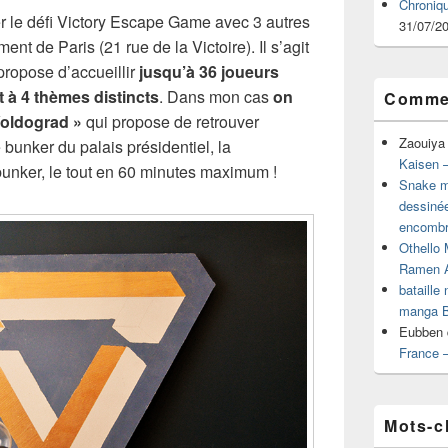
Chroniq
er le défi Victory Escape Game avec 3 autres
31/07/2
t de Paris (21 rue de la Victoire). Il s’agit
propose d’accueillir
jusqu’à 36 joueurs
 à 4 thèmes distincts
. Dans mon cas
on
Commen
 Voldograd »
qui propose de retrouver
Zaouiya
bunker du palais présidentiel, la
Kaisen –
 bunker, le tout en 60 minutes maximum !
Snake mu
dessiné
encombr
Othello 
Ramen 
bataille
manga B
Eubben
France 
Mots-c