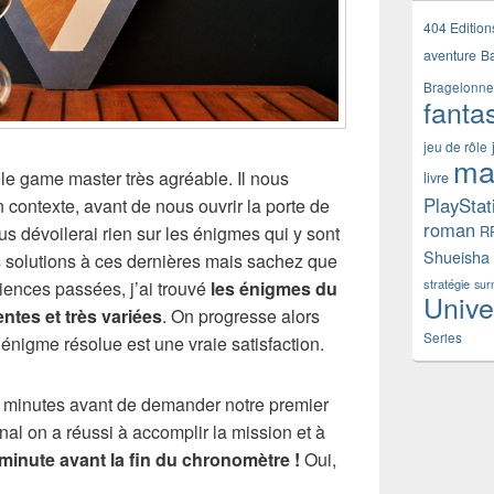
404 Edition
aventure
B
Bragelonne
fanta
jeu de rôle
ma
 le game master très agréable. Il nous
livre
PlayStat
 contexte, avant de nous ouvrir la porte de
roman
us dévoilerai rien sur les énigmes qui y sont
R
Shueisha
 solutions à ces dernières mais sachez que
stratégie
iences passées, j’ai trouvé
les énigmes du
sur
Unive
tes et très variées
. On progresse alors
Series
nigme résolue est une vraie satisfaction.
0 minutes avant de demander notre premier
nal on a réussi à accomplir la mission et à
minute avant la fin du chronomètre !
Oui,