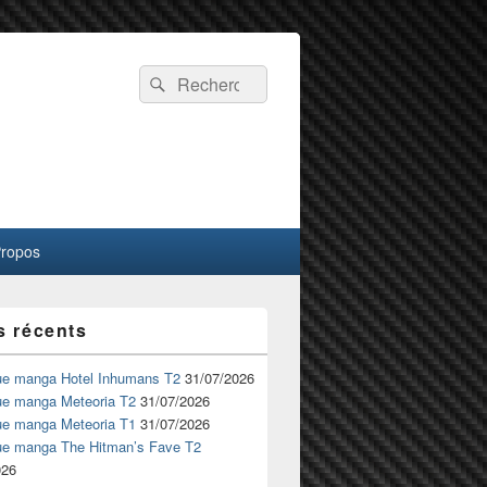
Recherche :
Rechercher
Propos
s récents
ue manga Hotel Inhumans T2
31/07/2026
ue manga Meteoria T2
31/07/2026
ue manga Meteoria T1
31/07/2026
ue manga The Hitman’s Fave T2
026