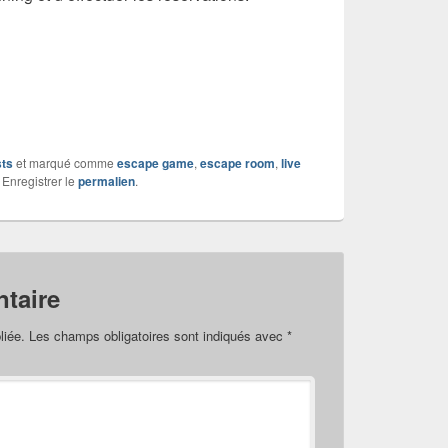
sts
et marqué comme
escape game
,
escape room
,
live
 Enregistrer le
permalien
.
taire
liée.
Les champs obligatoires sont indiqués avec
*