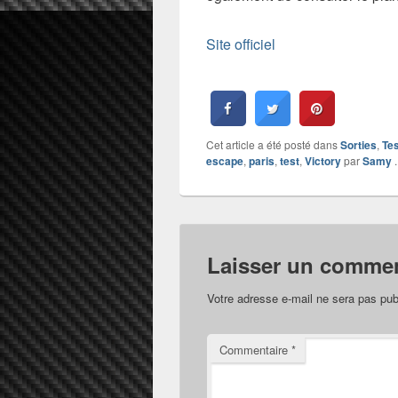
Site officiel
Cet article a été posté dans
Sorties
,
Te
escape
,
paris
,
test
,
Victory
par
Samy
.
Laisser un commen
Votre adresse e-mail ne sera pas pub
Commentaire
*