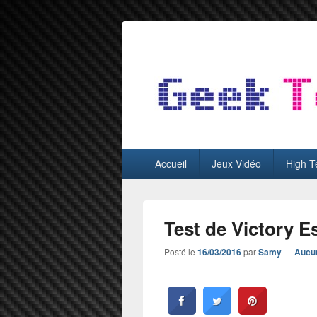
GeekTest
Blog jeux-vidéo et high-tech
Menu
Accueil
Jeux Vidéo
High T
principal
Test de Victory 
Posté le
16/03/2016
par
Samy
—
Aucu