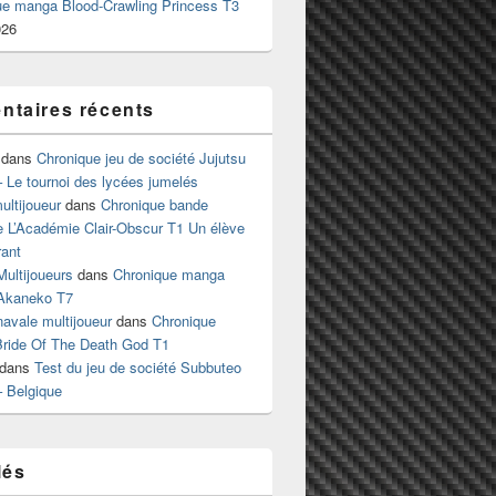
ue manga Blood-Crawling Princess T3
026
taires récents
dans
Chronique jeu de société Jujutsu
 Le tournoi des lycées jumelés
ltijoueur
dans
Chronique bande
e L’Académie Clair-Obscur T1 Un élève
ant
Multijoueurs
dans
Chronique manga
Akaneko T7
 navale multijoueur
dans
Chronique
ride Of The Death God T1
dans
Test du jeu de société Subbuteo
– Belgique
lés