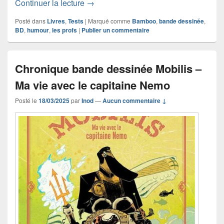
Chronique bande dessinée Les Profs T2
Continuer la lecture
→
Posté dans
Livres
,
Tests
|
Marqué comme
Bamboo
,
bande dessinée
,
BD
,
humour
,
les profs
|
Publier un commentaire
Chronique bande dessinée Mobilis –
Ma vie avec le capitaine Nemo
Posté le
18/03/2025
par
Inod
—
Aucun commentaire ↓