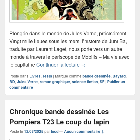
Plongée dans le monde de Jules Verne, précisément
Vingt mille lieues sous les mers, l’histoire de Juni Ba,
traduite par Laurent Laget, nous porte vers un autre
monde à travers le périscope de Mobilis – Ma vie avec
Chronique bande dessinée 
le capitaine
Continuer la lecture
→
Posté dans
Livres
,
Tests
|
Marqué comme
bande dessinée
,
Bayard
,
BD
,
Jules Verne
,
roman graphique
,
science fiction
,
SF
|
Publier un
commentaire
Chronique bande dessinée Les
Pompiers T23 Le coup du lapin
Posté le
12/03/2025
par
Inod
—
Aucun commentaire ↓