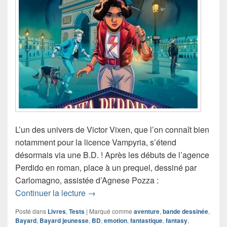
L’un des univers de Victor Vixen, que l’on connaît bien
notamment pour la licence Vampyria, s’étend
désormais via une B.D. ! Après les débuts de l’agence
Perdido en roman, place à un prequel, dessiné par
Carlomagno, assistée d’Agnese Pozza :
Chronique bande dessinée Rita Perdi
Continuer la lecture
→
Posté dans
Livres
,
Tests
|
Marqué comme
aventure
,
bande dessinée
,
Bayard
,
Bayard jeunesse
,
BD
,
emotion
,
fantastique
,
fantasy
,