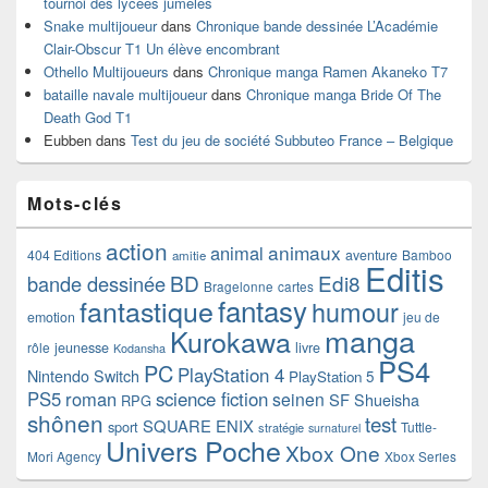
tournoi des lycées jumelés
Snake multijoueur
dans
Chronique bande dessinée L’Académie
Clair-Obscur T1 Un élève encombrant
Othello Multijoueurs
dans
Chronique manga Ramen Akaneko T7
bataille navale multijoueur
dans
Chronique manga Bride Of The
Death God T1
Eubben
dans
Test du jeu de société Subbuteo France – Belgique
Mots-clés
action
animaux
animal
404 Editions
aventure
Bamboo
amitie
Editis
BD
Edi8
bande dessinée
Bragelonne
cartes
fantasy
fantastique
humour
emotion
jeu de
manga
Kurokawa
rôle
jeunesse
livre
Kodansha
PS4
PC
PlayStation 4
Nintendo Switch
PlayStation 5
PS5
roman
science fiction
seinen
SF
Shueisha
RPG
shônen
test
SQUARE ENIX
sport
Tuttle-
stratégie
surnaturel
Univers Poche
Xbox One
Mori Agency
Xbox Series