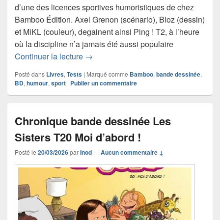
d’une des licences sportives humoristiques de chez
Bamboo Édition. Axel Grenon (scénario), Bloz (dessin)
et MiKL (couleur), degainent ainsi Ping ! T2, à l’heure
où la discipline n’a jamais été aussi populaire
Chronique bande dessinée Ping ! T2
Continuer la lecture
→
Posté dans
Livres
,
Tests
|
Marqué comme
Bamboo
,
bande dessinée
,
BD
,
humour
,
sport
|
Publier un commentaire
Chronique bande dessinée Les
Sisters T20 Moi d’abord !
Posté le
20/03/2026
par
Inod
—
Aucun commentaire ↓