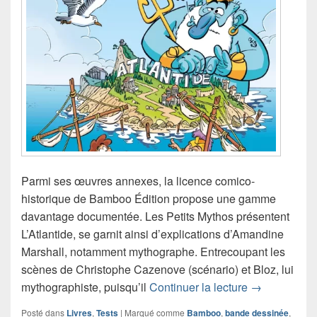
Parmi ses œuvres annexes, la licence comico-
historique de Bamboo Édition propose une gamme
davantage documentée. Les Petits Mythos présentent
L’Atlantide, se garnit ainsi d’explications d’Amandine
Marshall, notamment mythographe. Entrecoupant les
scènes de Christophe Cazenove (scénario) et Bloz, lui
Chronique ba
mythographiste, puisqu’il
Continuer la lecture
→
Posté dans
Livres
,
Tests
|
Marqué comme
Bamboo
,
bande dessinée
,