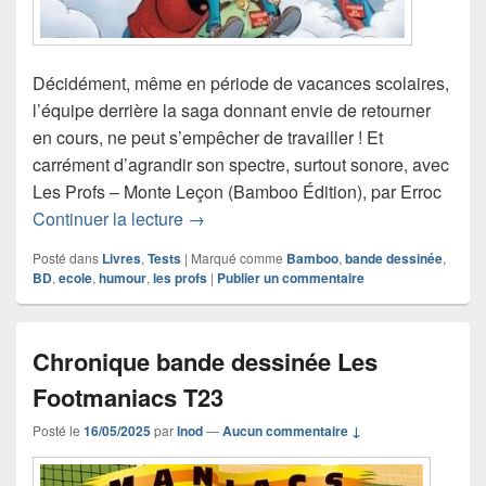
Décidément, même en période de vacances scolaires,
l’équipe derrière la saga donnant envie de retourner
en cours, ne peut s’empêcher de travailler ! Et
carrément d’agrandir son spectre, surtout sonore, avec
Les Profs – Monte Leçon (Bamboo Édition), par Erroc
Chronique bande dessinée Les Profs 
Continuer la lecture
→
Posté dans
Livres
,
Tests
|
Marqué comme
Bamboo
,
bande dessinée
,
BD
,
ecole
,
humour
,
les profs
|
Publier un commentaire
Chronique bande dessinée Les
Footmaniacs T23
Posté le
16/05/2025
par
Inod
—
Aucun commentaire ↓