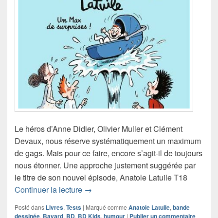
Le héros d’Anne Didier, Olivier Muller et Clément
Devaux, nous réserve systématiquement un maximum
de gags. Mais pour ce faire, encore s’agit-il de toujours
nous étonner. Une approche justement suggérée par
le titre de son nouvel épisode, Anatole Latuile T18
Chronique bande dessinée Anatole Lat
Continuer la lecture
→
Posté dans
Livres
,
Tests
|
Marqué comme
Anatole Latuile
,
bande
dessinée
,
Bayard
,
BD
,
BD Kids
,
humour
|
Publier un commentaire