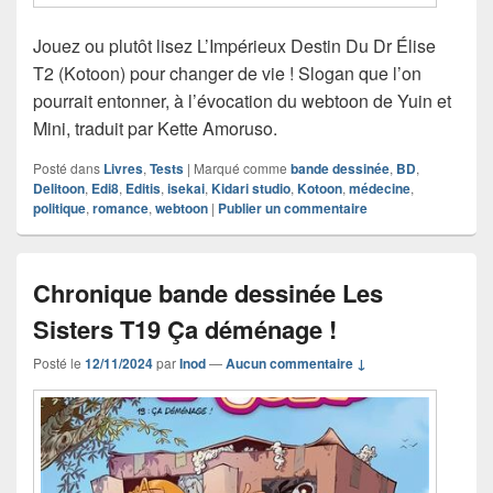
Jouez ou plutôt lisez L’Impérieux Destin Du Dr Élise
T2 (Kotoon) pour changer de vie ! Slogan que l’on
pourrait entonner, à l’évocation du webtoon de Yuin et
Mini, traduit par Kette Amoruso.
Posté dans
Livres
,
Tests
|
Marqué comme
bande dessinée
,
BD
,
Delitoon
,
Edi8
,
Editis
,
isekai
,
Kidari studio
,
Kotoon
,
médecine
,
politique
,
romance
,
webtoon
|
Publier un commentaire
Chronique bande dessinée Les
Sisters T19 Ça déménage !
Posté le
12/11/2024
par
Inod
—
Aucun commentaire ↓