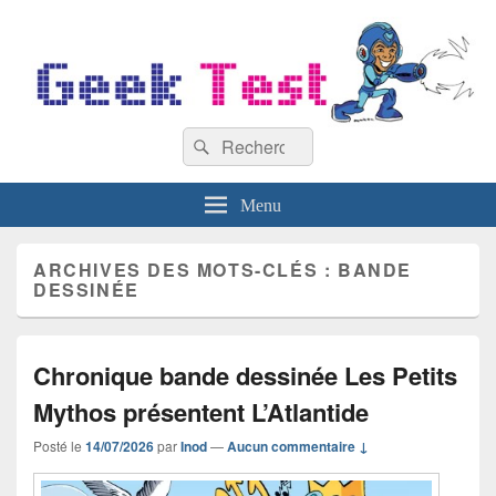
GeekTest
Recherche :
Blog jeux-vidéo et high-tech
Rechercher
Menu
ARCHIVES DES MOTS-CLÉS :
BANDE
DESSINÉE
Chronique bande dessinée Les Petits
Mythos présentent L’Atlantide
Posté le
14/07/2026
par
Inod
—
Aucun commentaire ↓