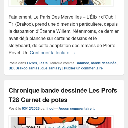
Fatalement, Le Paris Des Merveilles – L’Élixir d’Oubli
T1 (Drakoo), prend une dimension particulière, depuis
la disparition d’Étienne Willem. Néanmoins, ce dernier
avait déjà planché sur certains dessins et le
storyboard, de cette adaptation des romans de Pierre
Chronique bande dessinée Le
Pevel. Un
Continuer la lecture
→
Posté dans
Livres
,
Tests
|
Marqué comme
Bamboo
,
bande dessinée
,
BD
,
Drakoo
,
fantastique
,
fantasy
|
Publier un commentaire
Chronique bande dessinée Les Profs
T28 Carnet de potes
Posté le
03/12/2025
par
Inod
—
Aucun commentaire ↓