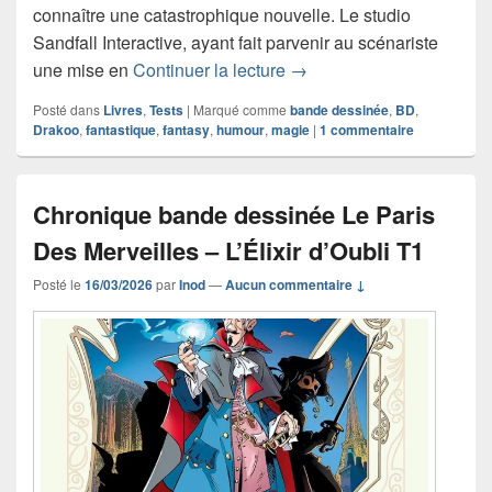
connaître une catastrophique nouvelle. Le studio
Sandfall Interactive, ayant fait parvenir au scénariste
Chronique bande dessiné
une mise en
Continuer la lecture
→
Posté dans
Livres
,
Tests
|
Marqué comme
bande dessinée
,
BD
,
Drakoo
,
fantastique
,
fantasy
,
humour
,
magie
|
1
commentaire
Chronique bande dessinée Le Paris
Des Merveilles – L’Élixir d’Oubli T1
Posté le
16/03/2026
par
Inod
—
Aucun commentaire ↓