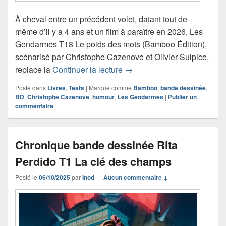
À cheval entre un précédent volet, datant tout de
même d’il y a 4 ans et un film à paraître en 2026, Les
Gendarmes T18 Le poids des mots (Bamboo Édition),
scénarisé par Christophe Cazenove et Olivier Sulpice,
Chronique bande dessinée
replace la
Continuer la lecture
→
Posté dans
Livres
,
Tests
|
Marqué comme
Bamboo
,
bande dessinée
,
BD
,
Christophe Cazenove
,
humour
,
Les Gendarmes
|
Publier un
commentaire
Chronique bande dessinée Rita
Perdido T1 La clé des champs
Posté le
06/10/2025
par
Inod
—
Aucun commentaire ↓