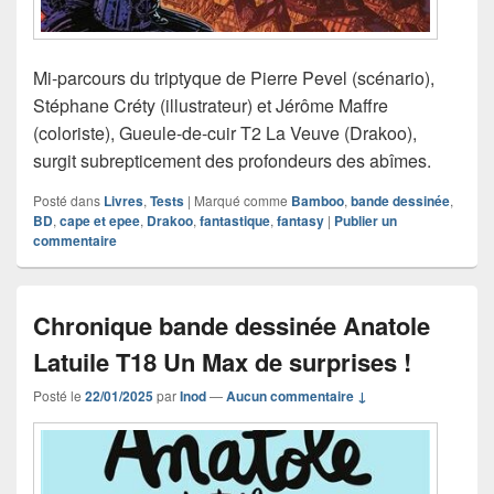
Mi-parcours du triptyque de Pierre Pevel (scénario),
Stéphane Créty (illustrateur) et Jérôme Maffre
(coloriste), Gueule-de-cuir T2 La Veuve (Drakoo),
surgit subrepticement des profondeurs des abîmes.
Posté dans
Livres
,
Tests
|
Marqué comme
Bamboo
,
bande dessinée
,
BD
,
cape et epee
,
Drakoo
,
fantastique
,
fantasy
|
Publier un
commentaire
Chronique bande dessinée Anatole
Latuile T18 Un Max de surprises !
Posté le
22/01/2025
par
Inod
—
Aucun commentaire ↓