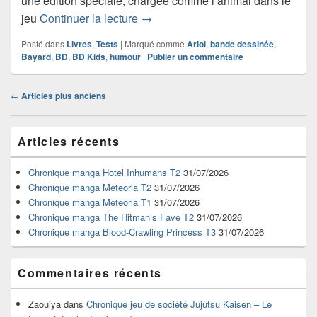
une édition spéciale, chargée comme l’animal dans le
Chronique bande dessinée Ariol T2
jeu
Continuer la lecture
→
Posté dans
Livres
,
Tests
|
Marqué comme
Ariol
,
bande dessinée
,
Bayard
,
BD
,
BD Kids
,
humour
|
Publier un commentaire
Navigation
←
Articles plus anciens
dans
les
Zone
articles
Articles récents
principale
de
widget
Chronique manga Hotel Inhumans T2
31/07/2026
pour
Chronique manga Meteoria T2
31/07/2026
la
Chronique manga Meteoria T1
31/07/2026
barre
Chronique manga The Hitman’s Fave T2
31/07/2026
latérale
Chronique manga Blood-Crawling Princess T3
31/07/2026
Commentaires récents
Zaouiya
dans
Chronique jeu de société Jujutsu Kaisen – Le