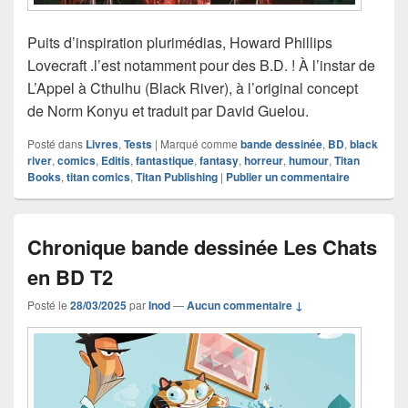
Puits d’inspiration plurimédias, Howard Phillips
Lovecraft .l’est notamment pour des B.D. ! À l’instar de
L’Appel à Cthulhu (Black River), à l’original concept
de Norm Konyu et traduit par David Guelou.
Posté dans
Livres
,
Tests
|
Marqué comme
bande dessinée
,
BD
,
black
river
,
comics
,
Editis
,
fantastique
,
fantasy
,
horreur
,
humour
,
Titan
Books
,
titan comics
,
Titan Publishing
|
Publier un commentaire
Chronique bande dessinée Les Chats
en BD T2
Posté le
28/03/2025
par
Inod
—
Aucun commentaire ↓