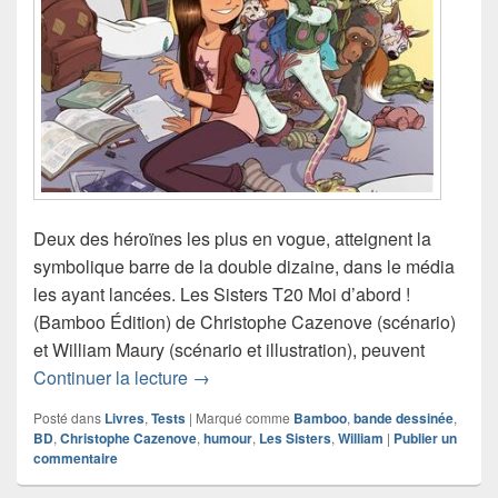
Deux des héroïnes les plus en vogue, atteignent la
symbolique barre de la double dizaine, dans le média
les ayant lancées. Les Sisters T20 Moi d’abord !
(Bamboo Édition) de Christophe Cazenove (scénario)
et William Maury (scénario et illustration), peuvent
Chronique bande dessinée Les Sisters
Continuer la lecture
→
Posté dans
Livres
,
Tests
|
Marqué comme
Bamboo
,
bande dessinée
,
BD
,
Christophe Cazenove
,
humour
,
Les Sisters
,
William
|
Publier un
commentaire