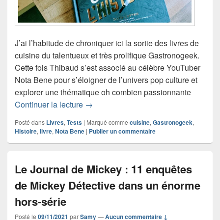
J’ai l’habitude de chroniquer ici la sortie des livres de
cuisine du talentueux et très prolifique Gastronogeek.
Cette fois Thibaud s’est associé au célèbre YouTuber
Nota Bene pour s’éloigner de l’univers pop culture et
explorer une thématique oh combien passionnante
Cuisiner l’Histoire – Quand l’Histoire s
Continuer la lecture
→
Posté dans
Livres
,
Tests
|
Marqué comme
cuisine
,
Gastronogeek
,
Histoire
,
livre
,
Nota Bene
|
Publier un commentaire
Le Journal de Mickey : 11 enquêtes
de Mickey Détective dans un énorme
hors-série
Posté le
09/11/2021
par
Samy
—
Aucun commentaire ↓