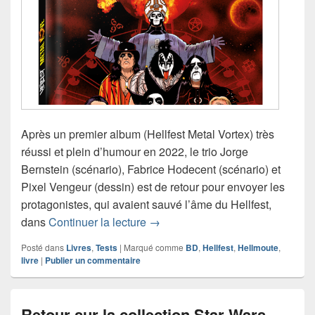
Après un premier album (Hellfest Metal Vortex) très
réussi et plein d’humour en 2022, le trio Jorge
Bernstein (scénario), Fabrice Hodecent (scénario) et
Pixel Vengeur (dessin) est de retour pour envoyer les
protagonistes, qui avaient sauvé l’âme du Hellfest,
Hellfest Metal Love : les métalleu
dans
Continuer la lecture
→
Posté dans
Livres
,
Tests
|
Marqué comme
BD
,
Hellfest
,
Hellmoute
,
livre
|
Publier un commentaire
Retour sur la collection Star Wars