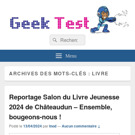
GeekTest
Recherche :
Blog jeux-vidéo et high-tech
Rechercher
Menu
ARCHIVES DES MOTS-CLÉS :
LIVRE
Reportage Salon du Livre Jeunesse
2024 de Châteaudun – Ensemble,
bougeons-nous !
Posté le
13/04/2024
par
Inod
—
Aucun commentaire ↓