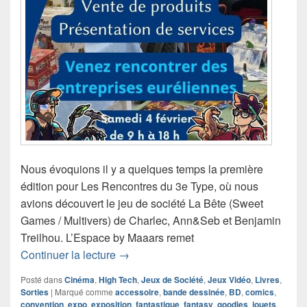
Nous évoquions il y a quelques temps la première
édition pour Les Rencontres du 3e Type, où nous
avions découvert le jeu de société La Bête (Sweet
Games / Multivers) de Charlec, Ann&Seb et Benjamin
Treilhou. L’Espace by Maaars remet
L’exposition / salon Les Rencontres d
Continuer la lecture
→
Posté dans
Cinéma
,
High Tech
,
Jeux de Société
,
Jeux Vidéo
,
Livres
,
Sorties
|
Marqué comme
accessoire
,
bande dessinée
,
BD
,
comics
,
convention
,
expo
,
exposition
,
fantastique
,
fantasy
,
goodies
,
jouets
,