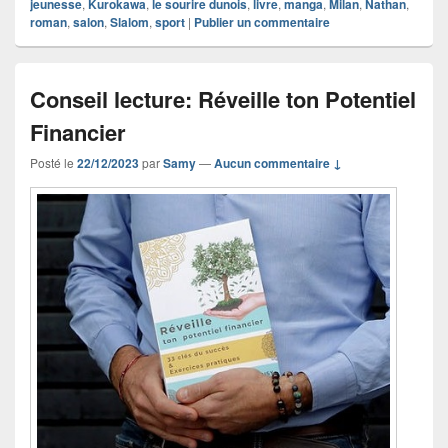
jeunesse
,
Kurokawa
,
le sourire dunois
,
livre
,
manga
,
Milan
,
Nathan
,
roman
,
salon
,
Slalom
,
sport
|
Publier un commentaire
Conseil lecture: Réveille ton Potentiel
Financier
Posté le
22/12/2023
par
Samy
—
Aucun commentaire ↓