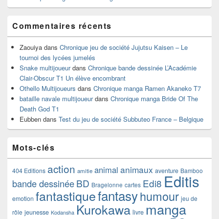
Commentaires récents
Zaouiya
dans
Chronique jeu de société Jujutsu Kaisen – Le
tournoi des lycées jumelés
Snake multijoueur
dans
Chronique bande dessinée L’Académie
Clair-Obscur T1 Un élève encombrant
Othello Multijoueurs
dans
Chronique manga Ramen Akaneko T7
bataille navale multijoueur
dans
Chronique manga Bride Of The
Death God T1
Eubben
dans
Test du jeu de société Subbuteo France – Belgique
Mots-clés
action
animaux
animal
404 Editions
aventure
Bamboo
amitie
Editis
BD
Edi8
bande dessinée
Bragelonne
cartes
fantasy
fantastique
humour
emotion
jeu de
manga
Kurokawa
rôle
jeunesse
livre
Kodansha