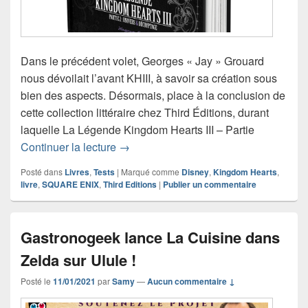
Dans le précédent volet, Georges « Jay » Grouard
nous dévoilait l’avant KHIII, à savoir sa création sous
bien des aspects. Désormais, place à la conclusion de
cette collection littéraire chez Third Éditions, durant
laquelle La Légende Kingdom Hearts III – Partie
Critique du livre La Légende Kingdom 
Continuer la lecture
→
Posté dans
Livres
,
Tests
|
Marqué comme
Disney
,
Kingdom Hearts
,
livre
,
SQUARE ENIX
,
Third Editions
|
Publier un commentaire
Gastronogeek lance La Cuisine dans
Zelda sur Ulule !
Posté le
11/01/2021
par
Samy
—
Aucun commentaire ↓