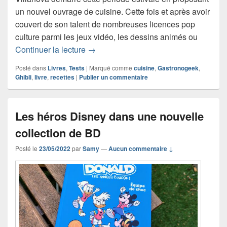
un nouvel ouvrage de cuisine. Cette fois et après avoir
couvert de son talent de nombreuses licences pop
culture parmi les jeux vidéo, les dessins animés ou
Gastronogeek s’attaque à La Cuisine d
Continuer la lecture
→
Posté dans
Livres
,
Tests
|
Marqué comme
cuisine
,
Gastronogeek
,
Ghibli
,
livre
,
recettes
|
Publier un commentaire
Les héros Disney dans une nouvelle
collection de BD
Posté le
23/05/2022
par
Samy
—
Aucun commentaire ↓