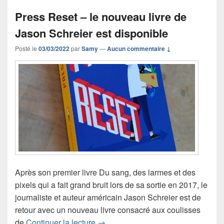
Press Reset – le nouveau livre de
Jason Schreier est disponible
Posté le
03/03/2022
par
Samy
—
Aucun commentaire ↓
Après son premier livre Du sang, des larmes et des
pixels qui a fait grand bruit lors de sa sortie en 2017, le
journaliste et auteur américain Jason Schreier est de
retour avec un nouveau livre consacré aux coulisses
Press Reset – le nouveau livre de J
de
Continuer la lecture
→