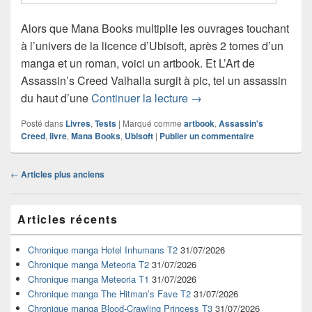
Alors que Mana Books multiplie les ouvrages touchant
à l’univers de la licence d’Ubisoft, après 2 tomes d’un
manga et un roman, voici un artbook. Et L’Art de
Assassin’s Creed Valhalla surgit à pic, tel un assassin
Critique de l’artbook L’A
du haut d’une
Continuer la lecture
→
Posté dans
Livres
,
Tests
|
Marqué comme
artbook
,
Assassin's
Creed
,
livre
,
Mana Books
,
Ubisoft
|
Publier un commentaire
Navigation
←
Articles plus anciens
dans
les
Zone
articles
Articles récents
principale
de
widget
Chronique manga Hotel Inhumans T2
31/07/2026
pour
Chronique manga Meteoria T2
31/07/2026
la
Chronique manga Meteoria T1
31/07/2026
barre
Chronique manga The Hitman’s Fave T2
31/07/2026
latérale
Chronique manga Blood-Crawling Princess T3
31/07/2026