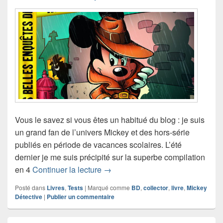
Vous le savez si vous êtes un habitué du blog : je suis
un grand fan de l’univers Mickey et des hors-série
publiés en période de vacances scolaires. L’été
dernier je me suis précipité sur la superbe compilation
Le Journal de Mickey : 11 enquêt
en 4
Continuer la lecture
→
Posté dans
Livres
,
Tests
|
Marqué comme
BD
,
collector
,
livre
,
Mickey
Détective
|
Publier un commentaire