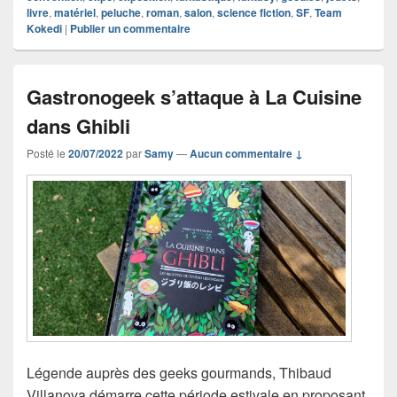
livre
,
matériel
,
peluche
,
roman
,
salon
,
science fiction
,
SF
,
Team
Kokedi
|
Publier un commentaire
Gastronogeek s’attaque à La Cuisine
dans Ghibli
Posté le
20/07/2022
par
Samy
—
Aucun commentaire ↓
Légende auprès des geeks gourmands, Thibaud
Villanova démarre cette période estivale en proposant