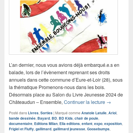
L’an dernier, nous vous avions déjà embarqué.e.s en
balade, lors de l’évènement reprenant ses droits
annuels dans cette commune d’Eure-et-Loir (28), sous
la thématique Promenons-nous dans les bois.
Désormais place au Salon du Livre Jeunesse 2024 de
Reportage S
Châteaudun – Ensemble,
Continuer la lecture
→
Posté dans
Livres
,
Sorties
|
Marqué comme
Anatole Latuile
,
Ariol
,
bande dessinée
,
Bayard
,
BD
,
BD Kids
,
chair de poule
,
documentaire
,
Editions Milan
,
Ella editions
,
enfant
,
expo
,
exposition
,
Frigiel et Fluffy
,
gallimard
,
gallimard jeunesse
,
Goosebumps
,