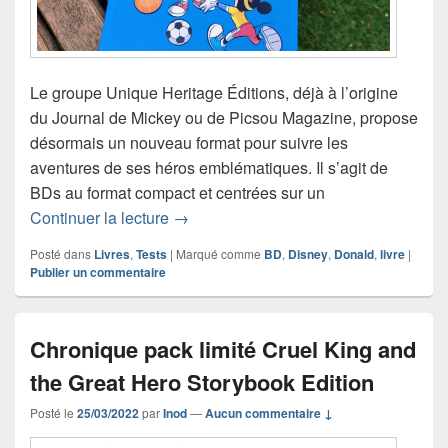
Le groupe Unique Heritage Éditions, déjà à l’origine
du Journal de Mickey ou de Picsou Magazine, propose
désormais un nouveau format pour suivre les
aventures de ses héros emblématiques. Il s’agit de
BDs au format compact et centrées sur un
Les héros Disney dans une nouvelle co
Continuer la lecture
→
Posté dans
Livres
,
Tests
|
Marqué comme
BD
,
Disney
,
Donald
,
livre
|
Publier un commentaire
Chronique pack limité Cruel King and
the Great Hero Storybook Edition
Posté le
25/03/2022
par
Inod
—
Aucun commentaire ↓