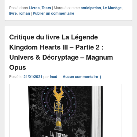
Posté dans
Livres
,
Tests
|
Marqué comme
anticipation
,
Le Manège
,
livre
,
roman
|
Publier un commentaire
Critique du livre La Légende
Kingdom Hearts III – Partie 2 :
Univers & Décryptage – Magnum
Opus
Posté le
21/01/2021
par
Inod
—
Aucun commentaire ↓