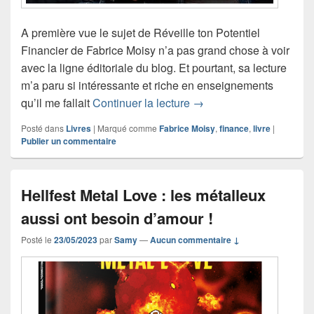
A première vue le sujet de Réveille ton Potentiel
Financier de Fabrice Moisy n’a pas grand chose à voir
avec la ligne éditoriale du blog. Et pourtant, sa lecture
m’a paru si intéressante et riche en enseignements
Conseil lecture: Réveille
qu’il me fallait
Continuer la lecture
→
Posté dans
Livres
|
Marqué comme
Fabrice Moisy
,
finance
,
livre
|
Publier un commentaire
Hellfest Metal Love : les métalleux
aussi ont besoin d’amour !
Posté le
23/05/2023
par
Samy
—
Aucun commentaire ↓