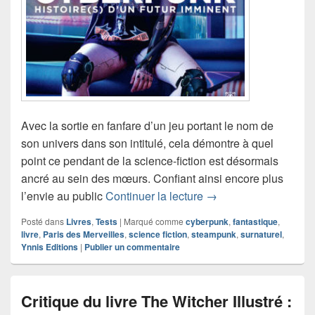
Avec la sortie en fanfare d’un jeu portant le nom de
son univers dans son intitulé, cela démontre à quel
point ce pendant de la science-fiction est désormais
ancré au sein des mœurs. Confiant ainsi encore plus
Critique du livre Cybe
l’envie au public
Continuer la lecture
→
Posté dans
Livres
,
Tests
|
Marqué comme
cyberpunk
,
fantastique
,
livre
,
Paris des Merveilles
,
science fiction
,
steampunk
,
surnaturel
,
Ynnis Editions
|
Publier un commentaire
Critique du livre The Witcher Illustré :