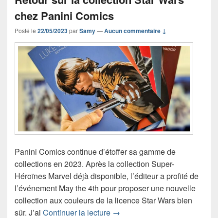
chez Panini Comics
Posté le
22/05/2023
par
Samy
—
Aucun commentaire ↓
Panini Comics continue d’étoffer sa gamme de
collections en 2023. Après la collection Super-
Héroïnes Marvel déjà disponible, l’éditeur a profité de
l’événement May the 4th pour proposer une nouvelle
collection aux couleurs de la licence Star Wars bien
Retour sur la collection Star 
sûr. J’ai
Continuer la lecture
→