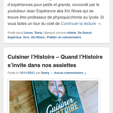
d’expériences pour petits et grands, concocté par le
youtubeur Jean Espérance aka Xio Nixes qui se
trouve être professeur de physique/chimie au lycée. Si
Découver
vous faites un tour du coté de
Continuer la lecture
→
Posté dans
Livres
,
Tests
|
Marqué comme
chimie
,
De Boeck
Supérieur
,
livre
,
Xio Nixes
|
Publier un commentaire
Cuisiner l’Histoire – Quand l’Histoire
s’invite dans nos assiettes
Posté le
10/11/2021
par
Samy
—
Aucun commentaire ↓