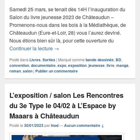
Samedi 25 mars, se tenait dès 14H l’inauguration du
Salon du livre jeunesse 2023 de Châteaudun –
Promenons-nous dans les bois à la Médiathèque, de
Châteaudun (Eure-et-Loir, 28) vous l’aurez deviné.
Nous étions bien sûr là, pour cette ouverture du
Reportage Salon du livre jeunesse 2
Continuer la lecture
→
Posté dans
Livres
,
Sorties
|
Marqué comme
bande dessinée
,
BD
,
convention
,
documentaire
,
expo
,
exposition
,
jeunesse
,
livre
,
manga
,
roman
,
salon
|
Publier un commentaire
L’exposition / salon Les Rencontres
du 3e Type le 04/02 à L’Espace by
Maaars à Châteaudun
Posté le
30/01/2023
par
Inod
—
Aucun commentaire ↓