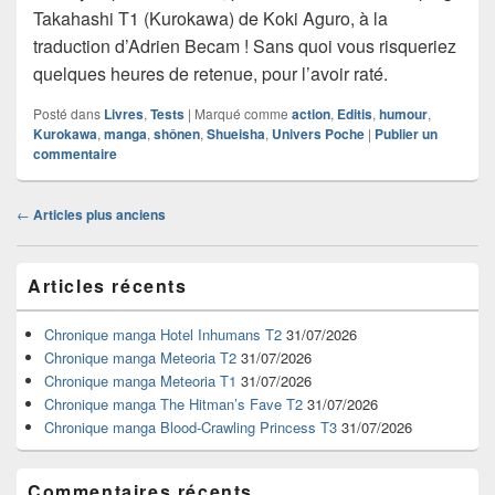
Takahashi T1 (Kurokawa) de Koki Aguro, à la
traduction d’Adrien Becam ! Sans quoi vous risqueriez
quelques heures de retenue, pour l’avoir raté.
Posté dans
Livres
,
Tests
|
Marqué comme
action
,
Editis
,
humour
,
Kurokawa
,
manga
,
shônen
,
Shueisha
,
Univers Poche
|
Publier un
commentaire
Navigation
←
Articles plus anciens
dans
les
Zone
articles
Articles récents
principale
de
widget
Chronique manga Hotel Inhumans T2
31/07/2026
pour
Chronique manga Meteoria T2
31/07/2026
la
Chronique manga Meteoria T1
31/07/2026
barre
Chronique manga The Hitman’s Fave T2
31/07/2026
latérale
Chronique manga Blood-Crawling Princess T3
31/07/2026
Commentaires récents