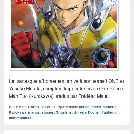
Le titanesque affrontement arrive à son terme ! ONE et
Yûsuke Murata, comptent frapper fort avec One-Punch
Man T34 (Kurokawa), traduit par Frédéric Malet.
Posté dans
Livres
,
Tests
|
Marqué comme
action
,
Editis
,
humour
,
Kurokawa
,
manga
,
shônen
,
Shueisha
,
Univers Poche
|
Publier un
commentaire