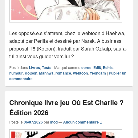
Les opposé.e.s s’attirent, chez le webtoon d’Haehwa,
adapté par Perilla et dessiné par Narak. A business
proposal T8 (Kotoon), traduit par Sarah Ozkalp, saura-
t-il ainsi vous guider vers lui ?
Posté dans
Livres
,
Tests
|
Marqué comme
coree
,
Edi8
,
Editis
,
humour
,
Kotoon
,
Manhwa
,
romance
,
webtoon
,
Yeondam
|
Publier un
commentaire
Chronique livre jeu Où Est Charlie ?
Édition 2026
Posté le
06/07/2026
par
Inod
—
Aucun commentaire ↓