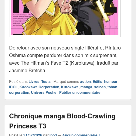
De retour avec son nouveau single littéraire, Rintaro
Oshima compte perdurer dans son mix surprenant,
avec The Hitman’s Fave T2 (Kurokawa), traduit par
Jasmine Bretcha.
Posté dans
Livres
,
Tests
|
Marqué comme
action
,
Editis
,
humour
,
IDOL
,
Kadokawa Corporation
,
Kurokawa
,
manga
,
seinen
,
tohan
corporation
,
Univers Poche
|
Publier un commentaire
Chronique manga Blood-Crawling
Princess T3
Posté le
31/07/2026
par
Inod
—
Aucun commentaire ↓