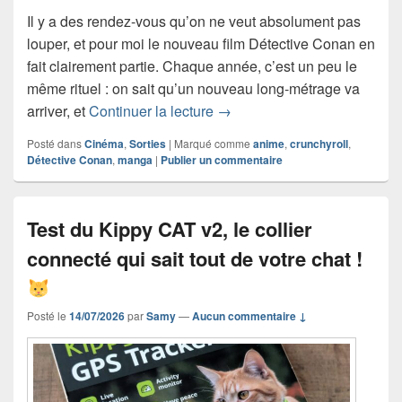
Il y a des rendez-vous qu’on ne veut absolument pas
louper, et pour moi le nouveau film Détective Conan en
fait clairement partie. Chaque année, c’est un peu le
même rituel : on sait qu’un nouveau long-métrage va
Détective Conan : L’Ange déch
arriver, et
Continuer la lecture
→
Posté dans
Cinéma
,
Sorties
|
Marqué comme
anime
,
crunchyroll
,
Détective Conan
,
manga
|
Publier un commentaire
Test du Kippy CAT v2, le collier
connecté qui sait tout de votre chat !
Posté le
14/07/2026
par
Samy
—
Aucun commentaire ↓