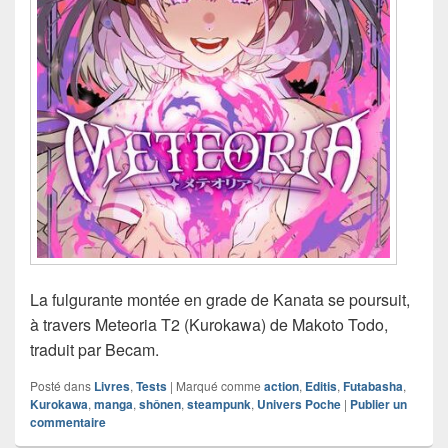
La fulgurante montée en grade de Kanata se poursuit,
à travers Meteoria T2 (Kurokawa) de Makoto Todo,
traduit par Becam.
Posté dans
Livres
,
Tests
|
Marqué comme
action
,
Editis
,
Futabasha
,
Kurokawa
,
manga
,
shônen
,
steampunk
,
Univers Poche
|
Publier un
commentaire