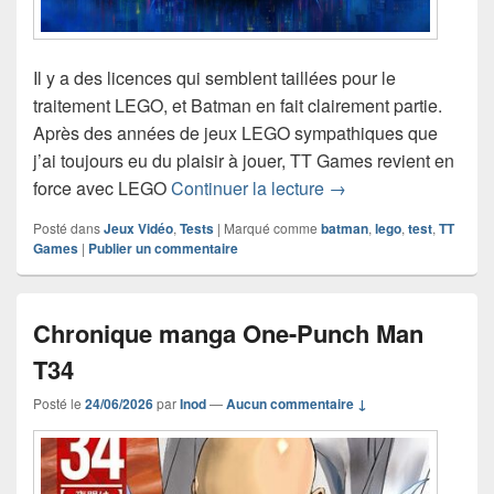
Il y a des licences qui semblent taillées pour le
traitement LEGO, et Batman en fait clairement partie.
Après des années de jeux LEGO sympathiques que
j’ai toujours eu du plaisir à jouer, TT Games revient en
LEGO Batman : L’Héri
force avec LEGO
Continuer la lecture
→
Posté dans
Jeux Vidéo
,
Tests
|
Marqué comme
batman
,
lego
,
test
,
TT
Games
|
Publier un commentaire
Chronique manga One-Punch Man
T34
Posté le
24/06/2026
par
Inod
—
Aucun commentaire ↓