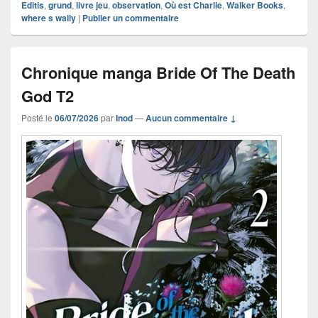
Editis
,
grund
,
livre jeu
,
observation
,
Où est Charlie
,
Walker Books
,
where s wally
|
Publier un commentaire
Chronique manga Bride Of The Death
God T2
Posté le
06/07/2026
par
Inod
—
Aucun commentaire ↓