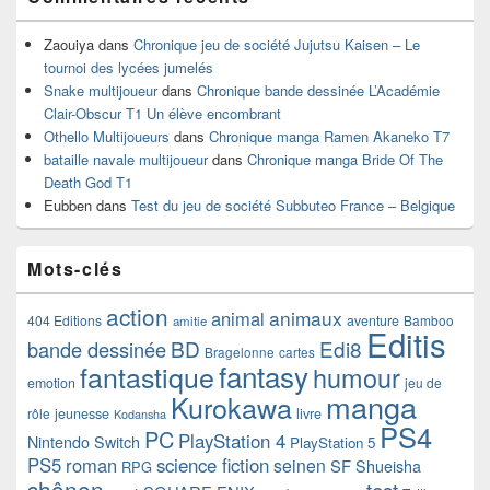
Zaouiya
dans
Chronique jeu de société Jujutsu Kaisen – Le
tournoi des lycées jumelés
Snake multijoueur
dans
Chronique bande dessinée L’Académie
Clair-Obscur T1 Un élève encombrant
Othello Multijoueurs
dans
Chronique manga Ramen Akaneko T7
bataille navale multijoueur
dans
Chronique manga Bride Of The
Death God T1
Eubben
dans
Test du jeu de société Subbuteo France – Belgique
Mots-clés
action
animaux
animal
404 Editions
aventure
Bamboo
amitie
Editis
BD
Edi8
bande dessinée
Bragelonne
cartes
fantasy
fantastique
humour
emotion
jeu de
manga
Kurokawa
rôle
jeunesse
livre
Kodansha
PS4
PC
PlayStation 4
Nintendo Switch
PlayStation 5
PS5
roman
science fiction
seinen
SF
Shueisha
RPG
shônen
test