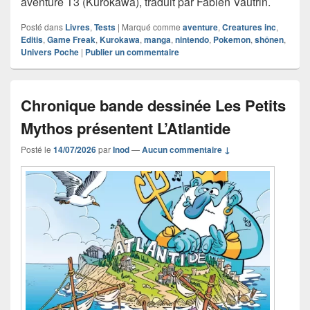
aventure T3 (Kurokawa), traduit par Fabien Vautrin.
Posté dans
Livres
,
Tests
|
Marqué comme
aventure
,
Creatures inc
,
Editis
,
Game Freak
,
Kurokawa
,
manga
,
nintendo
,
Pokemon
,
shônen
,
Univers Poche
|
Publier un commentaire
Chronique bande dessinée Les Petits
Mythos présentent L’Atlantide
Posté le
14/07/2026
par
Inod
—
Aucun commentaire ↓