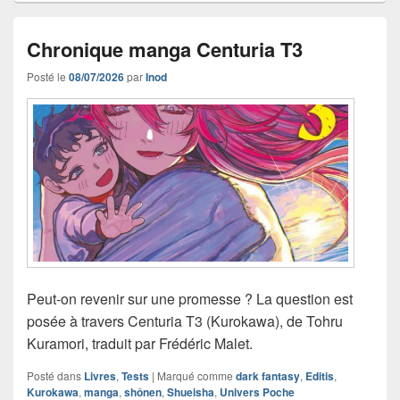
Chronique manga Centuria T3
Posté le
08/07/2026
par
Inod
Peut-on revenir sur une promesse ? La question est
posée à travers Centuria T3 (Kurokawa), de Tohru
Kuramori, traduit par Frédéric Malet.
Posté dans
Livres
,
Tests
|
Marqué comme
dark fantasy
,
Editis
,
Kurokawa
,
manga
,
shônen
,
Shueisha
,
Univers Poche