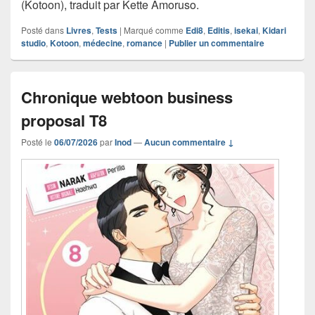
(Kotoon), traduit par Kette Amoruso.
Posté dans
Livres
,
Tests
|
Marqué comme
Edi8
,
Editis
,
isekai
,
Kidari
studio
,
Kotoon
,
médecine
,
romance
|
Publier un commentaire
Chronique webtoon business
proposal T8
Posté le
06/07/2026
par
Inod
—
Aucun commentaire ↓