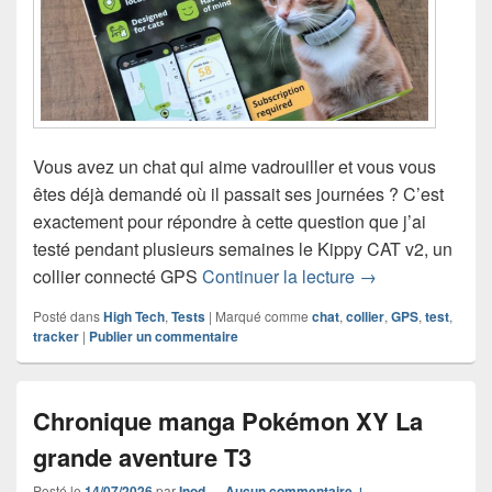
Vous avez un chat qui aime vadrouiller et vous vous
êtes déjà demandé où il passait ses journées ? C’est
exactement pour répondre à cette question que j’ai
testé pendant plusieurs semaines le Kippy CAT v2, un
Test du Kippy CAT 
collier connecté GPS
Continuer la lecture
→
Posté dans
High Tech
,
Tests
|
Marqué comme
chat
,
collier
,
GPS
,
test
,
tracker
|
Publier un commentaire
Chronique manga Pokémon XY La
grande aventure T3
Posté le
14/07/2026
par
Inod
—
Aucun commentaire ↓