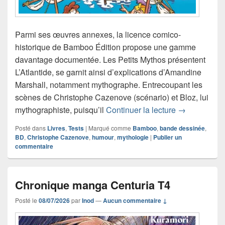
Parmi ses œuvres annexes, la licence comico-
historique de Bamboo Édition propose une gamme
davantage documentée. Les Petits Mythos présentent
L’Atlantide, se garnit ainsi d’explications d’Amandine
Marshall, notamment mythographe. Entrecoupant les
scènes de Christophe Cazenove (scénario) et Bloz, lui
Chronique ba
mythographiste, puisqu’il
Continuer la lecture
→
Posté dans
Livres
,
Tests
|
Marqué comme
Bamboo
,
bande dessinée
,
BD
,
Christophe Cazenove
,
humour
,
mythologie
|
Publier un
commentaire
Chronique manga Centuria T4
Posté le
08/07/2026
par
Inod
—
Aucun commentaire ↓