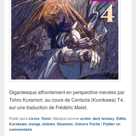
Gigantesque affrontement en perspective menées par
Tohru Kuramori, au cours de Centuria (Kurokawa) T4,
sur une traduction de Frédéric Malet.
Posté dans
Livres
,
Tests
|
Marqué comme
action
,
dark fantasy
,
Editis
,
Kurokawa
,
manga
,
shônen
,
Shueisha
,
Univers Poche
|
Publier un
commentaire