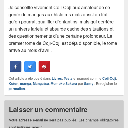
Je conseille vivement Coji-Coji aux amateur de ce
genre de mangas aux histoires mais aussi au trait
qu’on pourrait qualifier d’enfantins, mais qui derrière
un univers farfelu et absurde cache des situations et
des questionnements d’une certaine profondeur. Le
premier tome de Coji-Coji est déjà disponible, le tome
arrive au mois d’avril.
Cet article a été posté dans
Livres
,
Tests
et marqué comme
Coji-Coji
,
Koten
,
manga
,
Mangetsu
,
Momoko Sakura
par
Samy
. Enregistrer le
permalien
.
Laisser un commentaire
Votre adresse e-mail ne sera pas publiée.
Les champs obligatoires
sont indiqués avec
*