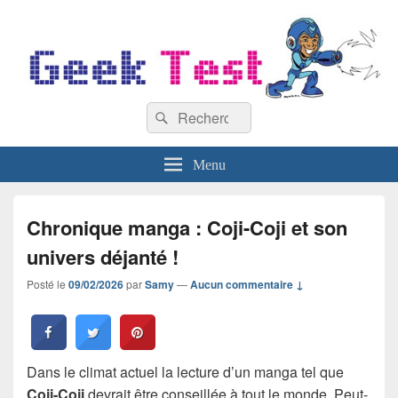
GeekTest
Recherche :
Blog jeux-vidéo et high-tech
Rechercher
Menu
Chronique manga : Coji-Coji et son
univers déjanté !
Posté le
09/02/2026
par
Samy
—
Aucun commentaire ↓
Dans le climat actuel la lecture d’un manga tel que
Coji-Coji
devrait être conseillée à tout le monde. Peut-