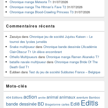
Chronique manga Meteoria T1
31/07/2026
barre
Chronique manga The Hitman’s Fave T2
31/07/2026
latérale
Chronique manga Blood-Crawling Princess T3
31/07/2026
Commentaires récents
Zaouiya
dans
Chronique jeu de société Jujutsu Kaisen – Le
tournoi des lycées jumelés
Snake multijoueur
dans
Chronique bande dessinée L’Académie
Clair-Obscur T1 Un élève encombrant
Othello Multijoueurs
dans
Chronique manga Ramen Akaneko T7
bataille navale multijoueur
dans
Chronique manga Bride Of The
Death God T1
Eubben
dans
Test du jeu de société Subbuteo France – Belgique
Mots-clés
action
animaux
animal
404 Editions
aventure
Bamboo
amitie
Editis
BD
Edi8
bande dessinée
Bragelonne
cartes