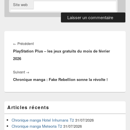
Site web
Navigation
de
Article
←
Précédent
l’article
PlayStation Plus – les jeux gratuits du mois de février
précédent :
2026
Article
Suivant
→
Chronique manga : Fake Rebellion sonne la révolte !
suivant :
Zone
Articles récents
principale
de
widget
Chronique manga Hotel Inhumans T2
31/07/2026
pour
Chronique manga Meteoria T2
31/07/2026
la