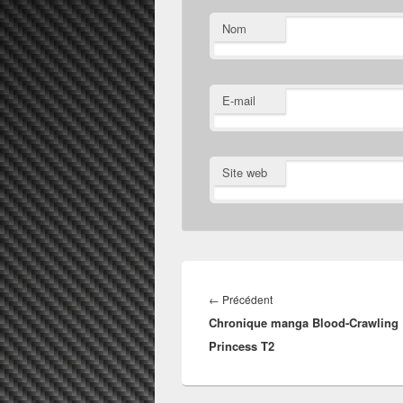
Nom
E-mail
Site web
Navigation
de
Article
←
Précédent
l’article
Chronique manga Blood-Crawling
précédent :
Princess T2