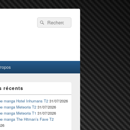
Recherche :
Rechercher
Propos
s récents
ue manga Hotel Inhumans T2
31/07/2026
ue manga Meteoria T2
31/07/2026
ue manga Meteoria T1
31/07/2026
ue manga The Hitman’s Fave T2
026