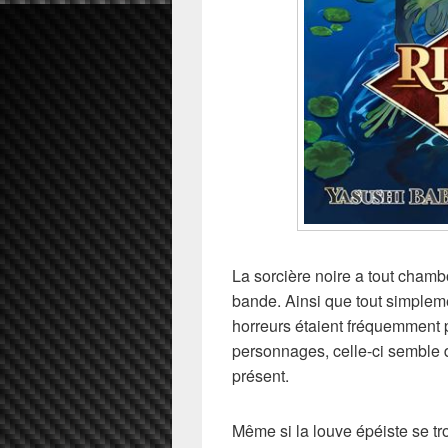
La sorcière noire a tout chamb
bande. Ainsi que tout simpleme
horreurs étaient fréquemment 
personnages, celle-ci semble d
présent.
Même si la louve épéiste se tro