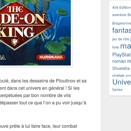
404 Edition
aventure
B
Bragelonne
fanta
jeu de rôle
ma
livre
PlayStat
roman
R
Shueisha
stratégie
sur
Unive
oulé, dans les desseins de Ploutinov et sa
nt dans cet univers en général ! Si les
Series
perpétuées par bon nombre de vils
épasser tout ce que l’on a pu voir jusqu’à
uve prête à lui faire face, leur combat