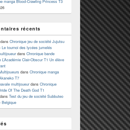
ue manga Blood-Crawling Princess T3
026
taires récents
dans
Chronique jeu de société Jujutsu
 Le tournoi des lycées jumelés
ltijoueur
dans
Chronique bande
e L’Académie Clair-Obscur T1 Un élève
ant
Multijoueurs
dans
Chronique manga
Akaneko T7
 navale multijoueur
dans
Chronique
ride Of The Death God T1
dans
Test du jeu de société Subbuteo
– Belgique
lés