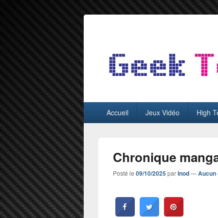
GeekTest
Blog jeux-vidéo et high-tech
Menu
Accueil
Jeux Vidéo
High T
principal
Chronique manga
Posté le
09/10/2025
par
Inod
—
Aucun 