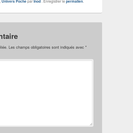
,
Univers Poche
par
Inod
. Enregistrer le
permalien
.
taire
liée.
Les champs obligatoires sont indiqués avec
*