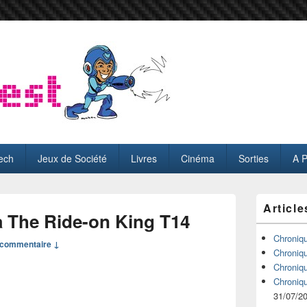
ech
Jeux de Société
Livres
Cinéma
Sorties
A 
Zone
Article
principale
 The Ride-on King T14
de
widget
Chroniq
commentaire ↓
pour
Chroniq
la
Chroniq
barre
Chroniq
latérale
31/07/2