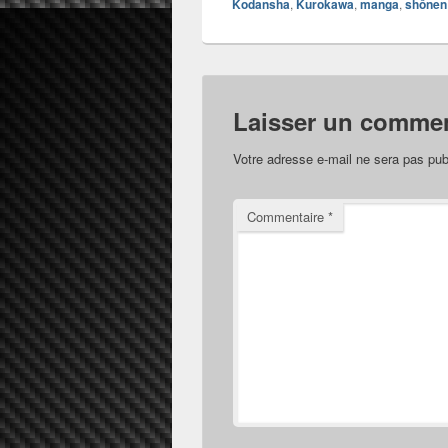
Kodansha
,
Kurokawa
,
manga
,
shônen
Laisser un commen
Votre adresse e-mail ne sera pas pub
Commentaire
*