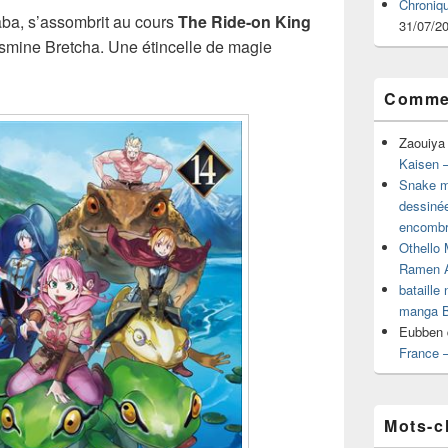
Chroniq
ba, s’assombrit au cours
The Ride-on King
31/07/2
asmine Bretcha. Une étincelle de magie
Commen
Zaouiya
Kaisen –
Snake mu
dessiné
encombr
Othello 
Ramen 
bataille
manga B
Eubben
France 
Mots-c