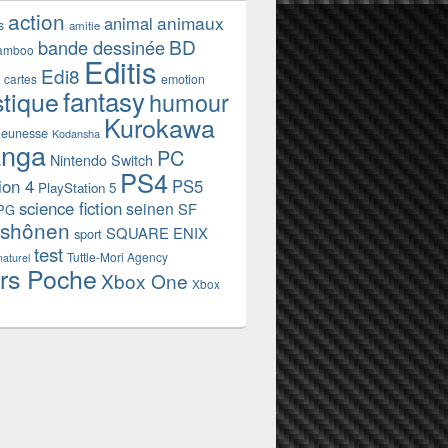
action
animaux
animal
s
amitie
BD
bande dessinée
amboo
Editis
Edi8
emotion
cartes
fantasy
stique
humour
Kurokawa
jeunesse
Kodansha
nga
PC
Nintendo Switch
PS4
ion 4
PS5
PlayStation 5
science fiction
seinen
SF
PG
shônen
SQUARE ENIX
sport
test
Tuttle-Mori Agency
naturel
rs Poche
Xbox One
Xbox