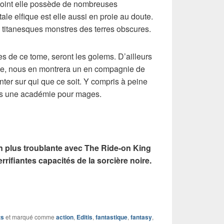
point elle possède de nombreuses
ale elfique est elle aussi en proie au doute.
es titanesques monstres des terres obscures.
es de ce tome, seront les golems. D’ailleurs
nte, nous en montrera un en compagnie de
nter sur qui que ce soit. Y compris à peine
dans une académie pour mages.
en plus troublante avec The Ride-on King
errifiantes capacités de la sorcière noire.
ts
et marqué comme
action
,
Editis
,
fantastique
,
fantasy
,