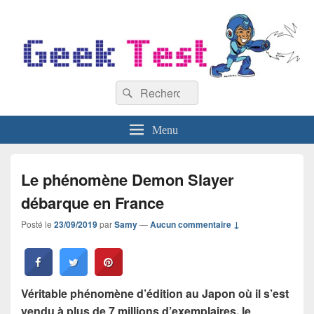
GeekTest
Recherche :
Blog jeux-vidéo et high-tech
Rechercher
Menu
Le phénomène Demon Slayer
débarque en France
Posté le
23/09/2019
par
Samy
—
Aucun commentaire ↓
Véritable phénomène d’édition au Japon où il s’est
vendu à plus de 7 millions d’exemplaires, le