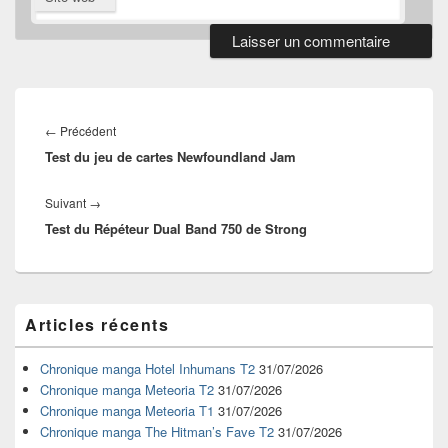
Navigation
de
Article
←
Précédent
l’article
Test du jeu de cartes Newfoundland Jam
précédent :
Article
Suivant
→
Test du Répéteur Dual Band 750 de Strong
suivant :
Zone
Articles récents
principale
de
widget
Chronique manga Hotel Inhumans T2
31/07/2026
pour
Chronique manga Meteoria T2
31/07/2026
la
Chronique manga Meteoria T1
31/07/2026
barre
Chronique manga The Hitman’s Fave T2
31/07/2026
latérale