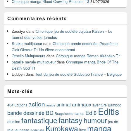
Chronique manga Blood-Crawling Princess T3
31/07/2026
Commentaires récents
Zaouiya
dans
Chronique jeu de société Jujutsu Kaisen – Le
tournoi des lycées jumelés
Snake multijoueur
dans
Chronique bande dessinée L’Académie
Clair-Obscur T1 Un élève encombrant
Othello Multijoueurs
dans
Chronique manga Ramen Akaneko T7
bataille navale multijoueur
dans
Chronique manga Bride Of The
Death God T1
Eubben
dans
Test du jeu de société Subbuteo France – Belgique
Mots-clés
action
animaux
animal
404 Editions
aventure
Bamboo
amitie
Editis
BD
Edi8
bande dessinée
Bragelonne
cartes
fantasy
fantastique
humour
emotion
jeu de
manga
Kurokawa
rôle
jeunesse
livre
Kodansha