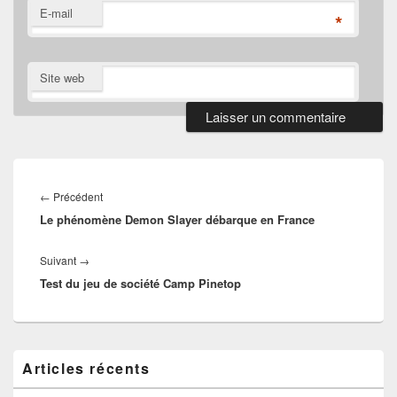
E-mail
*
Site web
Navigation
de
Article
←
Précédent
l’article
Le phénomène Demon Slayer débarque en France
précédent :
Article
Suivant
→
Test du jeu de société Camp Pinetop
suivant :
Zone
Articles récents
principale
de