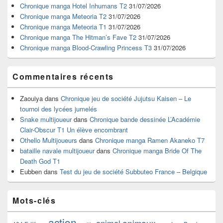
widget
Chronique manga Hotel Inhumans T2
31/07/2026
pour
Chronique manga Meteoria T2
31/07/2026
la
Chronique manga Meteoria T1
31/07/2026
barre
Chronique manga The Hitman’s Fave T2
31/07/2026
latérale
Chronique manga Blood-Crawling Princess T3
31/07/2026
Commentaires récents
Zaouiya
dans
Chronique jeu de société Jujutsu Kaisen – Le
tournoi des lycées jumelés
Snake multijoueur
dans
Chronique bande dessinée L’Académie
Clair-Obscur T1 Un élève encombrant
Othello Multijoueurs
dans
Chronique manga Ramen Akaneko T7
bataille navale multijoueur
dans
Chronique manga Bride Of The
Death God T1
Eubben
dans
Test du jeu de société Subbuteo France – Belgique
Mots-clés
action
animaux