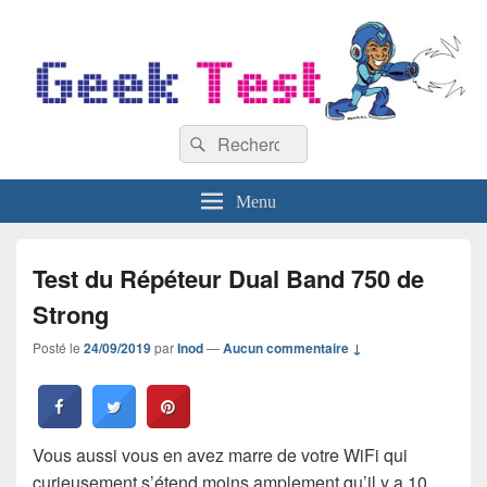
GeekTest
Recherche :
Blog jeux-vidéo et high-tech
Rechercher
Menu
Test du Répéteur Dual Band 750 de
Strong
Posté le
24/09/2019
par
Inod
—
Aucun commentaire ↓
Vous aussi vous en avez marre de votre WiFi qui
curieusement s’étend moins amplement qu’il y a 10