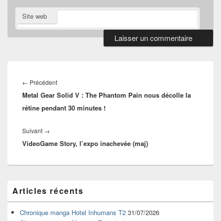
Site web
Navigation
de
Article
←
Précédent
l’article
Metal Gear Solid V : The Phantom Pain nous décolle la
précédent :
rétine pendant 30 minutes !
Article
Suivant
→
VideoGame Story, l’expo inachevée (maj)
suivant :
Zone
Articles récents
principale
de
widget
Chronique manga Hotel Inhumans T2
31/07/2026
pour