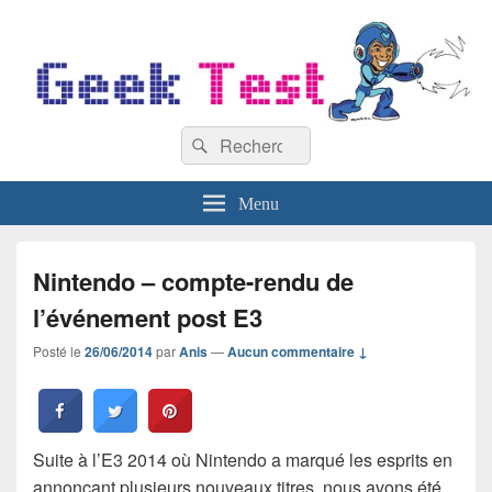
GeekTest
Recherche :
Blog jeux-vidéo et high-tech
Rechercher
Menu
Nintendo – compte-rendu de
l’événement post E3
Posté le
26/06/2014
par
Anis
—
Aucun commentaire ↓
Suite à l’E3 2014 où Nintendo a marqué les esprits en
annonçant plusieurs nouveaux titres, nous avons été