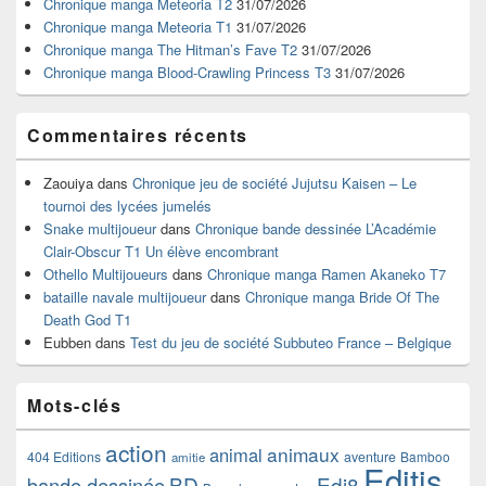
Chronique manga Meteoria T2
31/07/2026
la
Chronique manga Meteoria T1
31/07/2026
barre
Chronique manga The Hitman’s Fave T2
31/07/2026
latérale
Chronique manga Blood-Crawling Princess T3
31/07/2026
Commentaires récents
Zaouiya
dans
Chronique jeu de société Jujutsu Kaisen – Le
tournoi des lycées jumelés
Snake multijoueur
dans
Chronique bande dessinée L’Académie
Clair-Obscur T1 Un élève encombrant
Othello Multijoueurs
dans
Chronique manga Ramen Akaneko T7
bataille navale multijoueur
dans
Chronique manga Bride Of The
Death God T1
Eubben
dans
Test du jeu de société Subbuteo France – Belgique
Mots-clés
action
animaux
animal
404 Editions
aventure
Bamboo
amitie
Editis
BD
Edi8
bande dessinée