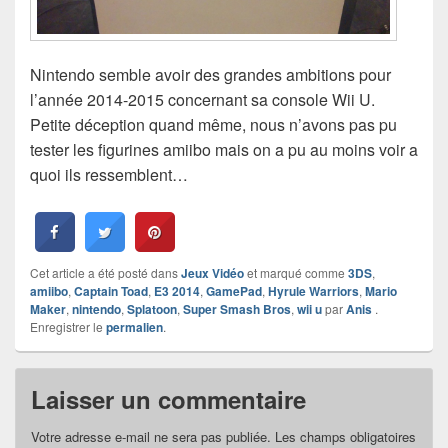
Nintendo semble avoir des grandes ambitions pour
l’année 2014-2015 concernant sa console Wii U.
Petite déception quand même, nous n’avons pas pu
tester les figurines amiibo mais on a pu au moins voir a
quoi ils ressemblent…
Cet article a été posté dans
Jeux Vidéo
et marqué comme
3DS
,
amiibo
,
Captain Toad
,
E3 2014
,
GamePad
,
Hyrule Warriors
,
Mario
Maker
,
nintendo
,
Splatoon
,
Super Smash Bros
,
wii u
par
Anis
.
Enregistrer le
permalien
.
Laisser un commentaire
Votre adresse e-mail ne sera pas publiée.
Les champs obligatoires