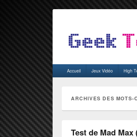
GeekTest
Blog jeux-vidéo et high-tech
Menu
Accueil
Jeux Vidéo
High T
principal
ARCHIVES DES MOTS-
Test de Mad Max 