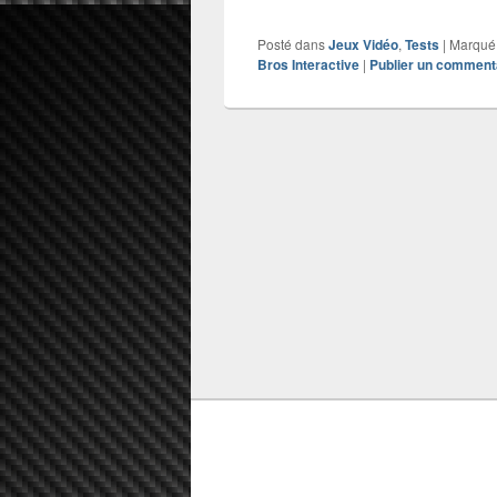
Posté dans
Jeux Vidéo
,
Tests
|
Marqué
Bros Interactive
|
Publier un comment