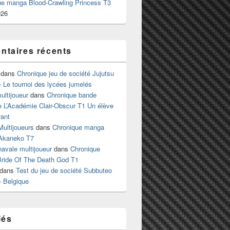
ue manga Blood-Crawling Princess T3
026
taires récents
dans
Chronique jeu de société Jujutsu
 Le tournoi des lycées jumelés
ltijoueur
dans
Chronique bande
e L’Académie Clair-Obscur T1 Un élève
ant
Multijoueurs
dans
Chronique manga
Akaneko T7
 navale multijoueur
dans
Chronique
ride Of The Death God T1
dans
Test du jeu de société Subbuteo
– Belgique
lés