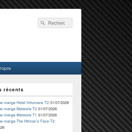
Recherche :
Rechercher
Propos
s récents
ue manga Hotel Inhumans T2
31/07/2026
ue manga Meteoria T2
31/07/2026
ue manga Meteoria T1
31/07/2026
ue manga The Hitman’s Fave T2
026