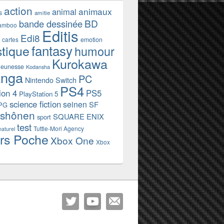
action
animaux
animal
s
amitie
BD
bande dessinée
amboo
Editis
Edi8
emotion
cartes
fantasy
stique
humour
Kurokawa
jeunesse
Kodansha
nga
PC
Nintendo Switch
PS4
ion 4
PS5
PlayStation 5
science fiction
seinen
SF
PG
shônen
SQUARE ENIX
sport
test
Tuttle-Mori Agency
naturel
rs Poche
Xbox One
Xbox