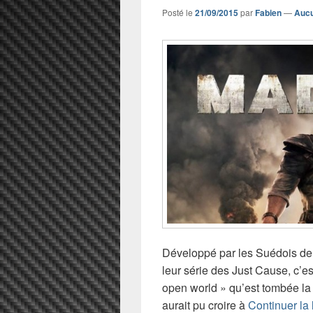
Posté le
21/09/2015
par
Fabien
—
Aucu
Développé par les Suédois de
leur série des Just Cause, c’es
open world » qu’est tombée l
aurait pu croire à
Continuer la 