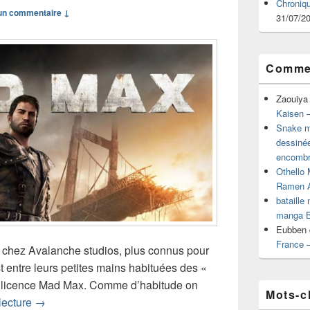
Chroniq
n commentaire ↓
31/07/2
Commen
Zaouiya
Kaisen –
Snake mu
dessiné
encombr
Othello 
Ramen 
bataille
manga B
Eubben
France 
 chez Avalanche studios, plus connus pour
t entre leurs petites mains habituées des «
a licence Mad Max. Comme d’habitude on
Mots-c
Test de Mad Max (PS4)
lecture
→