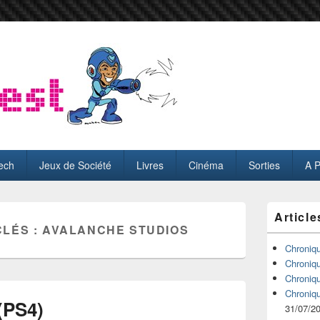
ech
Jeux de Société
Livres
Cinéma
Sorties
A 
Zone
Article
principale
CLÉS :
AVALANCHE STUDIOS
de
widget
Chroniq
pour
Chroniq
la
Chroniq
barre
Chroniq
latérale
(PS4)
31/07/2