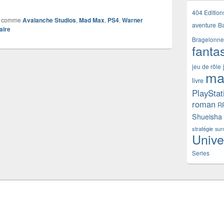
404 Edition
 comme
Avalanche Studios
,
Mad Max
,
PS4
,
Warner
aventure
B
aire
Bragelonne
fanta
jeu de rôle
ma
livre
PlayStat
roman
R
Shueisha
stratégie
sur
Unive
Series