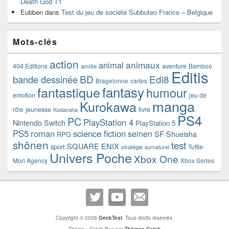
Death God T1
Eubben
dans
Test du jeu de société Subbuteo France – Belgique
Mots-clés
action
animaux
animal
404 Editions
aventure
Bamboo
amitie
Editis
BD
Edi8
bande dessinée
Bragelonne
cartes
fantasy
fantastique
humour
emotion
jeu de
manga
Kurokawa
rôle
jeunesse
livre
Kodansha
PS4
PC
PlayStation 4
Nintendo Switch
PlayStation 5
PS5
roman
science fiction
seinen
SF
Shueisha
RPG
shônen
test
SQUARE ENIX
sport
Tuttle-
stratégie
surnaturel
Univers Poche
Xbox One
Mori Agency
Xbox Series
Copyright © 2026
GeekTest
. Tous droits réservés.
Thème : Catch Box par
Thèmes Catch