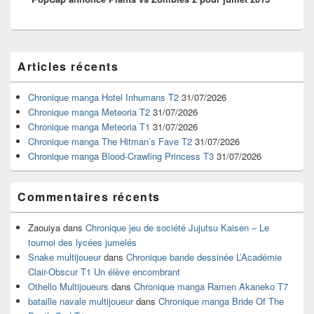
Zone
Articles récents
principale
de
widget
Chronique manga Hotel Inhumans T2
31/07/2026
pour
Chronique manga Meteoria T2
31/07/2026
la
Chronique manga Meteoria T1
31/07/2026
barre
Chronique manga The Hitman’s Fave T2
31/07/2026
latérale
Chronique manga Blood-Crawling Princess T3
31/07/2026
Commentaires récents
Zaouiya
dans
Chronique jeu de société Jujutsu Kaisen – Le
tournoi des lycées jumelés
Snake multijoueur
dans
Chronique bande dessinée L’Académie
Clair-Obscur T1 Un élève encombrant
Othello Multijoueurs
dans
Chronique manga Ramen Akaneko T7
bataille navale multijoueur
dans
Chronique manga Bride Of The