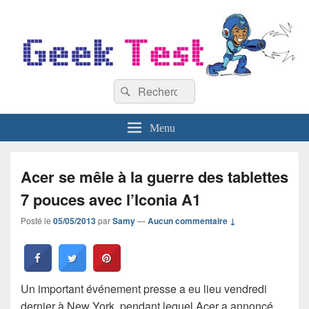
GeekTest
Recherche :
Blog jeux-vidéo et high-tech
Rechercher
Menu
Acer se mêle à la guerre des tablettes
7 pouces avec l’Iconia A1
Posté le
05/05/2013
par
Samy
—
Aucun commentaire ↓
Un important événement presse a eu lieu vendredi
dernier à New York, pendant lequel Acer a annoncé