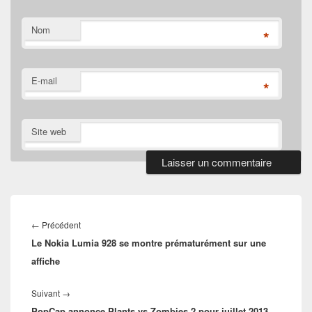
Nom
*
E-mail
*
Site web
Navigation
de
Article
←
Précédent
l’article
Le Nokia Lumia 928 se montre prématurément sur une
précédent :
affiche
Article
Suivant
→
PopCap annonce Plants vs Zombies 2 pour juillet 2013
suivant :