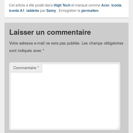
Cet article a été posté dans
High Tech
et marqué comme
Acer
,
iconia
,
iconia A1
,
tablette
par
Samy
. Enregistrer le
permalien
.
Laisser un commentaire
Votre adresse e-mail ne sera pas publiée.
Les champs obligatoires
sont indiqués avec
*
Commentaire
*