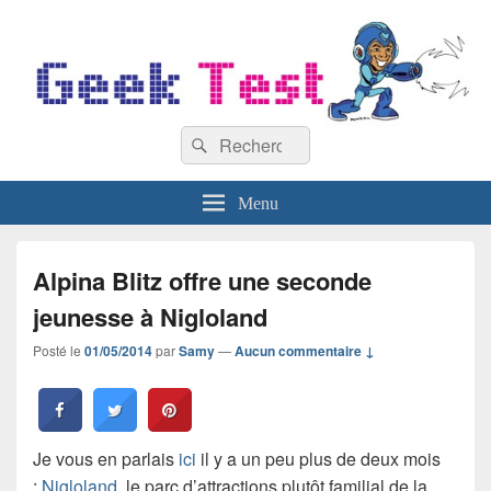
GeekTest
Recherche :
Blog jeux-vidéo et high-tech
Rechercher
Menu
Alpina Blitz offre une seconde
jeunesse à Nigloland
Posté le
01/05/2014
par
Samy
—
Aucun commentaire ↓
Je vous en parlais
ici
il y a un peu plus de deux mois
:
Nigloland
, le parc d’attractions plutôt familial de la