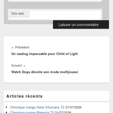
Site web
Navigation
de
Article
←
Précédent
l’article
Un casting impeccable pour Child of Light
précédent :
Article
Suivant
→
Watch Dogs dévoile son mode multijoueur
suivant :
Zone
Articles récents
principale
de
widget
Chronique manga Hotel Inhumans T2
31/07/2026
pour
Chronique manga Meteoria T2
31/07/2026