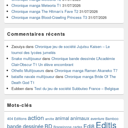
la
Chronique manga Meteoria T1
31/07/2026
barre
Chronique manga The Hitman’s Fave T2
31/07/2026
latérale
Chronique manga Blood-Crawling Princess T3
31/07/2026
Commentaires récents
Zaouiya
dans
Chronique jeu de société Jujutsu Kaisen – Le
tournoi des lycées jumelés
Snake multijoueur
dans
Chronique bande dessinée L’Académie
Clair-Obscur T1 Un élève encombrant
Othello Multijoueurs
dans
Chronique manga Ramen Akaneko T7
bataille navale multijoueur
dans
Chronique manga Bride Of The
Death God T1
Eubben
dans
Test du jeu de société Subbuteo France – Belgique
Mots-clés
action
animaux
animal
404 Editions
aventure
Bamboo
amitie
Editis
BD
Edi8
bande dessinée
Bragelonne
cartes