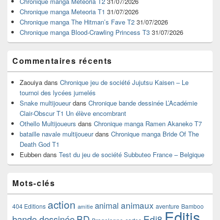
Chronique manga Meteoria T2
31/07/2026
la
Chronique manga Meteoria T1
31/07/2026
barre
Chronique manga The Hitman’s Fave T2
31/07/2026
latérale
Chronique manga Blood-Crawling Princess T3
31/07/2026
Commentaires récents
Zaouiya
dans
Chronique jeu de société Jujutsu Kaisen – Le
tournoi des lycées jumelés
Snake multijoueur
dans
Chronique bande dessinée L’Académie
Clair-Obscur T1 Un élève encombrant
Othello Multijoueurs
dans
Chronique manga Ramen Akaneko T7
bataille navale multijoueur
dans
Chronique manga Bride Of The
Death God T1
Eubben
dans
Test du jeu de société Subbuteo France – Belgique
Mots-clés
action
animaux
animal
404 Editions
aventure
Bamboo
amitie
Editis
BD
Edi8
bande dessinée