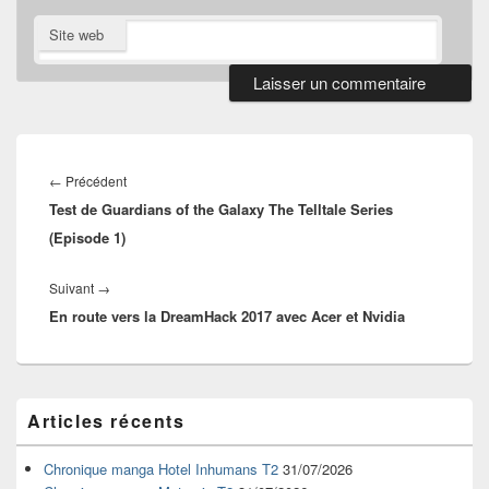
Site web
Navigation
de
Article
←
Précédent
l’article
Test de Guardians of the Galaxy The Telltale Series
précédent :
(Episode 1)
Article
Suivant
→
En route vers la DreamHack 2017 avec Acer et Nvidia
suivant :
Zone
Articles récents
principale
de
widget
Chronique manga Hotel Inhumans T2
31/07/2026
pour