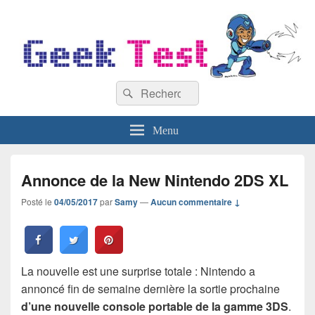
GeekTest
Recherche :
Blog jeux-vidéo et high-tech
Rechercher
Menu
Annonce de la New Nintendo 2DS XL
Posté le
04/05/2017
par
Samy
—
Aucun commentaire ↓
La nouvelle est une surprise totale : Nintendo a
annoncé fin de semaine dernière la sortie prochaine
d’une nouvelle console portable de la gamme 3DS
.