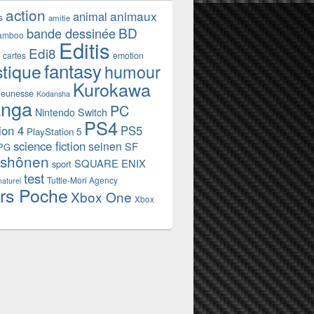
action
animaux
animal
s
amitie
BD
bande dessinée
amboo
Editis
Edi8
emotion
cartes
fantasy
stique
humour
Kurokawa
jeunesse
Kodansha
nga
PC
Nintendo Switch
PS4
ion 4
PS5
PlayStation 5
science fiction
seinen
SF
PG
shônen
SQUARE ENIX
sport
test
Tuttle-Mori Agency
naturel
rs Poche
Xbox One
Xbox