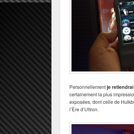
Personnellement
je retiendra
certainement la plus impressi
exposées, dont celle de Hulkbus
l’Ère d’Ultron.