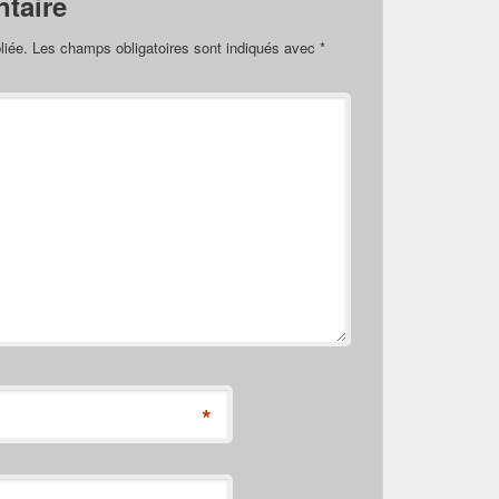
taire
liée.
Les champs obligatoires sont indiqués avec
*
*