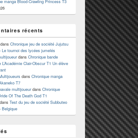
ue manga Blood-Crawling Princess T3
026
taires récents
dans
Chronique jeu de société Jujutsu
 Le tournoi des lycées jumelés
ltijoueur
dans
Chronique bande
e L’Académie Clair-Obscur T1 Un élève
ant
Multijoueurs
dans
Chronique manga
Akaneko T7
 navale multijoueur
dans
Chronique
ride Of The Death God T1
dans
Test du jeu de société Subbuteo
– Belgique
lés