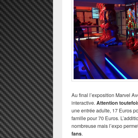
Au final l’exposition Marvel Av
interactive.
Attention toutefoi
une entrée adulte, 17 Euros po
famille pour 70 Euros. L’additi
nombreuse mais l’expo perme
fans
.