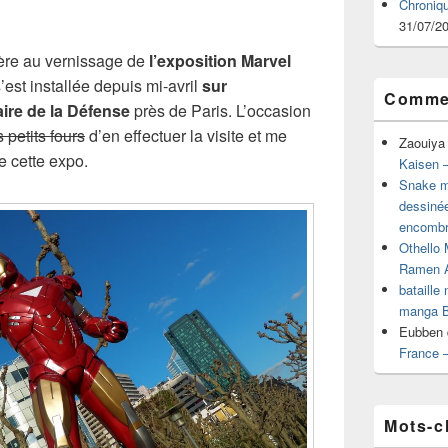
Chroniq
31/07/2
ière au vernissage de
l’exposition Marvel
’est installée depuis mi-avril
sur
Commen
aire de la Défense
près de Paris. L’occasion
petits fours
d’en effectuer la visite et me
Zaouiya
e cette expo.
Kaisen –
Snake mu
dessiné
encombr
Othello 
Ramen 
bataille
manga B
Eubben
France 
Mots-c