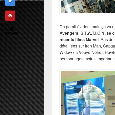
Ça parait évident mais ça va m
0
Avengers: S.T.A.T.I.O.N. se
PARTAGES
récents films Marvel
. Pas de
détaillées sur Iron Man, Capta
Widow (la Veuve Noire), Hawk
personnages moins importants