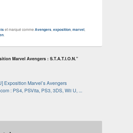
sts
et marqué comme
Avengers
,
exposition
,
marvel
,
en
.
ition Marvel Avengers : S.T.A.T.I.O.N.”
Exposition Marvel’s Avengers
com : PS4, PSVita, PS3, 3DS, Wii U, ...