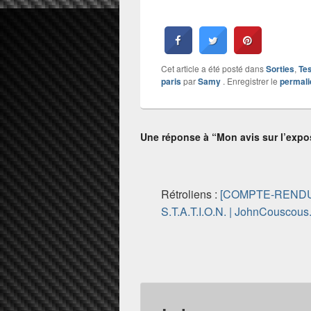
Cet article a été posté dans
Sorties
,
Te
paris
par
Samy
. Enregistrer le
permali
Une réponse à “Mon avis sur l’expos
Rétroliens :
[COMPTE-RENDU] 
S.T.A.T.I.O.N. | JohnCouscous.