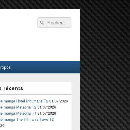
Recherche :
Rechercher
Propos
s récents
ue manga Hotel Inhumans T2
31/07/2026
ue manga Meteoria T2
31/07/2026
ue manga Meteoria T1
31/07/2026
ue manga The Hitman’s Fave T2
026