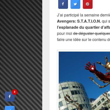
J’ai participé la semaine dern
Avengers: S.T.A.T.I.O.N.
qui s
l’esplanade du quartier d’aff
pour moi
de déguster quelques 
faire une idée sur le contenu d
0