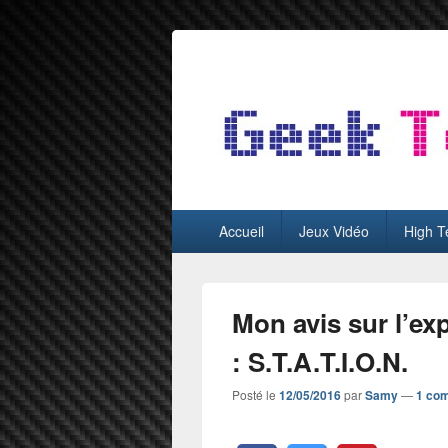
GeekTest
Blog jeux-vidéo et high-tech
Menu
Accueil
Jeux Vidéo
High T
principal
Mon avis sur l’ex
: S.T.A.T.I.O.N.
Posté le
12/05/2016
par
Samy
—
1 co