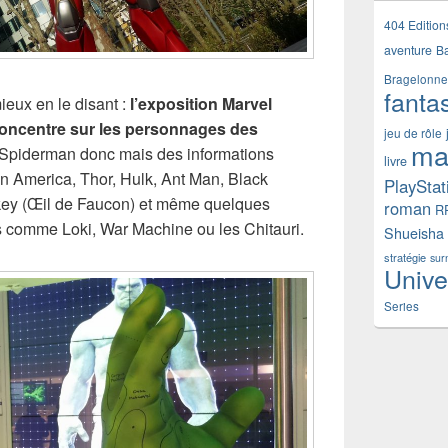
404 Edition
aventure
B
Bragelonne
fanta
ieux en le disant :
l’exposition Marvel
 concentre sur les personnages des
jeu de rôle
ma
 Spiderman donc mais des informations
livre
in America, Thor, Hulk, Ant Man, Black
PlayStat
ey (Œil de Faucon) et même quelques
roman
R
 comme Loki, War Machine ou les Chitauri.
Shueisha
stratégie
sur
Unive
Series