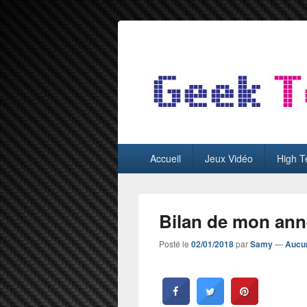
GeekTest
Blog jeux-vidéo et high-tech
Menu
Accueil
Jeux Vidéo
High T
principal
Bilan de mon ann
Posté le
02/01/2018
par
Samy
—
Aucu