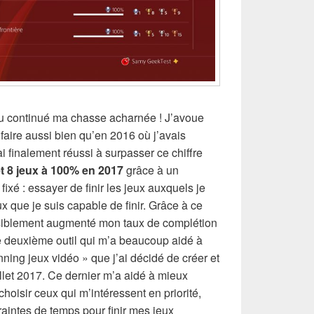
du continué ma chasse acharnée ! J’avoue
faire aussi bien qu’en 2016 où j’avais
i finalement réussi à surpasser ce chiffre
et 8 jeux à 100% en 2017
grâce à un
fixé : essayer de finir les jeux auxquels je
ux que je suis capable de finir. Grâce à ce
ensiblement augmenté mon taux de complétion
e deuxième outil qui m’a beaucoup aidé à
anning jeux vidéo » que j’ai décidé de créer et
illet 2017. Ce dernier m’a aidé à mieux
 choisir ceux qui m’intéressent en priorité,
aintes de temps pour finir mes jeux