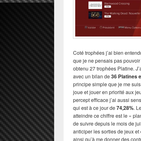
Coté trophées j’ai bien enten
que je ne pensais pas pouvoir 
obtenu 27 trophées Platine. J’a
avec un bilan de
36 Platines 
principe simple que je me suis 
joue et jouer en priorité aux je
percept efficace j’ai aussi s
qui est à ce jour de
74,28%
. L
atteindre ce chiffre est le « pl
de suivre depuis le mois de ju
anticiper les sorties de jeux et
ainsi qu’à me donner des contr