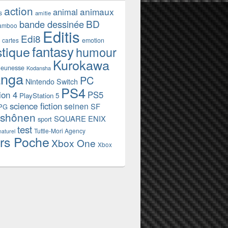
action
animaux
animal
s
amitie
BD
bande dessinée
amboo
Editis
Edi8
emotion
cartes
fantasy
stique
humour
Kurokawa
jeunesse
Kodansha
nga
PC
Nintendo Switch
PS4
ion 4
PS5
PlayStation 5
science fiction
seinen
SF
PG
shônen
SQUARE ENIX
sport
test
Tuttle-Mori Agency
naturel
rs Poche
Xbox One
Xbox