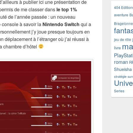
’ailleurs à publier ici une présentation de
404 Edition
permis de me classer dans
le top 1%
aventure
B
té de l’année passée : un nouveau
 console à savoir la
Nintendo Switch
qui a
Bragelonne
fanta
sonnellement j’y joue presque toujours en
n déplacement à l’étranger où j’ai réussi à
jeu de rôle
ma
ma chambre d’hôtel
livre
PlayStat
roman
R
Shueisha
stratégie
sur
Unive
Series