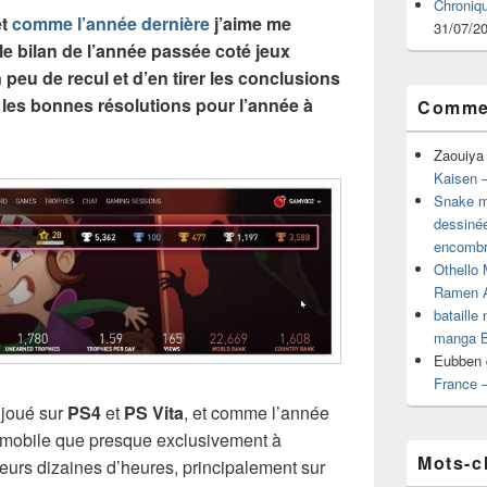
Chroniq
et
comme l’année dernière
j’aime me
31/07/2
e bilan de l’année passée coté jeux
 peu de recul et d’en tirer les conclusions
 les bonnes résolutions pour l’année à
Commen
Zaouiya
Kaisen –
Snake mu
dessiné
encombr
Othello 
Ramen 
bataille
manga B
Eubben
France 
 joué sur
PS4
et
PS Vita
, et comme l’année
t mobile que presque exclusivement à
Mots-c
eurs dizaines d’heures, principalement sur