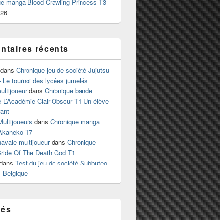
ue manga Blood-Crawling Princess T3
026
taires récents
dans
Chronique jeu de société Jujutsu
 Le tournoi des lycées jumelés
ltijoueur
dans
Chronique bande
e L’Académie Clair-Obscur T1 Un élève
ant
Multijoueurs
dans
Chronique manga
Akaneko T7
 navale multijoueur
dans
Chronique
ride Of The Death God T1
dans
Test du jeu de société Subbuteo
– Belgique
lés