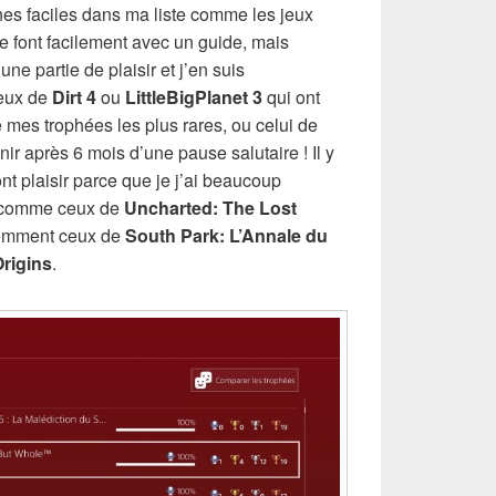
ines faciles dans ma liste comme les jeux
se font facilement avec un guide, mais
une partie de plaisir et j’en suis
ceux de
Dirt 4
ou
LittleBigPlanet 3
qui ont
e mes trophées les plus rares, ou celui de
enir après 6 mois d’une pause salutaire ! Il y
nt plaisir parce que je j’ai beaucoup
n comme ceux de
Uncharted: The Lost
emment ceux de
South Park: L’Annale du
rigins
.