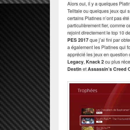
Alors oui, il y a quelques Plat
Telltale ou quelques jeux qui 
certains Platines n’ont pas été 
particulièrement fier, comme 
rejoint directement le top 10 d
PES 2017
que j’ai fini par obt
a également les Platines qui fo
apprécié les jeux en questio
Legacy
,
Knack 2
ou plus réc
Destin
et
Assassin’s Creed O