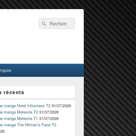
Recherche :
Rechercher
Propos
s récents
ue manga Hotel Inhumans T2
31/07/2026
ue manga Meteoria T2
31/07/2026
ue manga Meteoria T1
31/07/2026
ue manga The Hitman’s Fave T2
026