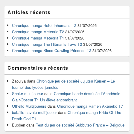
Zone
Articles récents
principale
de
widget
Chronique manga Hotel Inhumans T2
31/07/2026
pour
Chronique manga Meteoria T2
31/07/2026
la
Chronique manga Meteoria T1
31/07/2026
barre
Chronique manga The Hitman’s Fave T2
31/07/2026
latérale
Chronique manga Blood-Crawling Princess T3
31/07/2026
Commentaires récents
Zaouiya
dans
Chronique jeu de société Jujutsu Kaisen – Le
tournoi des lycées jumelés
Snake multijoueur
dans
Chronique bande dessinée L’Académie
Clair-Obscur T1 Un élève encombrant
Othello Multijoueurs
dans
Chronique manga Ramen Akaneko T7
bataille navale multijoueur
dans
Chronique manga Bride Of The
Death God T1
Eubben
dans
Test du jeu de société Subbuteo France – Belgique