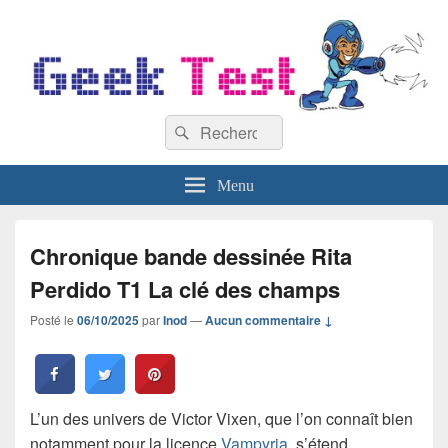
GeekTest
Recherche :
Blog jeux-vidéo et high-tech
Rechercher
Menu
Chronique bande dessinée Rita
Perdido T1 La clé des champs
Posté le
06/10/2025
par
Inod
—
Aucun commentaire ↓
L’un des univers de Victor Vixen, que l’on connaît bien
notamment pour la licence
Vampyria
, s’étend