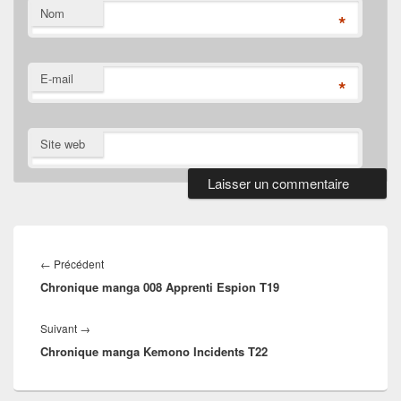
Nom
*
E-mail
*
Site web
Navigation
de
Article
←
Précédent
l’article
Chronique manga 008 Apprenti Espion T19
précédent :
Article
Suivant
→
Chronique manga Kemono Incidents T22
suivant :