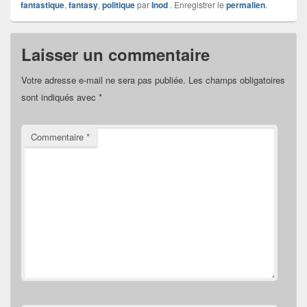
fantastique
,
fantasy
,
politique
par
Inod
. Enregistrer le
permalien
.
Laisser un commentaire
Votre adresse e-mail ne sera pas publiée.
Les champs obligatoires
sont indiqués avec
*
Commentaire
*