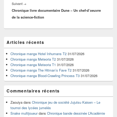
Article
Suivant
→
Chronique livre documentaire Dune – Un chef-d’oeuvre
suivant :
de la science-fiction
Zone
Articles récents
principale
de
widget
Chronique manga Hotel Inhumans T2
31/07/2026
pour
Chronique manga Meteoria T2
31/07/2026
la
Chronique manga Meteoria T1
31/07/2026
barre
Chronique manga The Hitman’s Fave T2
31/07/2026
latérale
Chronique manga Blood-Crawling Princess T3
31/07/2026
Commentaires récents
Zaouiya
dans
Chronique jeu de société Jujutsu Kaisen – Le
tournoi des lycées jumelés
Snake multijoueur
dans
Chronique bande dessinée L’Académie