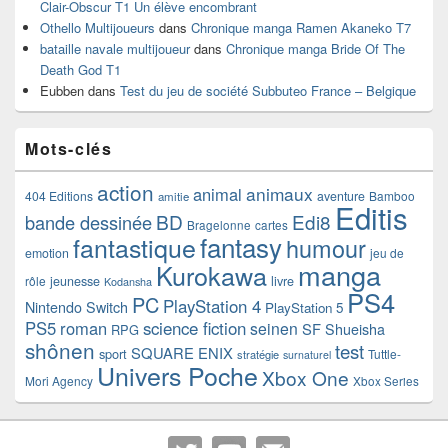
Clair-Obscur T1 Un élève encombrant
Othello Multijoueurs
dans
Chronique manga Ramen Akaneko T7
bataille navale multijoueur
dans
Chronique manga Bride Of The
Death God T1
Eubben
dans
Test du jeu de société Subbuteo France – Belgique
Mots-clés
action
animaux
animal
404 Editions
aventure
Bamboo
amitie
Editis
BD
Edi8
bande dessinée
Bragelonne
cartes
fantasy
fantastique
humour
emotion
jeu de
manga
Kurokawa
rôle
jeunesse
livre
Kodansha
PS4
PC
PlayStation 4
Nintendo Switch
PlayStation 5
PS5
roman
science fiction
seinen
SF
Shueisha
RPG
shônen
test
SQUARE ENIX
sport
Tuttle-
stratégie
surnaturel
Univers Poche
Xbox One
Mori Agency
Xbox Series