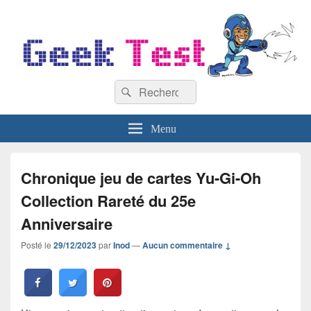
GeekTest
Recherche :
Blog jeux-vidéo et high-tech
Rechercher
Menu
Chronique jeu de cartes Yu-Gi-Oh
Collection Rareté du 25e
Anniversaire
Posté le
29/12/2023
par
Inod
—
Aucun commentaire ↓