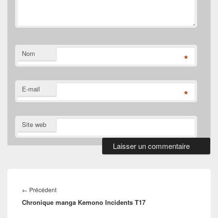
Nom
*
E-mail
*
Site web
Navigation
de
Article
←
Précédent
l’article
Chronique manga Kemono Incidents T17
précédent :