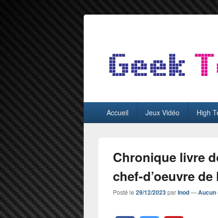
GeekTest
Blog jeux-vidéo et high-tech
Menu
Accueil
Jeux Vidéo
High T
principal
Chronique livre 
chef-d’oeuvre de l
Posté le
29/12/2023
par
Inod
—
Aucun 