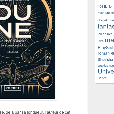
404 Edition
aventure
B
Bragelonne
fanta
jeu de rôle
ma
livre
PlayStat
roman
R
Shueisha
stratégie
sur
Unive
Series
e, déjà par sa longueur, l’auteur de cet