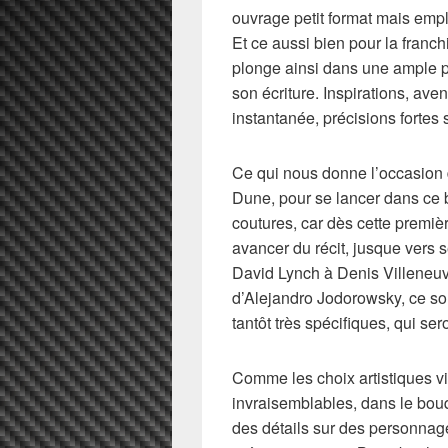
ouvrage petit format mais empli 
Et ce aussi bien pour la franch
plonge ainsi dans une ample pr
son écriture. Inspirations, ave
instantanée, précisions fortes 
Ce qui nous donne l’occasion d
Dune, pour se lancer dans ce 
coutures, car dès cette premiè
avancer du récit, jusque vers
David Lynch à Denis Villeneuve
d’Alejandro Jodorowsky, ce son
tantôt très spécifiques, qui se
Comme les choix artistiques v
invraisemblables, dans le bouq
des détails sur des personnag