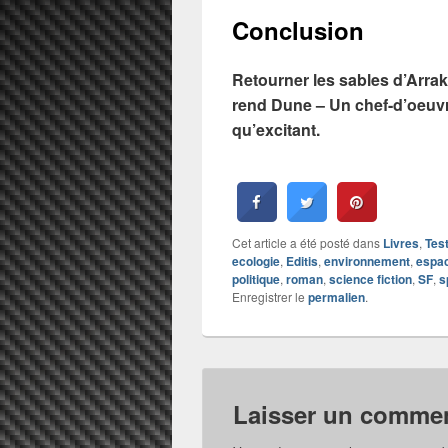
Conclusion
Retourner les sables d’Arraki
rend Dune – Un chef-d’oeuvre
qu’excitant.
Cet article a été posté dans
Livres
,
Tes
ecologie
,
Editis
,
environnement
,
espa
politique
,
roman
,
science fiction
,
SF
,
s
Enregistrer le
permalien
.
Laisser un commen