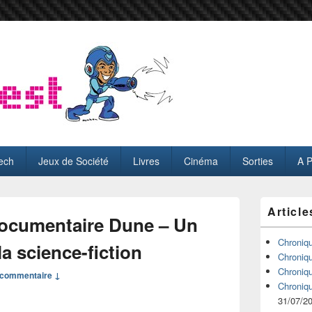
ech
Jeux de Société
Livres
Cinéma
Sorties
A 
Zone
Article
principale
documentaire Dune – Un
de
widget
Chroniq
a science-fiction
pour
Chroniq
la
Chroniq
commentaire ↓
barre
Chroniq
latérale
31/07/2