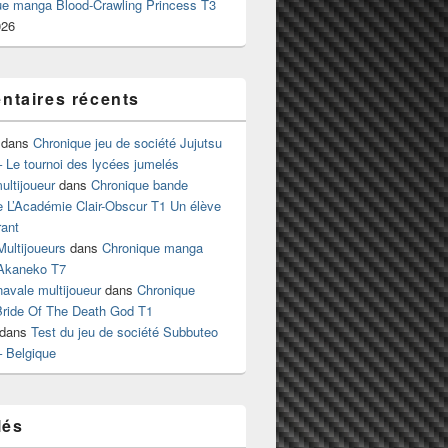
ue manga Blood-Crawling Princess T3
026
taires récents
dans
Chronique jeu de société Jujutsu
 Le tournoi des lycées jumelés
ltijoueur
dans
Chronique bande
e L’Académie Clair-Obscur T1 Un élève
ant
Multijoueurs
dans
Chronique manga
Akaneko T7
 navale multijoueur
dans
Chronique
ride Of The Death God T1
dans
Test du jeu de société Subbuteo
– Belgique
lés