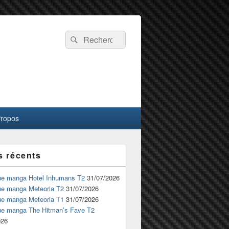
Recherche :
Rechercher
Propos
s récents
ue manga Hotel Inhumans T2
31/07/2026
ue manga Meteoria T2
31/07/2026
ue manga Meteoria T1
31/07/2026
ue manga The Hitman’s Fave T2
026