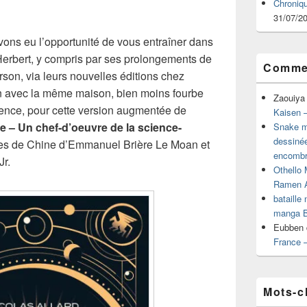
Chroniq
31/07/2
ons eu l’opportunité de vous entraîner dans
erbert, y compris par ses prolongements de
Commen
rson, via leurs nouvelles éditions chez
in avec la même maison, bien moins fourbe
Zaouiya
cence, pour cette version augmentée de
Kaisen –
 – Un chef-d’oeuvre de la science-
Snake mu
dessiné
res de Chine d’Emmanuel Brière Le Moan et
encombr
Jr.
Othello 
Ramen 
bataille
manga B
Eubben
France 
Mots-c