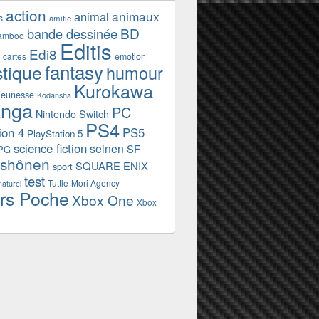
action
animaux
animal
s
amitie
BD
bande dessinée
amboo
Editis
Edi8
emotion
cartes
fantasy
stique
humour
Kurokawa
jeunesse
Kodansha
nga
PC
Nintendo Switch
PS4
ion 4
PS5
PlayStation 5
science fiction
seinen
SF
PG
shônen
SQUARE ENIX
sport
test
Tuttle-Mori Agency
naturel
rs Poche
Xbox One
Xbox