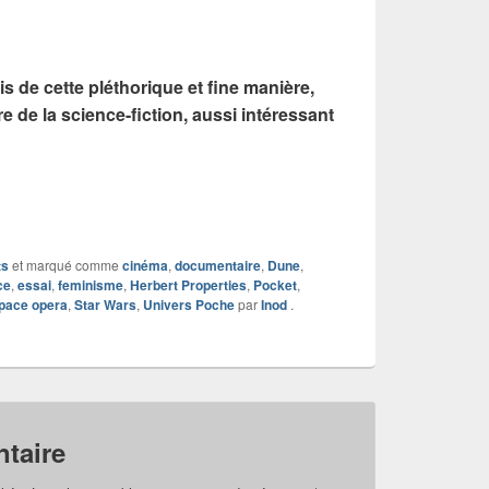
s de cette pléthorique et fine manière,
 de la science-fiction, aussi intéressant
ts
et marqué comme
cinéma
,
documentaire
,
Dune
,
ce
,
essai
,
feminisme
,
Herbert Properties
,
Pocket
,
pace opera
,
Star Wars
,
Univers Poche
par
Inod
.
taire