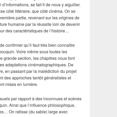
d’informations, se fait fi de nous y aiguiller.
ise côté littéraire, que côté cinéma. On se
emière partie, revenant sur les origines de
nture humaine par la réussite loin de devenir
sur des caractéristiques de l’histoire…
e confirmer qu’il faut très bien connaître
bouquin. Voire même sous toutes les
re grande section, les chapitres nous font
 ses adaptations cinématographiques. De
, en passant par la malédiction du projet
t des approches tantôt généralistes et
ront mises en lumière.
isuels par rapport à des inconnues et scènes
uin. Ainsi que l’influence philosophique,
es… On ratisse (du sable) large avec