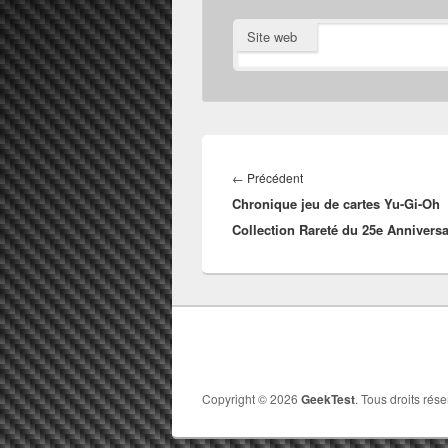
Site web
Navigation
de
Article
←
Précédent
l’article
Chronique jeu de cartes Yu-Gi-Oh
précédent :
Collection Rareté du 25e Anniversa
Copyright © 2026
GeekTest
. Tous droits rése