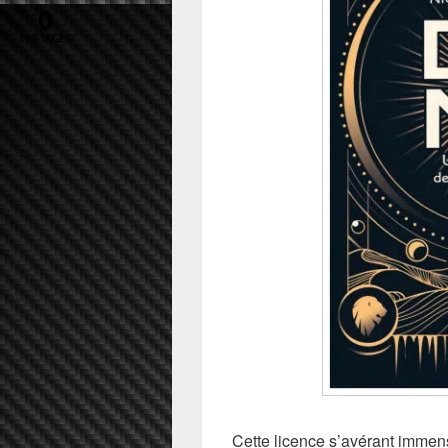
0
PARTAGES
Cette licence s’avérant immens