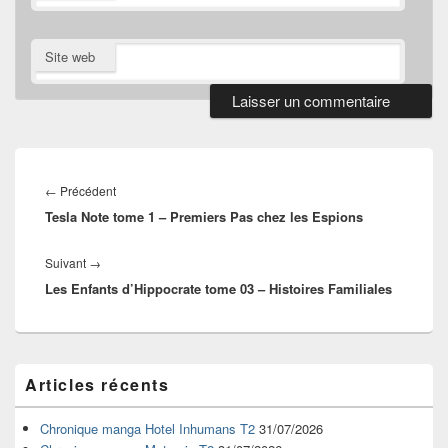
Site web
Navigation
de
Article
←
Précédent
l’article
Tesla Note tome 1 – Premiers Pas chez les Espions
précédent :
Article
Suivant
→
Les Enfants d’Hippocrate tome 03 – Histoires Familiales
suivant :
Zone
Articles récents
principale
de
widget
Chronique manga Hotel Inhumans T2
31/07/2026
pour