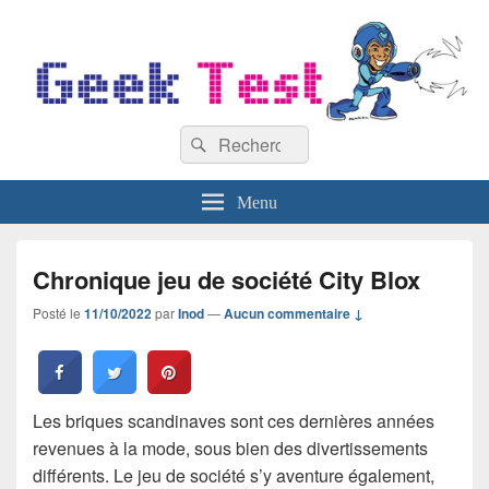
GeekTest
Recherche :
Blog jeux-vidéo et high-tech
Rechercher
Menu
Chronique jeu de société City Blox
Posté le
11/10/2022
par
Inod
—
Aucun commentaire ↓
Les briques scandinaves sont ces dernières années
revenues à la mode, sous bien des divertissements
différents. Le jeu de société s’y aventure également,