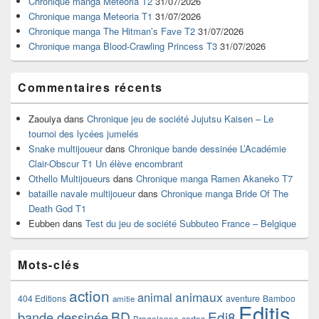
Chronique manga Meteoria T2
31/07/2026
la
Chronique manga Meteoria T1
31/07/2026
barre
Chronique manga The Hitman’s Fave T2
31/07/2026
latérale
Chronique manga Blood-Crawling Princess T3
31/07/2026
Commentaires récents
Zaouiya
dans
Chronique jeu de société Jujutsu Kaisen – Le
tournoi des lycées jumelés
Snake multijoueur
dans
Chronique bande dessinée L’Académie
Clair-Obscur T1 Un élève encombrant
Othello Multijoueurs
dans
Chronique manga Ramen Akaneko T7
bataille navale multijoueur
dans
Chronique manga Bride Of The
Death God T1
Eubben
dans
Test du jeu de société Subbuteo France – Belgique
Mots-clés
action
animaux
animal
404 Editions
aventure
Bamboo
amitie
Editis
BD
Edi8
bande dessinée