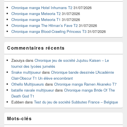
de
widget
Chronique manga Hotel Inhumans T2
31/07/2026
pour
Chronique manga Meteoria T2
31/07/2026
la
Chronique manga Meteoria T1
31/07/2026
barre
Chronique manga The Hitman’s Fave T2
31/07/2026
latérale
Chronique manga Blood-Crawling Princess T3
31/07/2026
Commentaires récents
Zaouiya
dans
Chronique jeu de société Jujutsu Kaisen – Le
tournoi des lycées jumelés
Snake multijoueur
dans
Chronique bande dessinée L’Académie
Clair-Obscur T1 Un élève encombrant
Othello Multijoueurs
dans
Chronique manga Ramen Akaneko T7
bataille navale multijoueur
dans
Chronique manga Bride Of The
Death God T1
Eubben
dans
Test du jeu de société Subbuteo France – Belgique
Mots-clés