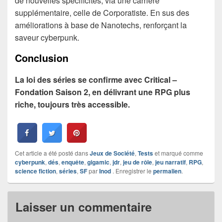
de nouvelles spécificités, via une carrière
supplémentaire, celle de Corporatiste. En sus des
améliorations à base de Nanotechs, renforçant la
saveur cyberpunk.
Conclusion
La loi des séries se confirme avec Critical –
Fondation Saison 2, en délivrant une RPG plus
riche, toujours très accessible.
Cet article a été posté dans
Jeux de Société
,
Tests
et marqué comme
cyberpunk
,
dés
,
enquête
,
gigamic
,
jdr
,
jeu de rôle
,
jeu narratif
,
RPG
,
science fiction
,
séries
,
SF
par
Inod
. Enregistrer le
permalien
.
Laisser un commentaire