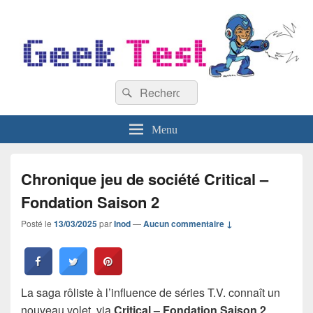
GeekTest
Recherche :
Blog jeux-vidéo et high-tech
Rechercher
Menu
Chronique jeu de société Critical –
Fondation Saison 2
Posté le
13/03/2025
par
Inod
—
Aucun commentaire ↓
La saga rôliste à l’influence de séries T.V. connaît un
nouveau volet, via
Critical – Fondation Saison 2
.