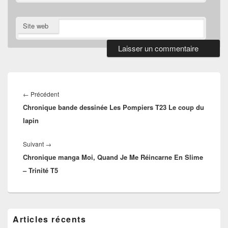
Site web
Navigation
de
Article
←
Précédent
l’article
Chronique bande dessinée Les Pompiers T23 Le coup du
précédent :
lapin
Article
Suivant
→
Chronique manga Moi, Quand Je Me Réincarne En Slime
suivant :
– Trinité T5
Zone
Articles récents
principale