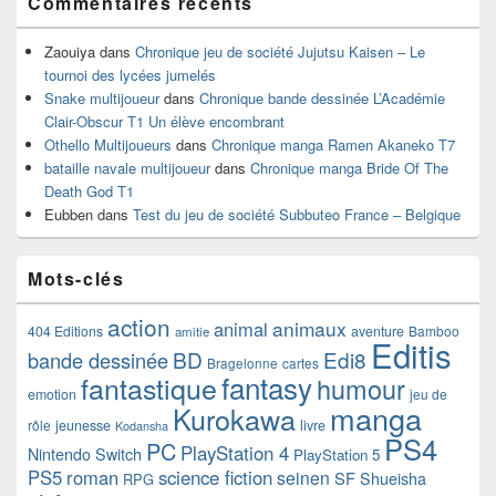
Commentaires récents
Zaouiya
dans
Chronique jeu de société Jujutsu Kaisen – Le
tournoi des lycées jumelés
Snake multijoueur
dans
Chronique bande dessinée L’Académie
Clair-Obscur T1 Un élève encombrant
Othello Multijoueurs
dans
Chronique manga Ramen Akaneko T7
bataille navale multijoueur
dans
Chronique manga Bride Of The
Death God T1
Eubben
dans
Test du jeu de société Subbuteo France – Belgique
Mots-clés
action
animaux
animal
404 Editions
aventure
Bamboo
amitie
Editis
BD
Edi8
bande dessinée
Bragelonne
cartes
fantasy
fantastique
humour
emotion
jeu de
manga
Kurokawa
rôle
jeunesse
livre
Kodansha
PS4
PC
PlayStation 4
Nintendo Switch
PlayStation 5
PS5
roman
science fiction
seinen
SF
Shueisha
RPG