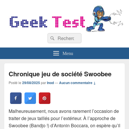
GeekTest
Recherche :
Blog jeux-vidéo et high-tech
Rechercher
Menu
Chronique jeu de société Swoobee
Posté le
29/08/2025
par
Inod
—
Aucun commentaire ↓
Malheureusement, nous avons rarement l’occasion de
traiter de jeux taillés pour l’extérieur. À l’approche de
Swoobee (Bandjo !) d’Antonin Boccara, on espère qu’il