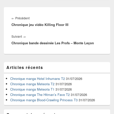
Navigation
de
Article
←
Précédent
l’article
Chronique jeu vidéo Killing Floor III
précédent :
Article
Suivant
→
Chronique bande dessinée Les Profs – Monte Leçon
suivant :
Zone
Articles récents
principale
de
widget
Chronique manga Hotel Inhumans T2
31/07/2026
pour
Chronique manga Meteoria T2
31/07/2026
la
Chronique manga Meteoria T1
31/07/2026
barre
Chronique manga The Hitman’s Fave T2
31/07/2026
latérale
Chronique manga Blood-Crawling Princess T3
31/07/2026