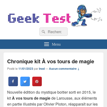
GeekTest
Recherche :
Blog jeux-vidéo et high-tech
Rechercher
Menu
Chronique kit À vos tours de magie
Posté le
11/01/2023
par
Inod
—
Aucun commentaire ↓
Nouvelle édition du mystique boitier sorti en 2015, le
kit
À vos tours de magie
de Larousse, aux éléments
en partie illustrés par Olivier Ploton, réapparaît sur les