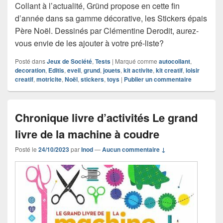
Collant à l’actualité, Gründ propose en cette fin
d’année dans sa gamme décorative, les Stickers épais
Père Noël. Dessinés par Clémentine Derodit, aurez-
vous envie de les ajouter à votre pré-liste?
Posté dans
Jeux de Société
,
Tests
|
Marqué comme
autocollant
,
decoration
,
Editis
,
eveil
,
grund
,
jouets
,
kit activite
,
kit creatif
,
loisir
creatif
,
motricite
,
Noël
,
stickers
,
toys
|
Publier un commentaire
Chronique livre d’activités Le grand
livre de la machine à coudre
Posté le
24/10/2023
par
Inod
—
Aucun commentaire ↓