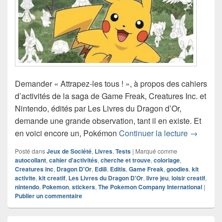
Demander « Attrapez-les tous ! », à propos des cahiers
d’activités de la saga de Game Freak, Creatures Inc. et
Nintendo, édités par Les Livres du Dragon d’Or,
demande une grande observation, tant il en existe. Et
Chroniqu
en voici encore un, Pokémon
Continuer la lecture
→
Posté dans
Jeux de Société
,
Livres
,
Tests
|
Marqué comme
autocollant
,
cahier d'activités
,
cherche et trouve
,
coloriage
,
Creatures inc
,
Dragon D'Or
,
Edi8
,
Editis
,
Game Freak
,
goodies
,
kit
activite
,
kit creatif
,
Les Livres du Dragon D'Or
,
livre jeu
,
loisir creatif
,
nintendo
,
Pokemon
,
stickers
,
The Pokemon Company International
|
Publier un commentaire