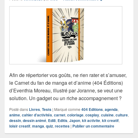
Afin de répertorier vos goûts, ne rien rater et s’amuser,
le Carnet du fan de manga et d’anime (404 Éditions)
d’Eventhia Moreau, illustré par Joranne, se veut une
solution. Un gadget ou un riche accompagnement ?
Posté dans
Livres
,
Tests
|
Marqué comme
404 Editions
,
agenda
,
anime
,
cahier d'activités
,
carnet
,
coloriage
,
cosplay
,
cuisine
,
culture
,
dessin
,
dessin animé
,
Edi8
,
Editis
,
Japon
,
kit activite
,
kit creatif
,
loisir creatif
,
manga
,
quiz
,
recettes
|
Publier un commentaire