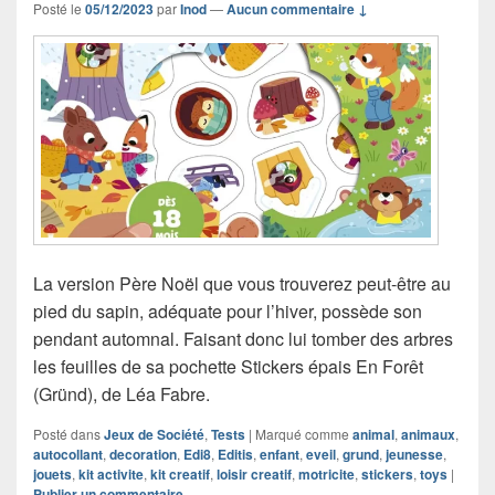
Posté le
05/12/2023
par
Inod
—
Aucun commentaire ↓
La version Père Noël que vous trouverez peut-être au
pied du sapin, adéquate pour l’hiver, possède son
pendant automnal. Faisant donc lui tomber des arbres
les feuilles de sa pochette Stickers épais En Forêt
(Gründ), de Léa Fabre.
Posté dans
Jeux de Société
,
Tests
|
Marqué comme
animal
,
animaux
,
autocollant
,
decoration
,
Edi8
,
Editis
,
enfant
,
eveil
,
grund
,
jeunesse
,
jouets
,
kit activite
,
kit creatif
,
loisir creatif
,
motricite
,
stickers
,
toys
|
Publier un commentaire