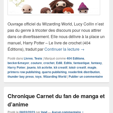
Ouvrage officiel du Wizarding World, Lucy Collin n’est
pas du genre à tricoter des discours pour nous attirer
dans ce divertissement. Elle nous délivre à la place un
manuel, Harry Potter – Le livre de crochet (404
Chronique Harry Po
Éditions), traduit par
Continuer la lecture
→
Posté dans
Livres
,
Tests
|
Marqué comme
404 Editions
,
becker&mayer
,
couture
,
crochet
,
Edi8
,
Editis
,
fantastique
,
fantasy
,
Harry Potter
,
jouets
,
kit activite
,
kit creatif
,
loisir creatif
,
magie
,
printers row publishing
,
quarto publishing
,
readerlink distribution
,
thunder bay press
,
toys
,
Wizarding World
|
Publier un commentaire
Chronique Carnet du fan de manga et
d’anime
Posté le
08/03/2023
par
Inod
—
Aucun commentaire ↓