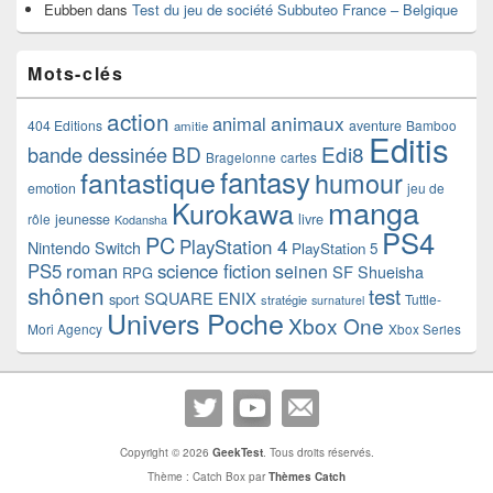
Eubben
dans
Test du jeu de société Subbuteo France – Belgique
Mots-clés
action
animaux
animal
404 Editions
aventure
Bamboo
amitie
Editis
BD
Edi8
bande dessinée
Bragelonne
cartes
fantasy
fantastique
humour
emotion
jeu de
manga
Kurokawa
rôle
jeunesse
livre
Kodansha
PS4
PC
PlayStation 4
Nintendo Switch
PlayStation 5
PS5
roman
science fiction
seinen
SF
Shueisha
RPG
shônen
test
SQUARE ENIX
sport
Tuttle-
stratégie
surnaturel
Univers Poche
Xbox One
Mori Agency
Xbox Series
Copyright © 2026
GeekTest
. Tous droits réservés.
Thème : Catch Box par
Thèmes Catch