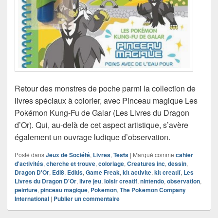
Retour des monstres de poche parmi la collection de
livres spéciaux à colorier, avec Pinceau magique Les
Pokémon Kung-Fu de Galar (Les Livres du Dragon
d’Or). Qui, au-delà de cet aspect artistique, s’avère
également un ouvrage ludique d’observation.
Posté dans
Jeux de Société
,
Livres
,
Tests
|
Marqué comme
cahier
d'activités
,
cherche et trouve
,
coloriage
,
Creatures inc
,
dessin
,
Dragon D'Or
,
Edi8
,
Editis
,
Game Freak
,
kit activite
,
kit creatif
,
Les
Livres du Dragon D'Or
,
livre jeu
,
loisir creatif
,
nintendo
,
observation
,
peinture
,
pinceau magique
,
Pokemon
,
The Pokemon Company
International
|
Publier un commentaire