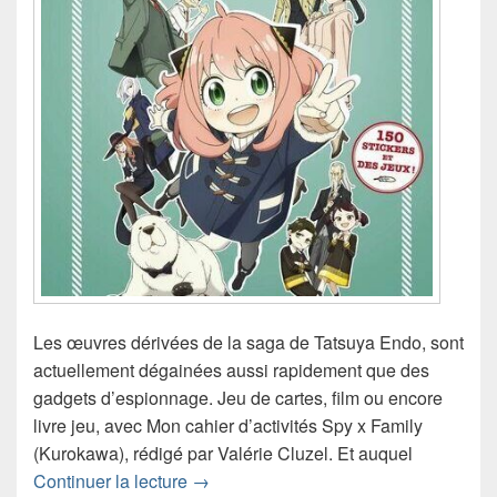
Les œuvres dérivées de la saga de Tatsuya Endo, sont
actuellement dégainées aussi rapidement que des
gadgets d’espionnage. Jeu de cartes, film ou encore
livre jeu, avec Mon cahier d’activités Spy x Family
(Kurokawa), rédigé par Valérie Cluzel. Et auquel
Chronique livre jeu Mon cahier d’activi
Continuer la lecture
→