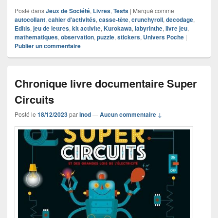
Posté dans
Jeux de Société
,
Livres
,
Tests
|
Marqué comme
autocollant
,
cahier d'activités
,
casse-tête
,
crunchyroll
,
decodage
,
Editis
,
jeu de lettres
,
kit activite
,
Kurokawa
,
labyrinthe
,
livre jeu
,
mathematiques
,
observation
,
puzzle
,
stickers
,
Univers Poche
|
Publier un commentaire
Chronique livre documentaire Super
Circuits
Posté le
18/12/2023
par
Inod
—
Aucun commentaire ↓