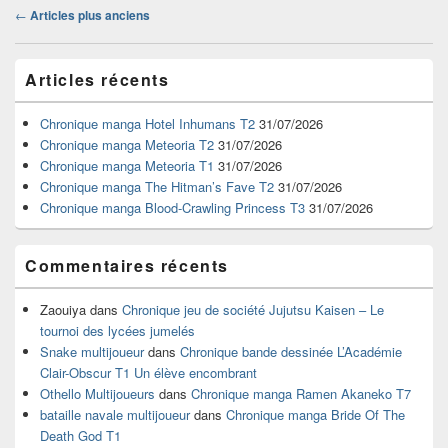
Navigation
←
Articles plus anciens
dans
les
Zone
articles
Articles récents
principale
de
widget
Chronique manga Hotel Inhumans T2
31/07/2026
pour
Chronique manga Meteoria T2
31/07/2026
la
Chronique manga Meteoria T1
31/07/2026
barre
Chronique manga The Hitman’s Fave T2
31/07/2026
latérale
Chronique manga Blood-Crawling Princess T3
31/07/2026
Commentaires récents
Zaouiya
dans
Chronique jeu de société Jujutsu Kaisen – Le
tournoi des lycées jumelés
Snake multijoueur
dans
Chronique bande dessinée L’Académie
Clair-Obscur T1 Un élève encombrant
Othello Multijoueurs
dans
Chronique manga Ramen Akaneko T7
bataille navale multijoueur
dans
Chronique manga Bride Of The
Death God T1