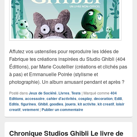
Affutez vos ustensiles pour reproduire les idées de
Fabrique tes créations inspirées du Studio Ghibli (404
Éditions), par Marie Coutellier (créations et clichés pas
à pas) et Emmanuelle Poirée (stylisme et
photographie). Un album amusant pendant et après ?
Posté dans
Jeux de Société
,
Livres
,
Tests
|
Marqué comme
404
Editions
,
accessoire
,
cahier d'activités
,
cosplay
,
decoration
,
Edi8
,
Editis
,
figurines
,
Ghibli
,
goodies
,
jouets
,
kit activite
,
kit creatif
,
loisir
creatif
,
vetement
|
Publier un commentaire
Chronique Studios Ghibli Le livre de