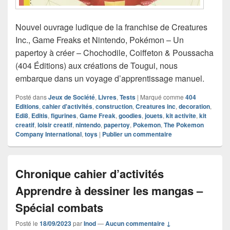
Nouvel ouvrage ludique de la franchise de Creatures
Inc., Game Freaks et Nintendo, Pokémon – Un
papertoy à créer – Chochodile, Coiffeton & Poussacha
(404 Éditions) aux créations de Tougui, nous
embarque dans un voyage d’apprentissage manuel.
Posté dans
Jeux de Société
,
Livres
,
Tests
|
Marqué comme
404
Editions
,
cahier d'activités
,
construction
,
Creatures inc
,
decoration
,
Edi8
,
Editis
,
figurines
,
Game Freak
,
goodies
,
jouets
,
kit activite
,
kit
creatif
,
loisir creatif
,
nintendo
,
papertoy
,
Pokemon
,
The Pokemon
Company International
,
toys
|
Publier un commentaire
Chronique cahier d’activités
Apprendre à dessiner les mangas –
Spécial combats
Posté le
18/09/2023
par
Inod
—
Aucun commentaire ↓