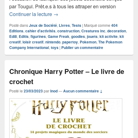
par Tougui. Prêt.e.s à tous les attraper en version
Chronique cahier d’activités Pokémon 
Continuer la lecture
→
Posté dans
Jeux de Société
,
Livres
,
Tests
|
Marqué comme
404
Editions
,
cahier d'activités
,
construction
,
Creatures inc
,
decoration
,
Edi8
,
Editis
,
figurines
,
Game Freak
,
goodies
,
jouets
,
kit activite
,
kit
creatif
,
loisir creatif
,
nintendo
,
papertoy
,
Pokemon
,
The Pokemon
Company International
,
toys
|
Publier un commentaire
Chronique Harry Potter – Le livre de
crochet
Posté le
23/03/2023
par
Inod
—
Aucun commentaire ↓