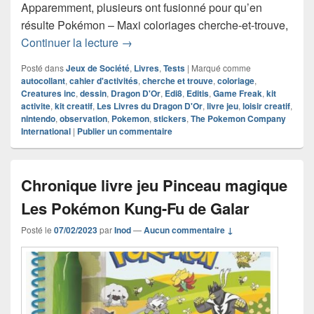
Apparemment, plusieurs ont fusionné pour qu’en
résulte Pokémon – Maxi coloriages cherche-et-trouve,
Chronique cahier Pokémon – Maxi color
Continuer la lecture
→
Posté dans
Jeux de Société
,
Livres
,
Tests
|
Marqué comme
autocollant
,
cahier d'activités
,
cherche et trouve
,
coloriage
,
Creatures inc
,
dessin
,
Dragon D'Or
,
Edi8
,
Editis
,
Game Freak
,
kit
activite
,
kit creatif
,
Les Livres du Dragon D'Or
,
livre jeu
,
loisir creatif
,
nintendo
,
observation
,
Pokemon
,
stickers
,
The Pokemon Company
International
|
Publier un commentaire
Chronique livre jeu Pinceau magique
Les Pokémon Kung-Fu de Galar
Posté le
07/02/2023
par
Inod
—
Aucun commentaire ↓