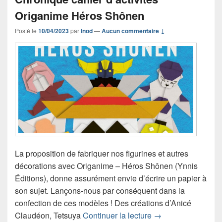
Origanime Héros Shônen
Posté le
10/04/2023
par
Inod
—
Aucun commentaire ↓
La proposition de fabriquer nos figurines et autres
décorations avec Origanime – Héros Shônen (Ynnis
Éditions), donne assurément envie d’écrire un papier à
son sujet. Lançons-nous par conséquent dans la
confection de ces modèles ! Des créations d’Anicé
Chronique cahier d
Claudéon, Tetsuya
Continuer la lecture
→