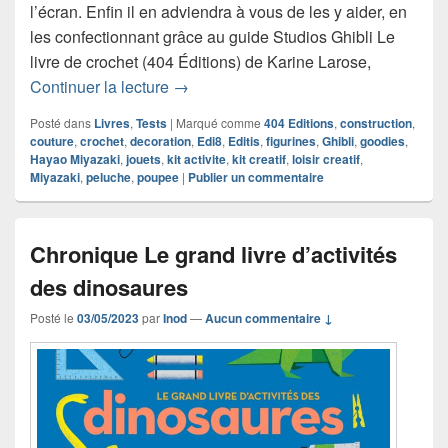
l’écran. Enfin il en adviendra à vous de les y aider, en
les confectionnant grâce au guide Studios Ghibli Le
livre de crochet (404 Éditions) de Karine Larose,
Chronique Studios Ghibli Le livre de c
Continuer la lecture
→
Posté dans
Livres
,
Tests
|
Marqué comme
404 Editions
,
construction
,
couture
,
crochet
,
decoration
,
Edi8
,
Editis
,
figurines
,
Ghibli
,
goodies
,
Hayao Miyazaki
,
jouets
,
kit activite
,
kit creatif
,
loisir creatif
,
Miyazaki
,
peluche
,
poupee
|
Publier un commentaire
Chronique Le grand livre d’activités
des dinosaures
Posté le
03/05/2023
par
Inod
—
Aucun commentaire ↓