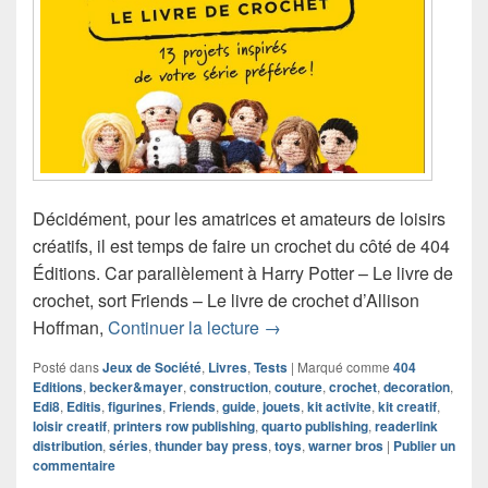
Décidément, pour les amatrices et amateurs de loisirs
créatifs, il est temps de faire un crochet du côté de 404
Éditions. Car parallèlement à Harry Potter – Le livre de
crochet, sort Friends – Le livre de crochet d’Allison
Chronique Friends – Le livre
Hoffman,
Continuer la lecture
→
Posté dans
Jeux de Société
,
Livres
,
Tests
|
Marqué comme
404
Editions
,
becker&mayer
,
construction
,
couture
,
crochet
,
decoration
,
Edi8
,
Editis
,
figurines
,
Friends
,
guide
,
jouets
,
kit activite
,
kit creatif
,
loisir creatif
,
printers row publishing
,
quarto publishing
,
readerlink
distribution
,
séries
,
thunder bay press
,
toys
,
warner bros
|
Publier un
commentaire