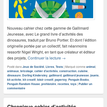
Nouveau cahier chez cette gamme de Gallimard
Jeunesse, avec Le grand livre d’activités des
dinosaures, traduit par Bruno Portier. Et dont l’édition
originelle portée par un collectif, fait néanmoins
ressortir Nigel Wright, en tant que créateur et éditeur
Chronique Le grand livre d
des projets,
Continuer la lecture
→
Posté dans
Jeux de Société
,
Livres
,
Tests
|
Marqué comme
animal
,
animaux
,
bricolage
,
cahier d'activités
,
construction
,
cuisine
,
dinosaure
,
Dorling Kindersley
,
gallimard
,
gallimard jeunesse
,
jouets
,
kit activite
,
kit creatif
,
loisir creatif
,
papertoy
,
Penguin Books
,
Penguin Random House
,
prehistoire
,
recettes
,
toys
|
Publier un
commentaire
Chronique cahier d’activités