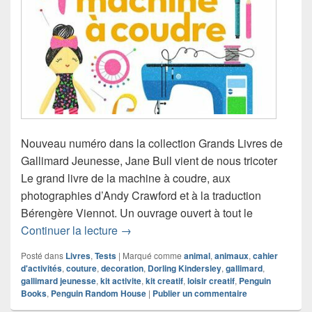
Nouveau numéro dans la collection Grands Livres de
Gallimard Jeunesse, Jane Bull vient de nous tricoter
Le grand livre de la machine à coudre, aux
photographies d’Andy Crawford et à la traduction
Bérengère Viennot. Un ouvrage ouvert à tout le
Chronique livre d’activités Le grand li
Continuer la lecture
→
Posté dans
Livres
,
Tests
|
Marqué comme
animal
,
animaux
,
cahier
d'activités
,
couture
,
decoration
,
Dorling Kindersley
,
gallimard
,
gallimard jeunesse
,
kit activite
,
kit creatif
,
loisir creatif
,
Penguin
Books
,
Penguin Random House
|
Publier un commentaire