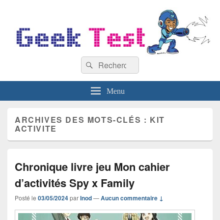
GeekTest
Recherche :
Blog jeux-vidéo et high-tech
Rechercher
Menu
ARCHIVES DES MOTS-CLÉS :
KIT
ACTIVITE
Chronique livre jeu Mon cahier
d’activités Spy x Family
Posté le
03/05/2024
par
Inod
—
Aucun commentaire ↓