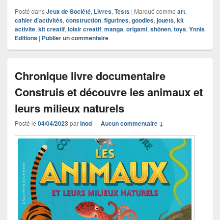
Posté dans
Jeux de Société
,
Livres
,
Tests
|
Marqué comme
art
,
cahier d'activités
,
construction
,
figurines
,
goodies
,
jouets
,
kit
activite
,
kit creatif
,
loisir creatif
,
manga
,
origami
,
shônen
,
toys
,
Ynnis
Editions
|
Publier un commentaire
Chronique livre documentaire
Construis et découvre les animaux et
leurs milieux naturels
Posté le
04/04/2023
par
Inod
—
Aucun commentaire ↓