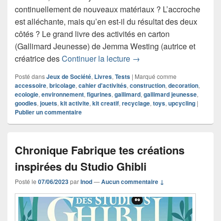
continuellement de nouveaux matériaux ? L’accroche
est alléchante, mais qu’en est-il du résultat des deux
côtés ? Le grand livre des activités en carton
(Gallimard Jeunesse) de Jemma Westing (autrice et
Chronique Le grand livre 
créatrice des
Continuer la lecture
→
Posté dans
Jeux de Société
,
Livres
,
Tests
|
Marqué comme
accessoire
,
bricolage
,
cahier d'activités
,
construction
,
decoration
,
ecologie
,
environnement
,
figurines
,
gallimard
,
gallimard jeunesse
,
goodies
,
jouets
,
kit activite
,
kit creatif
,
recyclage
,
toys
,
upcycling
|
Publier un commentaire
Chronique Fabrique tes créations
inspirées du Studio Ghibli
Posté le
07/06/2023
par
Inod
—
Aucun commentaire ↓