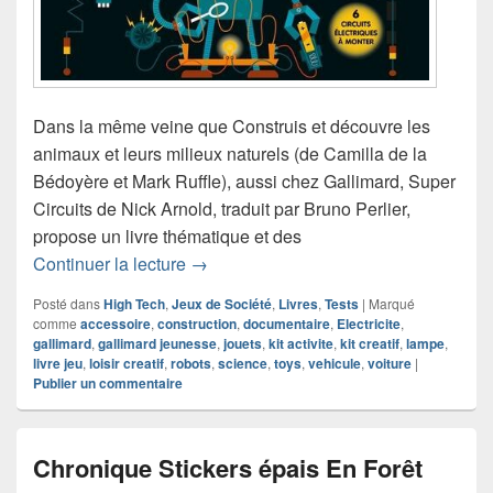
Dans la même veine que Construis et découvre les
animaux et leurs milieux naturels (de Camilla de la
Bédoyère et Mark Ruffle), aussi chez Gallimard, Super
Circuits de Nick Arnold, traduit par Bruno Perlier,
propose un livre thématique et des
Chronique livre documentaire Super Ci
Continuer la lecture
→
Posté dans
High Tech
,
Jeux de Société
,
Livres
,
Tests
|
Marqué
comme
accessoire
,
construction
,
documentaire
,
Electricite
,
gallimard
,
gallimard jeunesse
,
jouets
,
kit activite
,
kit creatif
,
lampe
,
livre jeu
,
loisir creatif
,
robots
,
science
,
toys
,
vehicule
,
voiture
|
Publier un commentaire
Chronique Stickers épais En Forêt