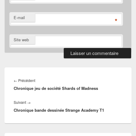
E-mail
*
Site web
Navigation
de
Article
←
Précédent
l’article
Chronique jeu de société Shards of Madness
précédent :
Article
Suivant
→
Chronique bande dessinée Strange Academy T1
suivant :
Zone