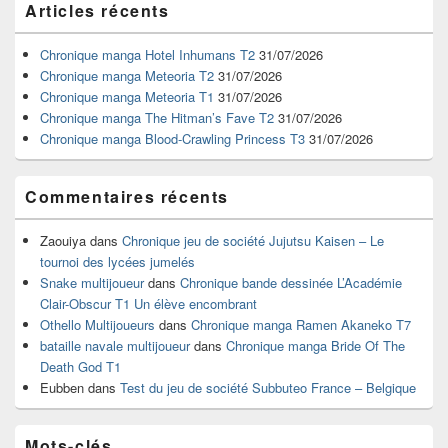
Articles récents
principale
de
widget
Chronique manga Hotel Inhumans T2
31/07/2026
pour
Chronique manga Meteoria T2
31/07/2026
la
Chronique manga Meteoria T1
31/07/2026
barre
Chronique manga The Hitman’s Fave T2
31/07/2026
latérale
Chronique manga Blood-Crawling Princess T3
31/07/2026
Commentaires récents
Zaouiya
dans
Chronique jeu de société Jujutsu Kaisen – Le
tournoi des lycées jumelés
Snake multijoueur
dans
Chronique bande dessinée L’Académie
Clair-Obscur T1 Un élève encombrant
Othello Multijoueurs
dans
Chronique manga Ramen Akaneko T7
bataille navale multijoueur
dans
Chronique manga Bride Of The
Death God T1
Eubben
dans
Test du jeu de société Subbuteo France – Belgique
Mots-clés