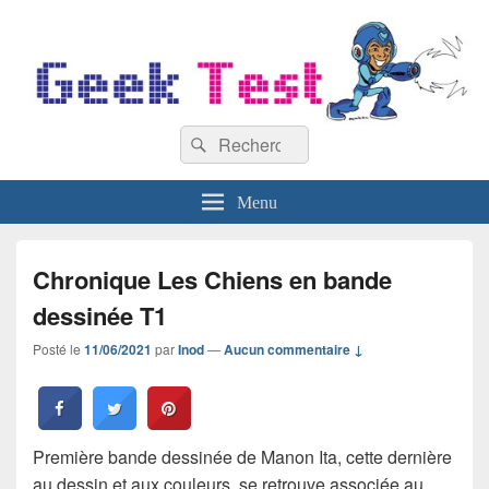
GeekTest
Recherche :
Blog jeux-vidéo et high-tech
Rechercher
Menu
Chronique Les Chiens en bande
dessinée T1
Posté le
11/06/2021
par
Inod
—
Aucun commentaire ↓
Première bande dessinée de Manon Ita, cette dernière
au dessin et aux couleurs, se retrouve associée au