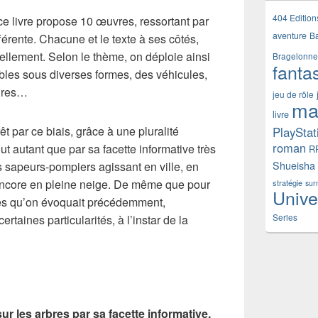
404 Edition
 livre propose 10 œuvres, ressortant par
aventure
B
érente. Chacune et le texte à ses côtés,
ellement. Selon le thème, on déploie ainsi
Bragelonne
fanta
les sous diverses formes, des véhicules,
enres…
jeu de rôle
ma
livre
t par ce biais, grâce à une pluralité
PlayStat
roman
ut autant que par sa facette informative très
R
s sapeurs-pompiers agissant en ville, en
Shueisha
 encore en pleine neige. De même que pour
stratégie
sur
Unive
les qu’on évoquait précédemment,
rtaines particularités, à l’instar de la
Series
ur les arbres par sa facette informative,