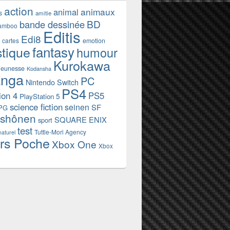
action
animaux
animal
s
amitie
BD
bande dessinée
amboo
Editis
Edi8
emotion
cartes
fantasy
stique
humour
Kurokawa
jeunesse
Kodansha
nga
PC
Nintendo Switch
PS4
ion 4
PS5
PlayStation 5
science fiction
seinen
SF
PG
shônen
SQUARE ENIX
sport
test
Tuttle-Mori Agency
naturel
rs Poche
Xbox One
Xbox