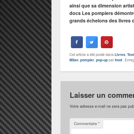
ainsi que sa dimension artis
docs Les pompiers démontre 
grands échelons des livres 
Cet article a été posté dans
Livres
,
Tes
Milan
,
pompier
,
pop-up
par
Inod
. Enreg
Laisser un commen
Votre adresse e-mail ne sera pas pub
Commentaire
*