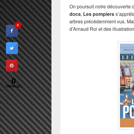
On poursuit notre découverte
docs
,
Les pompiers
s’apprêta
arbres précédemment vus. Mais
0
d’Arnaud Roi et des illustrati
0
PARTAGES