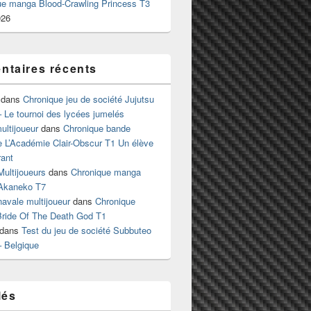
ue manga Blood-Crawling Princess T3
026
taires récents
dans
Chronique jeu de société Jujutsu
 Le tournoi des lycées jumelés
ltijoueur
dans
Chronique bande
e L’Académie Clair-Obscur T1 Un élève
ant
Multijoueurs
dans
Chronique manga
Akaneko T7
 navale multijoueur
dans
Chronique
ride Of The Death God T1
dans
Test du jeu de société Subbuteo
– Belgique
lés