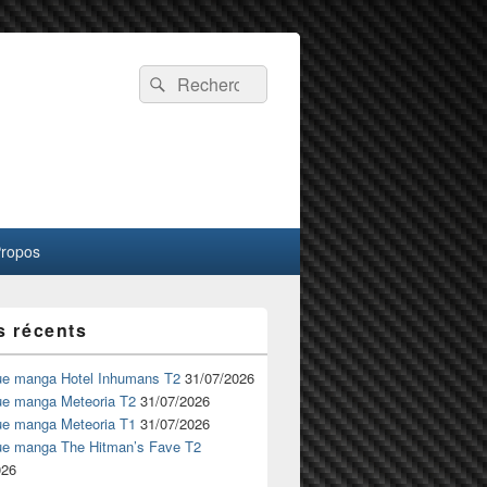
Recherche :
Rechercher
Propos
s récents
ue manga Hotel Inhumans T2
31/07/2026
ue manga Meteoria T2
31/07/2026
ue manga Meteoria T1
31/07/2026
ue manga The Hitman’s Fave T2
026