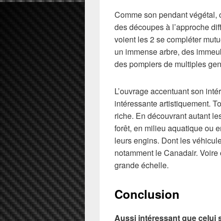
Comme son pendant végétal, ce
des découpes à l’approche diff
voient les 2 se compléter mutu
un immense arbre, des immeub
des pompiers de multiples g
L’ouvrage accentuant son intérê
intéressante artistiquement. To
riche. En découvrant autant le
forêt, en milieu aquatique ou
leurs engins. Dont les véhicu
notamment le Canadair. Voire ce
grande échelle.
Conclusion
Aussi intéressant que celui s