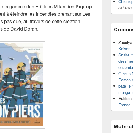
Chroniq
 de la gamme des Éditions Milan des
Pop-up
31/07/2
nt à éteindre les incendies prenant sur Les
 pas que, au travers de cette création
ons de David Doran.
Commen
Zaouiya
Kaisen –
Snake mu
dessiné
encombr
Othello 
Ramen 
bataille
manga B
Eubben
France 
Mots-c