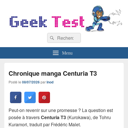
GeekTest
Recherche :
Blog jeux-vidéo et high-tech
Rechercher
Menu
Chronique manga Centuria T3
Posté le
08/07/2026
par
Inod
Peut-on revenir sur une promesse ? La question est
posée à travers
Centuria T3
(Kurokawa), de Tohru
Kuramori, traduit par Frédéric Malet.