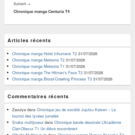
Article
Suivant
→
Chronique manga Centuria T4
suivant :
Zone
Articles récents
principale
de
widget
Chronique manga Hotel Inhumans T2
31/07/2026
pour
Chronique manga Meteoria T2
31/07/2026
la
Chronique manga Meteoria T1
31/07/2026
barre
Chronique manga The Hitman’s Fave T2
31/07/2026
latérale
Chronique manga Blood-Crawling Princess T3
31/07/2026
Commentaires récents
Zaouiya
dans
Chronique jeu de société Jujutsu Kaisen – Le
tournoi des lycées jumelés
Snake multijoueur
dans
Chronique bande dessinée L’Académie
Clair-Obscur T1 Un élève encombrant
Othello Multijoueurs
dans
Chronique manga Ramen Akaneko T7