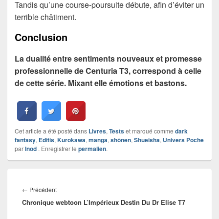
Tandis qu’une course-poursuite débute, afin d’éviter un
terrible châtiment.
Conclusion
La dualité entre sentiments nouveaux et promesse
professionnelle de Centuria T3, correspond à celle
de cette série. Mixant elle émotions et bastons.
Cet article a été posté dans
Livres
,
Tests
et marqué comme
dark
fantasy
,
Editis
,
Kurokawa
,
manga
,
shônen
,
Shueisha
,
Univers Poche
par
Inod
. Enregistrer le
permalien
.
Navigation
de
Article
←
Précédent
l’article
Chronique webtoon L’Impérieux Destin Du Dr Elise T7
précédent :