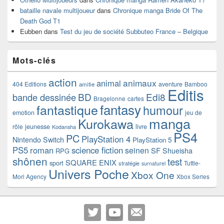
bataille navale multijoueur
dans
Chronique manga Bride Of The
Death God T1
Eubben
dans
Test du jeu de société Subbuteo France – Belgique
Mots-clés
action
animaux
animal
404 Editions
aventure
Bamboo
amitie
Editis
BD
Edi8
bande dessinée
Bragelonne
cartes
fantasy
fantastique
humour
emotion
jeu de
manga
Kurokawa
rôle
jeunesse
livre
Kodansha
PS4
PC
PlayStation 4
Nintendo Switch
PlayStation 5
PS5
roman
science fiction
seinen
SF
Shueisha
RPG
shônen
test
SQUARE ENIX
sport
Tuttle-
stratégie
surnaturel
Univers Poche
Xbox One
Mori Agency
Xbox Series