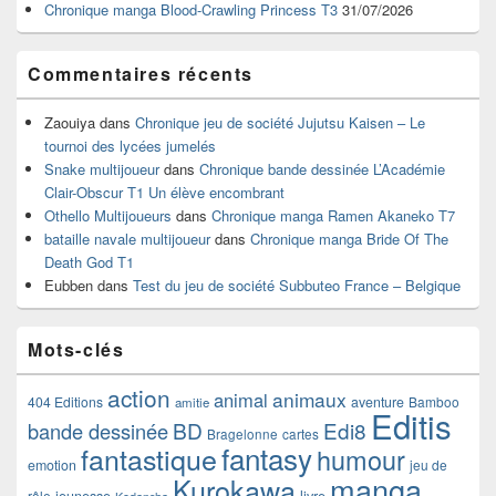
Chronique manga Blood-Crawling Princess T3
31/07/2026
Commentaires récents
Zaouiya
dans
Chronique jeu de société Jujutsu Kaisen – Le
tournoi des lycées jumelés
Snake multijoueur
dans
Chronique bande dessinée L’Académie
Clair-Obscur T1 Un élève encombrant
Othello Multijoueurs
dans
Chronique manga Ramen Akaneko T7
bataille navale multijoueur
dans
Chronique manga Bride Of The
Death God T1
Eubben
dans
Test du jeu de société Subbuteo France – Belgique
Mots-clés
action
animaux
animal
404 Editions
aventure
Bamboo
amitie
Editis
BD
Edi8
bande dessinée
Bragelonne
cartes
fantasy
fantastique
humour
emotion
jeu de
manga
Kurokawa
rôle