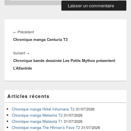
Navigation
de
Article
←
Précédent
l’article
Chronique manga Centuria T3
précédent :
Article
Suivant
→
Chronique bande dessinée Les Petits Mythos présentent
suivant :
L’Atlantide
Zone
Articles récents
principale
de
widget
Chronique manga Hotel Inhumans T2
31/07/2026
pour
Chronique manga Meteoria T2
31/07/2026
la
Chronique manga Meteoria T1
31/07/2026
barre
Chronique manga The Hitman’s Fave T2
31/07/2026
latérale