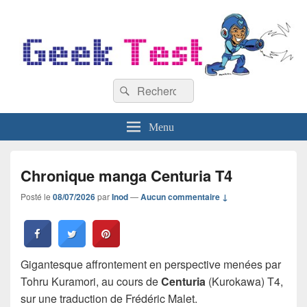
GeekTest
Recherche :
Blog jeux-vidéo et high-tech
Rechercher
Menu
Chronique manga Centuria T4
Posté le
08/07/2026
par
Inod
—
Aucun commentaire ↓
Gigantesque affrontement en perspective menées par
Tohru Kuramori, au cours de
Centuria
(Kurokawa) T4,
sur une traduction de Frédéric Malet.