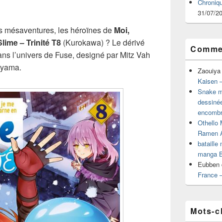
Chroniq
31/07/2
s mésaventures, les héroïnes de
Moi,
ime – Trinité T8
(Kurokawa) ? Le dérivé
Commen
ans l’univers de Fuse, designé par Mitz Vah
iyama.
Zaouiya
Kaisen –
Snake mu
dessiné
encombr
Othello 
Ramen 
bataille
manga B
Eubben
France 
Mots-c