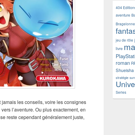
404 Edition
aventure
B
Bragelonne
fanta
jeu de rôle
ma
livre
PlayStat
roman
R
Shueisha
stratégie
sur
Unive
Series
 jamais les conseils, voire les consignes
ce vers l’aventure. Ou plus exactement, en
use reste cependant généralement juste,