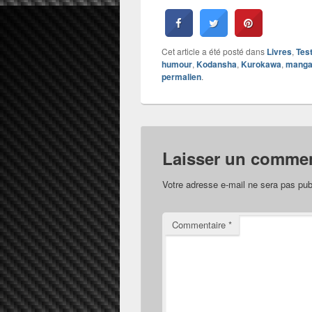
Cet article a été posté dans
Livres
,
Tes
humour
,
Kodansha
,
Kurokawa
,
mang
permalien
.
Laisser un commen
Votre adresse e-mail ne sera pas pub
Commentaire
*