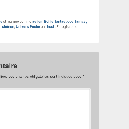
ts
et marqué comme
action
,
Editis
,
fantastique
,
fantasy
,
a
,
shônen
,
Univers Poche
par
Inod
. Enregistrer le
taire
liée.
Les champs obligatoires sont indiqués avec
*