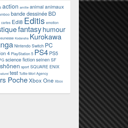
action
animaux
animal
s
amitie
BD
bande dessinée
amboo
Editis
Edi8
emotion
cartes
fantasy
stique
humour
Kurokawa
jeunesse
Kodansha
nga
PC
Nintendo Switch
PS4
ion 4
PS5
PlayStation 5
science fiction
seinen
SF
PG
shônen
SQUARE ENIX
sport
test
Tuttle-Mori Agency
naturel
rs Poche
Xbox One
Xbox