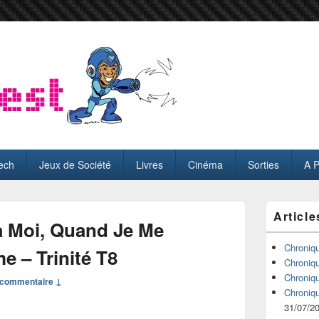
ech
Jeux de Société
Livres
Cinéma
Sorties
A 
Zone
Article
principale
 Moi, Quand Je Me
de
widget
Chroniq
e – Trinité T8
pour
Chroniq
la
Chroniq
commentaire ↓
barre
Chroniq
latérale
31/07/2