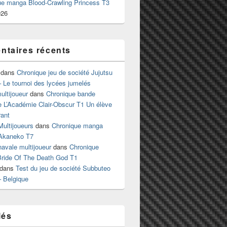
ue manga Blood-Crawling Princess T3
026
taires récents
dans
Chronique jeu de société Jujutsu
 Le tournoi des lycées jumelés
ltijoueur
dans
Chronique bande
e L’Académie Clair-Obscur T1 Un élève
ant
Multijoueurs
dans
Chronique manga
Akaneko T7
 navale multijoueur
dans
Chronique
ride Of The Death God T1
dans
Test du jeu de société Subbuteo
– Belgique
lés