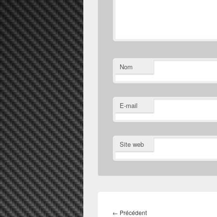
Nom
E-mail
Site web
Navigation
de
Article
←
Précédent