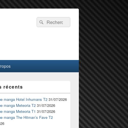
Recherche :
Rechercher
Propos
s récents
ue manga Hotel Inhumans T2
31/07/2026
ue manga Meteoria T2
31/07/2026
ue manga Meteoria T1
31/07/2026
ue manga The Hitman’s Fave T2
026