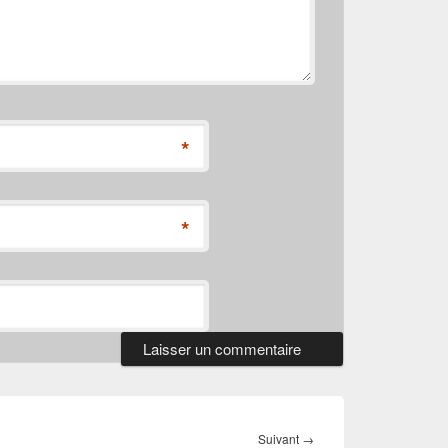
*
*
Article
Suivant
→