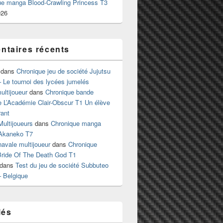
ue manga Blood-Crawling Princess T3
026
taires récents
dans
Chronique jeu de société Jujutsu
 Le tournoi des lycées jumelés
ltijoueur
dans
Chronique bande
e L’Académie Clair-Obscur T1 Un élève
ant
Multijoueurs
dans
Chronique manga
Akaneko T7
 navale multijoueur
dans
Chronique
ride Of The Death God T1
dans
Test du jeu de société Subbuteo
– Belgique
lés