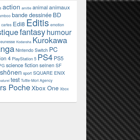
action
animaux
animal
s
amitie
BD
bande dessinée
amboo
Editis
Edi8
emotion
cartes
fantasy
stique
humour
Kurokawa
jeunesse
Kodansha
nga
PC
Nintendo Switch
PS4
ion 4
PS5
PlayStation 5
science fiction
seinen
SF
PG
shônen
SQUARE ENIX
sport
test
Tuttle-Mori Agency
naturel
rs Poche
Xbox One
Xbox