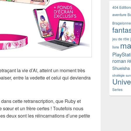
404 Edition
aventure
B
Bragelonne
fanta
jeu de rôle
ma
livre
PlayStat
roman
R
Shueisha
raçant la vie d’Aï, atteint un moment très
stratégie
sur
iser, entre la vedette et celui qui deviendra
Unive
Series
 dans cette retranscription, que Ruby et
sœur et un frère certes ! Toutefois nous
s deux sont les réincarnations d’une petite