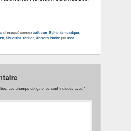
ts
et marqué comme
collector
,
Editis
,
fantastique
,
nen
,
Shueisha
,
thriller
,
Univers Poche
par
Inod
.
taire
liée.
Les champs obligatoires sont indiqués avec
*