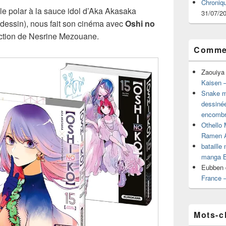
Chroniq
 le polar à la sauce idol d’Aka Akasaka
31/07/2
(dessin), nous fait son cinéma avec
Oshi no
uction de Nesrine Mezouane.
Commen
Zaouiya
Kaisen –
Snake mu
dessiné
encombr
Othello 
Ramen 
bataille
manga B
Eubben
France 
Mots-c