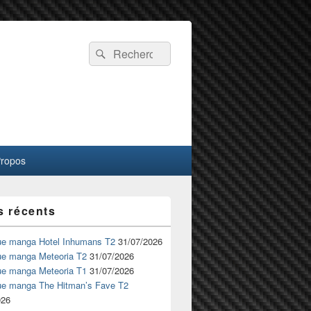
Recherche :
Rechercher
Propos
s récents
ue manga Hotel Inhumans T2
31/07/2026
ue manga Meteoria T2
31/07/2026
ue manga Meteoria T1
31/07/2026
ue manga The Hitman’s Fave T2
026