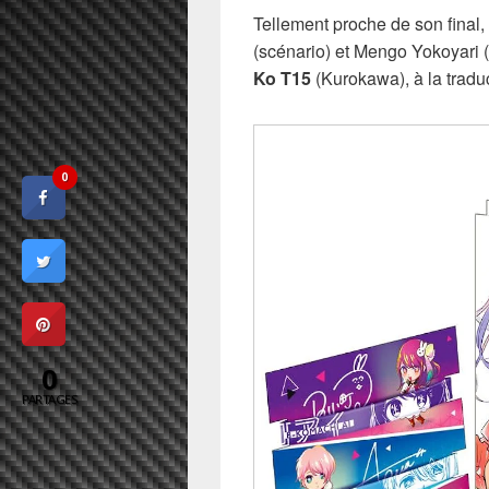
Tellement proche de son final,
(scénario) et Mengo Yokoyari 
Ko T15
(Kurokawa), à la trad
0
0
PARTAGES