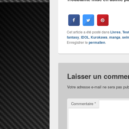
Cet article a été posté dans
Livres
,
Tes
fantasy
,
IDOL
,
Kurokawa
,
manga
,
sei
Enregistrer le
permalien
.
Laisser un commen
Votre adresse e-mail ne sera pas pub
Commentaire
*