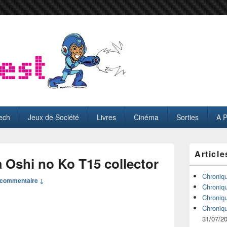
ech
Jeux de Société
Livres
Cinéma
Sorties
A 
Zone
Article
principale
Oshi no Ko T15 collector
de
widget
Chroniq
commentaire ↓
pour
Chroniq
la
Chroniq
barre
Chroniq
latérale
31/07/2