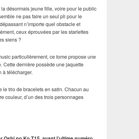
la désormais jeune fille, voire pour le public
mble ne pas faire un seul pli pour le
dépassant n’importe quel obstacle et
ément, ceux éprouvées par les starlettes
des siens ?
usic particulièrement, ce tome propose une
ée. Cette dernière possède une jaquette
n à télécharger.
e le trio de bracelets en satin. Chacun au
pre couleur, d’un des trois personnages
r Oshi no Ko T15, avant l’ultime numéro.