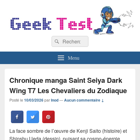
GeekTest
Recherche :
Blog jeux-vidéo et high-tech
Rechercher
Menu
Chronique manga Saint Seiya Dark
Wing T7 Les Chevaliers du Zodiaque
Posté le
10/03/2026
par
Inod
—
Aucun commentaire ↓
La face sombre de l’œuvre de Kenji Saito (histoire) et
Shinshu Ueda (dessin), puisant sa cosmo-énergie