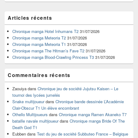
Zone
Articles récents
principale
de
widget
Chronique manga Hotel Inhumans T2
31/07/2026
pour
Chronique manga Meteoria T2
31/07/2026
la
Chronique manga Meteoria T1
31/07/2026
barre
Chronique manga The Hitman’s Fave T2
31/07/2026
latérale
Chronique manga Blood-Crawling Princess T3
31/07/2026
Commentaires récents
Zaouiya
dans
Chronique jeu de société Jujutsu Kaisen – Le
tournoi des lycées jumelés
Snake multijoueur
dans
Chronique bande dessinée L’Académie
Clair-Obscur T1 Un élève encombrant
Othello Multijoueurs
dans
Chronique manga Ramen Akaneko T7
bataille navale multijoueur
dans
Chronique manga Bride Of The
Death God T1
Eubben
dans
Test du jeu de société Subbuteo France – Belgique