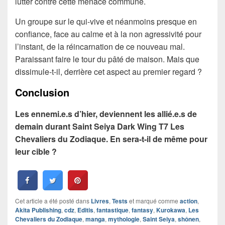
lutter contre cette menace commune.
Un groupe sur le qui-vive et néanmoins presque en
confiance, face au calme et à la non agressivité pour
l’instant, de la réincarnation de ce nouveau mal.
Paraissant faire le tour du pâté de maison. Mais que
dissimule-t-il, derrière cet aspect au premier regard ?
Conclusion
Les ennemi.e.s d’hier, deviennent les allié.e.s de
demain durant Saint Seiya Dark Wing T7 Les
Chevaliers du Zodiaque. En sera-t-il de même pour
leur cible ?
Cet article a été posté dans
Livres
,
Tests
et marqué comme
action
,
Akita Publishing
,
cdz
,
Editis
,
fantastique
,
fantasy
,
Kurokawa
,
Les
Chevaliers du Zodiaque
,
manga
,
mythologie
,
Saint Seiya
,
shônen
,