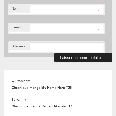
Nom
*
E-mail
*
Site web
Navigation
de
Article
←
Précédent
l’article
Chronique manga My Home Hero T25
précédent :
Article
Suivant
→
Chronique manga Ramen Akaneko T7
suivant :