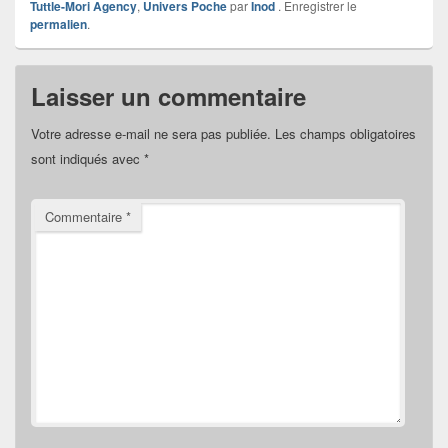
Tuttle-Mori Agency
,
Univers Poche
par
Inod
. Enregistrer le
permalien
.
Laisser un commentaire
Votre adresse e-mail ne sera pas publiée.
Les champs obligatoires
sont indiqués avec
*
Commentaire
*