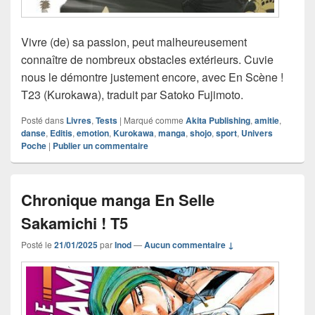
Vivre (de) sa passion, peut malheureusement
connaître de nombreux obstacles extérieurs. Cuvie
nous le démontre justement encore, avec En Scène !
T23 (Kurokawa), traduit par Satoko Fujimoto.
Posté dans
Livres
,
Tests
|
Marqué comme
Akita Publishing
,
amitie
,
danse
,
Editis
,
emotion
,
Kurokawa
,
manga
,
shojo
,
sport
,
Univers
Poche
|
Publier un commentaire
Chronique manga En Selle
Sakamichi ! T5
Posté le
21/01/2025
par
Inod
—
Aucun commentaire ↓