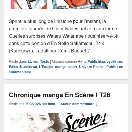
Sprint le plus long de l’histoire pour l’instant, la
première journée de l’inter-lycées arrive à son terme.
Quelles surprises Wataru Watanabe nous réserve-t-il
dans cette portion d’En Selle Sakamichi ! T13
(Kurokawa), traduit par Rémi. Buquet ?
Posté dans
Livres
,
Tests
|
Marqué comme
Akita Publishing
,
cyclisme
,
Editis
,
Kurokawa
,
L'Equipe
,
manga
,
sport
,
Univers Poche
|
Publier un
commentaire
Chronique manga En Scène ! T26
Posté le
19/03/2026
par
Inod
—
Aucun commentaire ↓