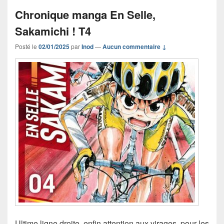
Chronique manga En Selle,
Sakamichi ! T4
Posté le
02/01/2025
par
Inod
—
Aucun commentaire ↓
Ultime ligne droite, enfin attention aux virages, pour les