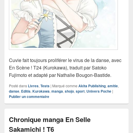
Cuvie fait toujours proliférer le virus de la danse, avec
En Scène ! T24 (Kurokawa), traduit par Satoko
Fujimoto et adapté par Nathalie Bougon-Bastide.
Posté dans
Livres
,
Tests
|
Marqué comme
Akita Publishing
,
amitie
,
danse
,
Editis
,
Kurokawa
,
manga
,
shojo
,
sport
,
Univers Poche
|
Publier un commentaire
Chronique manga En Selle
Sakamichi ! T6