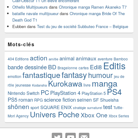
Clair-Obscur T1 Un élève encombrant
Othello Multijoueurs
dans
Chronique manga Ramen Akaneko T7
bataille navale multijoueur
dans
Chronique manga Bride Of The
Death God T1
Eubben
dans
Test du jeu de société Subbuteo France – Belgique
Mots-clés
action
animaux
animal
404 Editions
aventure
Bamboo
amitie
Editis
BD
Edi8
bande dessinée
Bragelonne
cartes
fantasy
fantastique
humour
emotion
jeu de
manga
Kurokawa
rôle
jeunesse
livre
Kodansha
PS4
PC
PlayStation 4
Nintendo Switch
PlayStation 5
PS5
roman
science fiction
seinen
SF
Shueisha
RPG
shônen
test
SQUARE ENIX
sport
Tuttle-
stratégie
surnaturel
Univers Poche
Xbox One
Mori Agency
Xbox Series