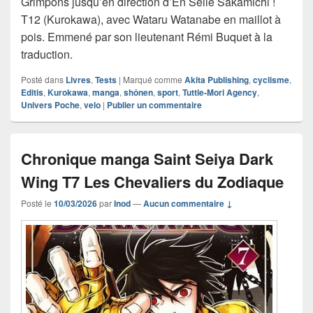
Grimpons jusqu’en direction d’En Selle Sakamichi !
T12 (Kurokawa), avec Wataru Watanabe en maillot à
pois. Emmené par son lieutenant Rémi Buquet à la
traduction.
Posté dans
Livres
,
Tests
|
Marqué comme
Akita Publishing
,
cyclisme
,
Editis
,
Kurokawa
,
manga
,
shônen
,
sport
,
Tuttle-Mori Agency
,
Univers Poche
,
velo
|
Publier un commentaire
Chronique manga Saint Seiya Dark
Wing T7 Les Chevaliers du Zodiaque
Posté le
10/03/2026
par
Inod
—
Aucun commentaire ↓