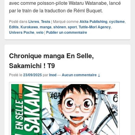
avec comme poisson-pilote Wataru Watanabe, lancé
par le train de la traduction de Rémi Buquet.
Posté dans
Livres
,
Tests
|
Marqué comme
Akita Publishing
,
cyclisme
,
Editis
,
Kurokawa
,
manga
,
shônen
,
sport
,
Tuttle-Mori Agency
,
Univers Poche
,
velo
|
Publier un commentaire
Chronique manga En Selle,
Sakamichi ! T9
Posté le
23/09/2025
par
Inod
—
Aucun commentaire ↓