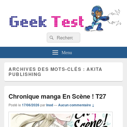
GeekTest
Recherche :
Blog jeux-vidéo et high-tech
Rechercher
Menu
ARCHIVES DES MOTS-CLÉS :
AKITA
PUBLISHING
Chronique manga En Scène ! T27
Posté le
17/06/2026
par
Inod
—
Aucun commentaire ↓