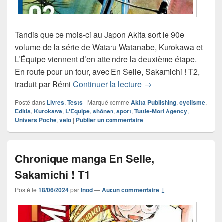
Tandis que ce mois-ci au Japon Akita sort le 90e
volume de la série de Wataru Watanabe, Kurokawa et
L’Équipe viennent d’en atteindre la deuxième étape.
En route pour un tour, avec En Selle, Sakamichi ! T2,
Chronique manga En S
traduit par Rémi
Continuer la lecture
→
Posté dans
Livres
,
Tests
|
Marqué comme
Akita Publishing
,
cyclisme
,
Editis
,
Kurokawa
,
L'Equipe
,
shônen
,
sport
,
Tuttle-Mori Agency
,
Univers Poche
,
velo
|
Publier un commentaire
Chronique manga En Selle,
Sakamichi ! T1
Posté le
18/06/2024
par
Inod
—
Aucun commentaire ↓