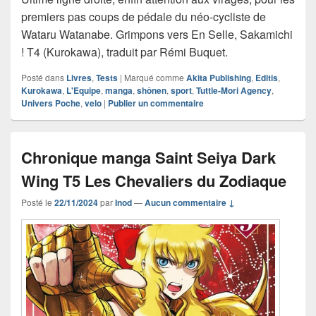
premiers pas coups de pédale du néo-cycliste de
Wataru Watanabe. Grimpons vers En Selle, Sakamichi
! T4 (Kurokawa), traduit par Rémi Buquet.
Posté dans
Livres
,
Tests
|
Marqué comme
Akita Publishing
,
Editis
,
Kurokawa
,
L'Equipe
,
manga
,
shônen
,
sport
,
Tuttle-Mori Agency
,
Univers Poche
,
velo
|
Publier un commentaire
Chronique manga Saint Seiya Dark
Wing T5 Les Chevaliers du Zodiaque
Posté le
22/11/2024
par
Inod
—
Aucun commentaire ↓