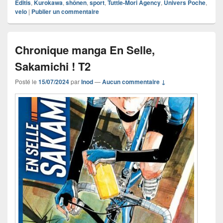
Editis
,
Kurokawa
,
shônen
,
sport
,
Tuttle-Mori Agency
,
Univers Poche
,
velo
|
Publier un commentaire
Chronique manga En Selle,
Sakamichi ! T2
Posté le
15/07/2024
par
Inod
—
Aucun commentaire ↓