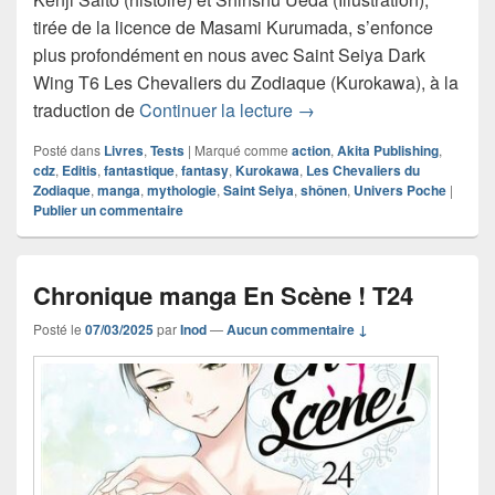
tirée de la licence de Masami Kurumada, s’enfonce
plus profondément en nous avec Saint Seiya Dark
Wing T6 Les Chevaliers du Zodiaque (Kurokawa), à la
Chronique manga Saint S
traduction de
Continuer la lecture
→
Posté dans
Livres
,
Tests
|
Marqué comme
action
,
Akita Publishing
,
cdz
,
Editis
,
fantastique
,
fantasy
,
Kurokawa
,
Les Chevaliers du
Zodiaque
,
manga
,
mythologie
,
Saint Seiya
,
shônen
,
Univers Poche
|
Publier un commentaire
Chronique manga En Scène ! T24
Posté le
07/03/2025
par
Inod
—
Aucun commentaire ↓