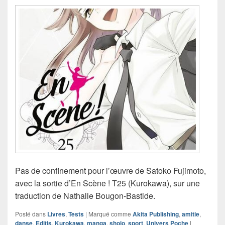
Pas de confinement pour l’œuvre de Satoko Fujimoto,
avec la sortie d’En Scène ! T25 (Kurokawa), sur une
traduction de Nathalie Bougon-Bastide.
Posté dans
Livres
,
Tests
|
Marqué comme
Akita Publishing
,
amitie
,
danse
,
Editis
,
Kurokawa
,
manga
,
shojo
,
sport
,
Univers Poche
|