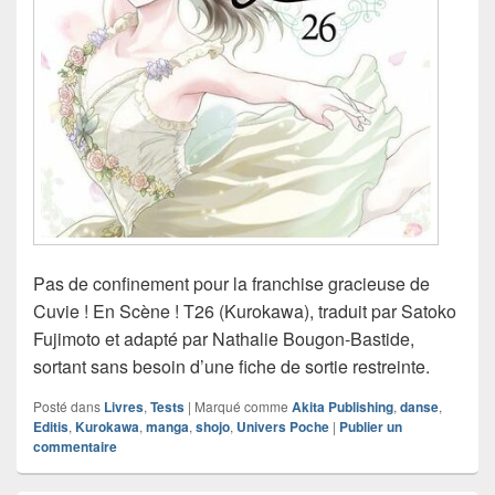
Pas de confinement pour la franchise gracieuse de
Cuvie ! En Scène ! T26 (Kurokawa), traduit par Satoko
Fujimoto et adapté par Nathalie Bougon-Bastide,
sortant sans besoin d’une fiche de sortie restreinte.
Posté dans
Livres
,
Tests
|
Marqué comme
Akita Publishing
,
danse
,
Editis
,
Kurokawa
,
manga
,
shojo
,
Univers Poche
|
Publier un
commentaire