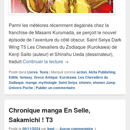
Parmi les météores récemment degainés chez la
franchise de Masami Kurumada, se perçoit le nouvel
épisode de l’aventure du côté obscur. Saint Seiya Dark
Wing T5 Les Chevaliers du Zodiaque (Kurokawa) de
Kenji Saito (auteur) et Shinshu Ueda (dessinateur),
Chronique manga Saint Seiya D
traduit
Continuer la lecture
→
Posté dans
Livres
,
Tests
|
Marqué comme
action
,
Akita Publishing
,
Editis
,
fantasy
,
Grece Antique
,
Kurokawa
,
Les Chevaliers du
Zodiaque
,
manga
,
mythologie
,
Saint Seiya
,
shônen
,
shonen Jump
,
Univers Poche
|
Publier un commentaire
Chronique manga En Selle,
Sakamichi ! T3
Posté le
06/11/2024
par
Inod
—
Aucun commentaire ↓