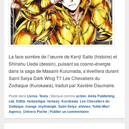
La face sombre de l’œuvre de Kenji Saito (histoire) et
Shinshu Ueda (dessin), puisant sa cosmo-énergie
dans la saga de Masami Kurumada, s’éveillera durant
Saint Seiya Dark Wing T7 Les Chevaliers du
Zodiaque (Kurokawa), traduit par Xavière Daumarie.
Posté dans
Livres
,
Tests
|
Marqué comme
action
,
Akita Publishing
,
cdz
,
Editis
,
fantastique
,
fantasy
,
Kurokawa
,
Les Chevaliers du
Zodiaque
,
manga
,
mythologie
,
Saint Seiya
,
shônen
,
Tuttle-Mori
Agency
,
Univers Poche
|
Publier un commentaire