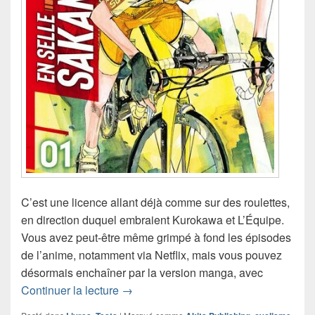
C’est une licence allant déjà comme sur des roulettes,
en direction duquel embraient Kurokawa et L’Équipe.
Vous avez peut-être même grimpé à fond les épisodes
de l’anime, notamment via Netflix, mais vous pouvez
désormais enchaîner par la version manga, avec
Chronique manga En Selle, Sakamichi
Continuer la lecture
→