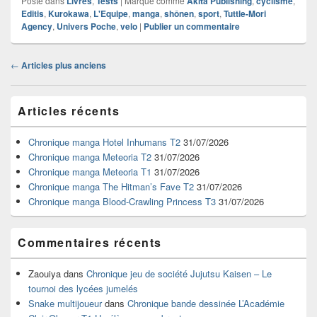
Posté dans
Livres
,
Tests
|
Marqué comme
Akita Publishing
,
cyclisme
,
Editis
,
Kurokawa
,
L'Equipe
,
manga
,
shônen
,
sport
,
Tuttle-Mori
Agency
,
Univers Poche
,
velo
|
Publier un commentaire
Navigation
←
Articles plus anciens
dans
les
Zone
articles
Articles récents
principale
de
widget
Chronique manga Hotel Inhumans T2
31/07/2026
pour
Chronique manga Meteoria T2
31/07/2026
la
Chronique manga Meteoria T1
31/07/2026
barre
Chronique manga The Hitman’s Fave T2
31/07/2026
latérale
Chronique manga Blood-Crawling Princess T3
31/07/2026
Commentaires récents
Zaouiya
dans
Chronique jeu de société Jujutsu Kaisen – Le
tournoi des lycées jumelés
Snake multijoueur
dans
Chronique bande dessinée L’Académie