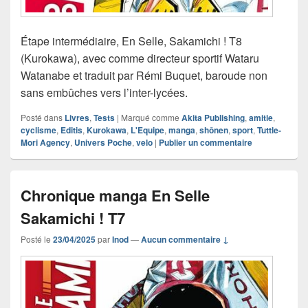
Étape intermédiaire, En Selle, Sakamichi ! T8
(Kurokawa), avec comme directeur sportif Wataru
Watanabe et traduit par Rémi Buquet, baroude non
sans embûches vers l’inter-lycées.
Posté dans
Livres
,
Tests
|
Marqué comme
Akita Publishing
,
amitie
,
cyclisme
,
Editis
,
Kurokawa
,
L'Equipe
,
manga
,
shônen
,
sport
,
Tuttle-
Mori Agency
,
Univers Poche
,
velo
|
Publier un commentaire
Chronique manga En Selle
Sakamichi ! T7
Posté le
23/04/2025
par
Inod
—
Aucun commentaire ↓