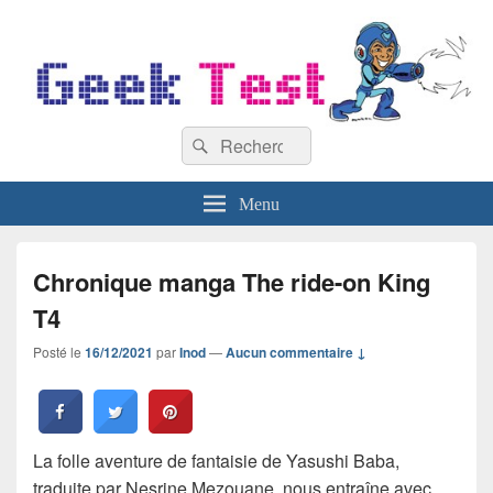
GeekTest
Recherche :
Blog jeux-vidéo et high-tech
Rechercher
Menu
Chronique manga The ride-on King
T4
Posté le
16/12/2021
par
Inod
—
Aucun commentaire ↓
La folle aventure de fantaisie de Yasushi Baba,
traduite par Nesrine Mezouane, nous entraîne avec