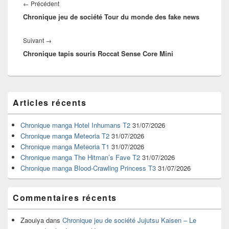
de
Article
←
Précédent
l’article
Chronique jeu de société Tour du monde des fake news
précédent :
Article
Suivant
→
Chronique tapis souris Roccat Sense Core Mini
suivant :
Zone
Articles récents
principale
de
widget
Chronique manga Hotel Inhumans T2
31/07/2026
pour
Chronique manga Meteoria T2
31/07/2026
la
Chronique manga Meteoria T1
31/07/2026
barre
Chronique manga The Hitman’s Fave T2
31/07/2026
latérale
Chronique manga Blood-Crawling Princess T3
31/07/2026
Commentaires récents
Zaouiya
dans
Chronique jeu de société Jujutsu Kaisen – Le