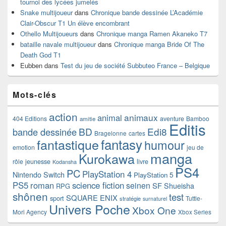
tournoi des lycées jumelés
Snake multijoueur
dans
Chronique bande dessinée L’Académie
Clair-Obscur T1 Un élève encombrant
Othello Multijoueurs
dans
Chronique manga Ramen Akaneko T7
bataille navale multijoueur
dans
Chronique manga Bride Of The
Death God T1
Eubben
dans
Test du jeu de société Subbuteo France – Belgique
Mots-clés
action
animaux
animal
404 Editions
aventure
Bamboo
amitie
Editis
BD
Edi8
bande dessinée
Bragelonne
cartes
fantasy
fantastique
humour
emotion
jeu de
manga
Kurokawa
rôle
jeunesse
livre
Kodansha
PS4
PC
PlayStation 4
Nintendo Switch
PlayStation 5
PS5
roman
science fiction
seinen
SF
Shueisha
RPG
shônen
test
SQUARE ENIX
sport
Tuttle-
stratégie
surnaturel
Univers Poche
Xbox One
Mori Agency
Xbox Series