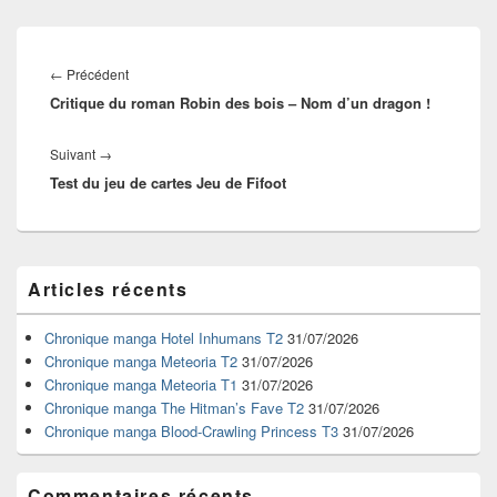
Navigation
de
Article
←
Précédent
l’article
Critique du roman Robin des bois – Nom d’un dragon !
précédent :
Article
Suivant
→
Test du jeu de cartes Jeu de Fifoot
suivant :
Zone
Articles récents
principale
de
widget
Chronique manga Hotel Inhumans T2
31/07/2026
pour
Chronique manga Meteoria T2
31/07/2026
la
Chronique manga Meteoria T1
31/07/2026
barre
Chronique manga The Hitman’s Fave T2
31/07/2026
latérale
Chronique manga Blood-Crawling Princess T3
31/07/2026
Commentaires récents