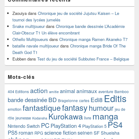
Zaouiya
dans
Chronique jeu de société Jujutsu Kaisen – Le
tournoi des lycées jumelés
Snake multijoueur
dans
Chronique bande dessinée L’Académie
Clair-Obscur T1 Un élève encombrant
Othello Multijoueurs
dans
Chronique manga Ramen Akaneko T7
bataille navale multijoueur
dans
Chronique manga Bride Of The
Death God T1
Eubben
dans
Test du jeu de société Subbuteo France – Belgique
Mots-clés
action
animaux
animal
404 Editions
aventure
Bamboo
amitie
Editis
BD
Edi8
bande dessinée
Bragelonne
cartes
fantasy
fantastique
humour
emotion
jeu de
manga
Kurokawa
rôle
jeunesse
livre
Kodansha
PS4
PC
PlayStation 4
Nintendo Switch
PlayStation 5
PS5
roman
science fiction
seinen
SF
Shueisha
RPG