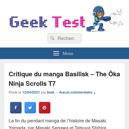
GeekTest
Recherche :
Blog jeux-vidéo et high-tech
Rechercher
Menu
Critique du manga Basilisk – The Ôka
Ninja Scrolls T7
Posté le
12/04/2021
par
Inod
—
Aucun commentaire ↓
La fin du pendant manga de l’histoire de Masaki
Yamada, par Masaki Segawa et Tatsuya Shihira,