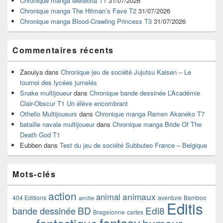
Chronique manga Meteoria T1
31/07/2026
barre
Chronique manga The Hitman’s Fave T2
31/07/2026
latérale
Chronique manga Blood-Crawling Princess T3
31/07/2026
Commentaires récents
Zaouiya
dans
Chronique jeu de société Jujutsu Kaisen – Le
tournoi des lycées jumelés
Snake multijoueur
dans
Chronique bande dessinée L’Académie
Clair-Obscur T1 Un élève encombrant
Othello Multijoueurs
dans
Chronique manga Ramen Akaneko T7
bataille navale multijoueur
dans
Chronique manga Bride Of The
Death God T1
Eubben
dans
Test du jeu de société Subbuteo France – Belgique
Mots-clés
action
animaux
animal
404 Editions
aventure
Bamboo
amitie
Editis
BD
Edi8
bande dessinée
Bragelonne
cartes
fantasy