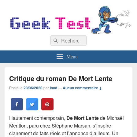
GeekTest
Recherche :
Blog jeux-vidéo et high-tech
Rechercher
Menu
Critique du roman De Mort Lente
Posté le
23/06/2020
par
Inod
—
Aucun commentaire ↓
Hautement contemporain,
De Mort Lente
de Michaël
Mention, paru chez Stéphane Marsan, s’inspire
clairement de faits réels et l’annonce d’ailleurs. Un