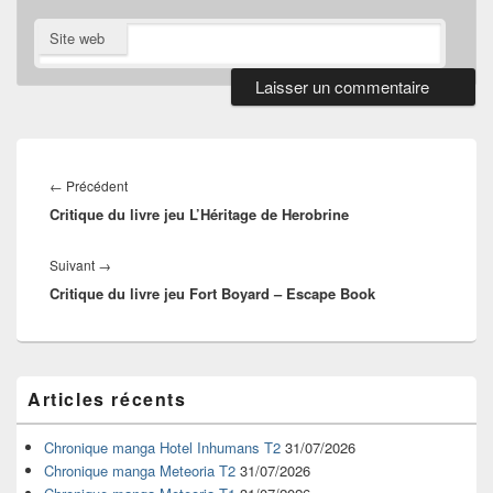
Site web
Navigation
de
Article
←
Précédent
l’article
Critique du livre jeu L’Héritage de Herobrine
précédent :
Article
Suivant
→
Critique du livre jeu Fort Boyard – Escape Book
suivant :
Zone
Articles récents
principale
de
widget
Chronique manga Hotel Inhumans T2
31/07/2026
pour
Chronique manga Meteoria T2
31/07/2026
la