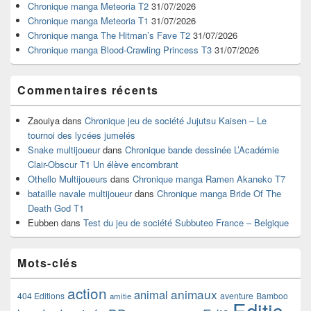
pour
Chronique manga Meteoria T2
31/07/2026
la
Chronique manga Meteoria T1
31/07/2026
barre
Chronique manga The Hitman’s Fave T2
31/07/2026
latérale
Chronique manga Blood-Crawling Princess T3
31/07/2026
Commentaires récents
Zaouiya
dans
Chronique jeu de société Jujutsu Kaisen – Le
tournoi des lycées jumelés
Snake multijoueur
dans
Chronique bande dessinée L’Académie
Clair-Obscur T1 Un élève encombrant
Othello Multijoueurs
dans
Chronique manga Ramen Akaneko T7
bataille navale multijoueur
dans
Chronique manga Bride Of The
Death God T1
Eubben
dans
Test du jeu de société Subbuteo France – Belgique
Mots-clés
action
animaux
animal
404 Editions
aventure
Bamboo
amitie
Editis