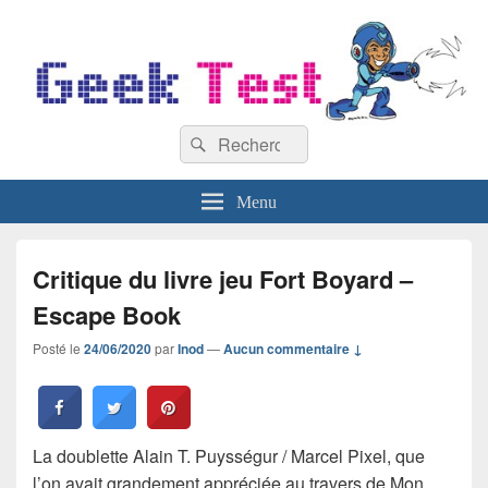
GeekTest
Recherche :
Blog jeux-vidéo et high-tech
Rechercher
Menu
Critique du livre jeu Fort Boyard –
Escape Book
Posté le
24/06/2020
par
Inod
—
Aucun commentaire ↓
La doublette Alain T. Puysségur / Marcel Pixel, que
l’on avait grandement appréciée au travers de Mon