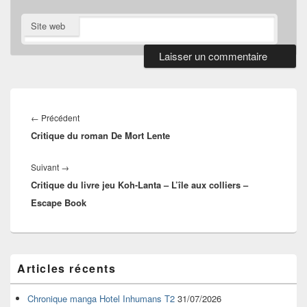
Site web
Navigation
de
Article
←
Précédent
l’article
Critique du roman De Mort Lente
précédent :
Article
Suivant
→
Critique du livre jeu Koh-Lanta – L’île aux colliers –
suivant :
Escape Book
Zone
Articles récents
principale
de
widget
Chronique manga Hotel Inhumans T2
31/07/2026