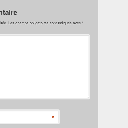
taire
liée.
Les champs obligatoires sont indiqués avec
*
*