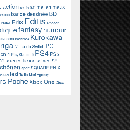
action
animaux
animal
s
amitie
BD
bande dessinée
amboo
Editis
Edi8
emotion
cartes
fantasy
stique
humour
Kurokawa
jeunesse
Kodansha
nga
PC
Nintendo Switch
PS4
ion 4
PS5
PlayStation 5
science fiction
seinen
SF
PG
shônen
SQUARE ENIX
sport
test
Tuttle-Mori Agency
naturel
rs Poche
Xbox One
Xbox