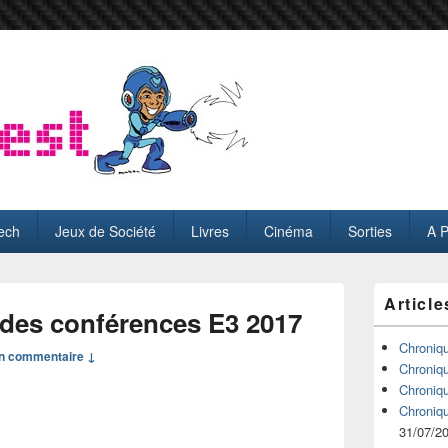
ech
Jeux de Société
Livres
Cinéma
Sorties
A 
Zone
Article
principale
 des conférences E3 2017
de
widget
Chroniq
n commentaire ↓
pour
Chroniq
la
Chroniq
barre
Chroniq
latérale
31/07/2