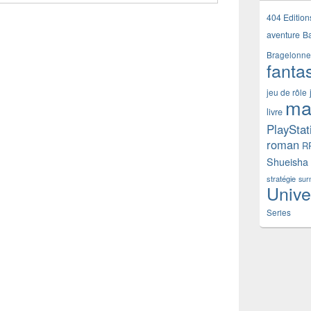
404 Edition
aventure
B
Bragelonne
fanta
jeu de rôle
ma
livre
PlayStat
roman
R
Shueisha
stratégie
sur
Unive
Series