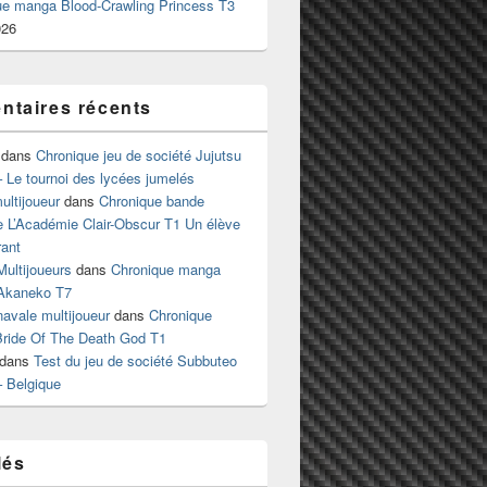
ue manga Blood-Crawling Princess T3
026
taires récents
dans
Chronique jeu de société Jujutsu
 Le tournoi des lycées jumelés
ltijoueur
dans
Chronique bande
e L’Académie Clair-Obscur T1 Un élève
ant
Multijoueurs
dans
Chronique manga
Akaneko T7
 navale multijoueur
dans
Chronique
ride Of The Death God T1
dans
Test du jeu de société Subbuteo
– Belgique
lés