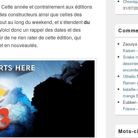
Chroniq
 Cette année et contrairement aux éditions
31/07/2
es constructeurs ainsi que celles des
 tout au long du weekend, et s’étendent
du
 Voici donc un rappel des dates et des
Commen
 de ne rien rater de cette édition, qui
Zaouiya
et en nouveautés.
Kaisen –
Snake mu
dessiné
encombr
Othello 
Ramen 
bataille
manga B
Eubben
France 
Mots-c