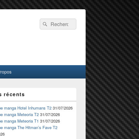
Recherche :
Rechercher
Propos
s récents
ue manga Hotel Inhumans T2
31/07/2026
ue manga Meteoria T2
31/07/2026
ue manga Meteoria T1
31/07/2026
ue manga The Hitman’s Fave T2
026