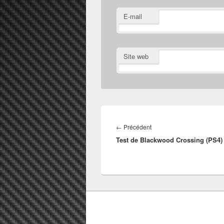
E-mail
Site web
Navigation
de
Article
←
Précédent
l’article
Test de Blackwood Crossing (PS4)
précédent :