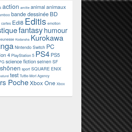
action
animaux
animal
s
amitie
BD
bande dessinée
amboo
Editis
Edi8
emotion
cartes
fantasy
stique
humour
Kurokawa
jeunesse
Kodansha
nga
PC
Nintendo Switch
PS4
ion 4
PS5
PlayStation 5
science fiction
seinen
SF
PG
shônen
SQUARE ENIX
sport
test
Tuttle-Mori Agency
naturel
rs Poche
Xbox One
Xbox