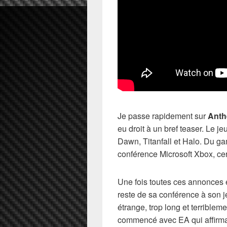
Je passe rapidement sur
Ant
eu droit à un bref teaser. Le 
Dawn, Titanfall et Halo. Du g
conférence Microsoft Xbox, cer
Une fois toutes ces annonces 
reste de sa conférence à son 
étrange, trop long et terrible
commencé avec EA qui affirmait