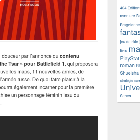
404 Edition
aventure
B
Bragelonne
fanta
jeu de rôle
ma
livre
 douceur par l’annonce du
contenu
PlayStat
the Tsar » pour Battlefield 1
, qui proposera
roman
R
uvelles maps, 11 nouvelles armes, de
Shueisha
armée russe. De quoi faire plaisir à la
stratégie
sur
Unive
pourra également incarner pour la première
anchise un personnage féminin issu du
Series
.