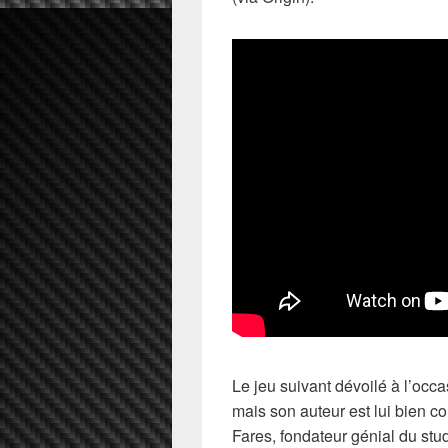
Le jeu suivant dévoilé à l’occ
mais son auteur est lui bien co
Fares, fondateur génial du stu