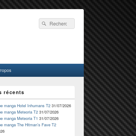
Recherche :
Rechercher
Propos
s récents
ue manga Hotel Inhumans T2
31/07/2026
ue manga Meteoria T2
31/07/2026
ue manga Meteoria T1
31/07/2026
ue manga The Hitman’s Fave T2
026