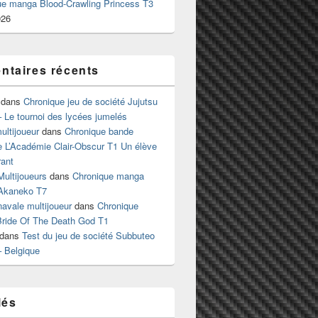
ue manga Blood-Crawling Princess T3
026
taires récents
dans
Chronique jeu de société Jujutsu
 Le tournoi des lycées jumelés
ltijoueur
dans
Chronique bande
e L’Académie Clair-Obscur T1 Un élève
ant
Multijoueurs
dans
Chronique manga
Akaneko T7
 navale multijoueur
dans
Chronique
ride Of The Death God T1
dans
Test du jeu de société Subbuteo
– Belgique
lés