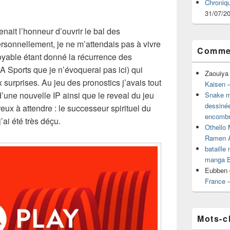
Chroniq
31/07/2
enait l’honneur d’ouvrir le bal des
rsonnellement, je ne m’attendais pas à vivre
Commen
yable étant donné la récurrence des
A Sports que je n’évoquerai pas ici) qui
Zaouiya
 surprises. Au jeu des pronostics j’avais tout
Kaisen –
une nouvelle IP ainsi que le reveal du jeu
Snake mu
dessiné
eux à attendre : le successeur spirituel du
encombr
’ai été très déçu.
Othello 
Ramen 
bataille
manga B
Eubben
France 
Mots-c