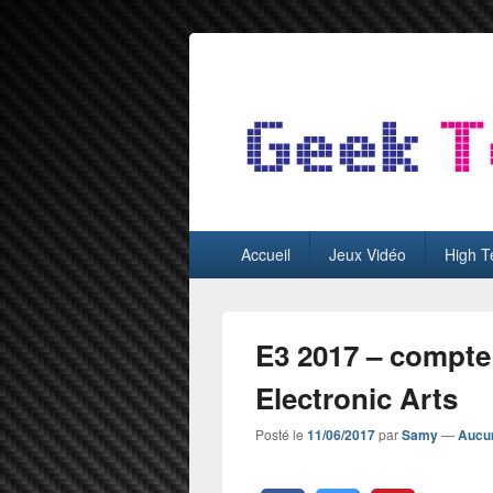
GeekTest
Blog jeux-vidéo et high-tech
Menu
Accueil
Jeux Vidéo
High T
principal
E3 2017 – compte
Electronic Arts
Posté le
11/06/2017
par
Samy
—
Aucu