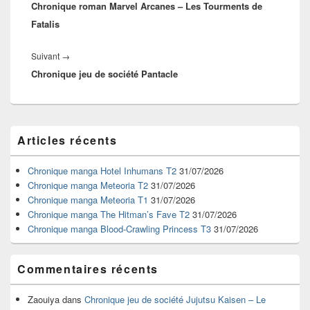
l’article
Chronique roman Marvel Arcanes – Les Tourments de
précédent :
Fatalis
Article
Suivant
→
Chronique jeu de société Pantacle
suivant :
Zone
Articles récents
principale
de
widget
Chronique manga Hotel Inhumans T2
31/07/2026
pour
Chronique manga Meteoria T2
31/07/2026
la
Chronique manga Meteoria T1
31/07/2026
barre
Chronique manga The Hitman’s Fave T2
31/07/2026
latérale
Chronique manga Blood-Crawling Princess T3
31/07/2026
Commentaires récents
Zaouiya
dans
Chronique jeu de société Jujutsu Kaisen – Le