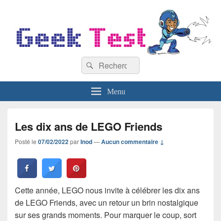
GeekTest
Recherche :
Blog jeux-vidéo et high-tech
Rechercher
Menu
Les dix ans de LEGO Friends
Posté le
07/02/2022
par
Inod
—
Aucun commentaire ↓
Cette année, LEGO nous invite à célébrer les dix ans
de LEGO Friends, avec un retour un brin nostalgique
sur ses grands moments. Pour marquer le coup, sort