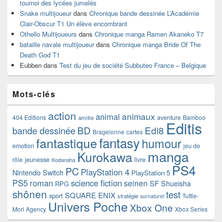
tournoi des lycées jumelés
Snake multijoueur
dans
Chronique bande dessinée L’Académie
Clair-Obscur T1 Un élève encombrant
Othello Multijoueurs
dans
Chronique manga Ramen Akaneko T7
bataille navale multijoueur
dans
Chronique manga Bride Of The
Death God T1
Eubben
dans
Test du jeu de société Subbuteo France – Belgique
Mots-clés
action
animaux
animal
404 Editions
aventure
Bamboo
amitie
Editis
BD
Edi8
bande dessinée
Bragelonne
cartes
fantasy
fantastique
humour
emotion
jeu de
manga
Kurokawa
rôle
jeunesse
livre
Kodansha
PS4
PC
PlayStation 4
Nintendo Switch
PlayStation 5
PS5
roman
science fiction
seinen
SF
Shueisha
RPG
shônen
test
SQUARE ENIX
sport
Tuttle-
stratégie
surnaturel
Univers Poche
Xbox One
Mori Agency
Xbox Series