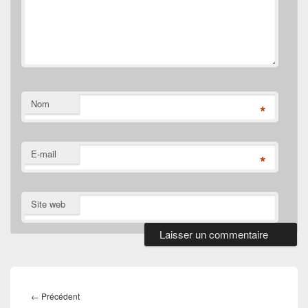
Nom
*
E-mail
*
Site web
Navigation
de
Article
←
Précédent