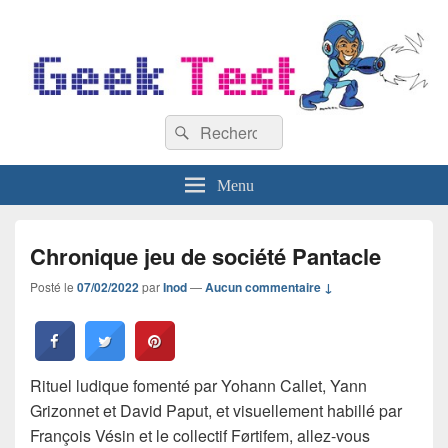
GeekTest
Recherche :
Blog jeux-vidéo et high-tech
Rechercher
Menu
Chronique jeu de société Pantacle
Posté le
07/02/2022
par
Inod
—
Aucun commentaire ↓
Rituel ludique fomenté par Yohann Callet, Yann
Grizonnet et David Paput, et visuellement habillé par
François Vésin et le collectif Førtifem, allez-vous