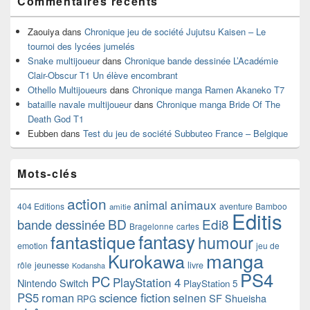
Commentaires récents
Zaouiya
dans
Chronique jeu de société Jujutsu Kaisen – Le
tournoi des lycées jumelés
Snake multijoueur
dans
Chronique bande dessinée L’Académie
Clair-Obscur T1 Un élève encombrant
Othello Multijoueurs
dans
Chronique manga Ramen Akaneko T7
bataille navale multijoueur
dans
Chronique manga Bride Of The
Death God T1
Eubben
dans
Test du jeu de société Subbuteo France – Belgique
Mots-clés
action
animaux
animal
404 Editions
aventure
Bamboo
amitie
Editis
BD
Edi8
bande dessinée
Bragelonne
cartes
fantasy
fantastique
humour
emotion
jeu de
manga
Kurokawa
rôle
jeunesse
livre
Kodansha
PS4
PC
PlayStation 4
Nintendo Switch
PlayStation 5
PS5
roman
science fiction
seinen
SF
Shueisha
RPG