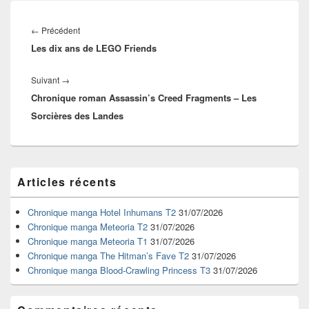
Navigation
de
Article
←
Précédent
l’article
Les dix ans de LEGO Friends
précédent :
Article
Suivant
→
Chronique roman Assassin’s Creed Fragments – Les
suivant :
Sorcières des Landes
Zone
Articles récents
principale
de
widget
Chronique manga Hotel Inhumans T2
31/07/2026
pour
Chronique manga Meteoria T2
31/07/2026
la
Chronique manga Meteoria T1
31/07/2026
barre
Chronique manga The Hitman’s Fave T2
31/07/2026
latérale
Chronique manga Blood-Crawling Princess T3
31/07/2026