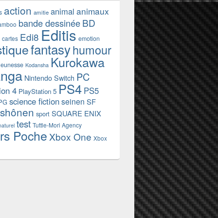
action
animaux
animal
s
amitie
BD
bande dessinée
amboo
Editis
Edi8
emotion
cartes
fantasy
stique
humour
Kurokawa
jeunesse
Kodansha
nga
PC
Nintendo Switch
PS4
ion 4
PS5
PlayStation 5
science fiction
seinen
SF
PG
shônen
SQUARE ENIX
sport
test
Tuttle-Mori Agency
naturel
rs Poche
Xbox One
Xbox