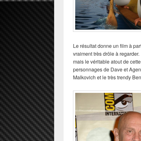
Le résultat donne un film à part
vraiment très drôle à regarder
mais le véritable atout de cett
personnages de Dave et Agent
Malkovich et le très trendy B