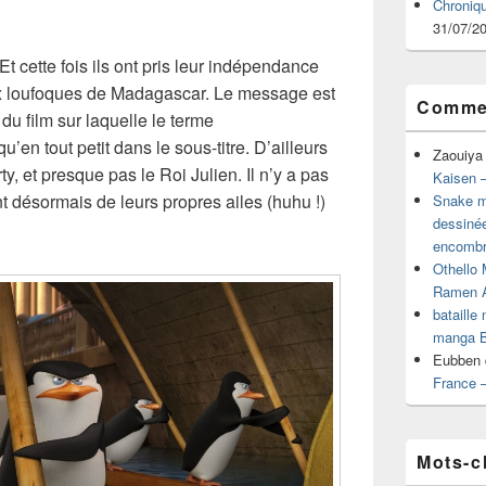
Chroniq
31/07/2
Et cette fois ils ont pris leur indépendance
ux loufoques de Madagascar. Le message est
Commen
he du film sur laquelle le terme
’en tout petit dans le sous-titre. D’ailleurs
Zaouiya
, et presque pas le Roi Julien. Il n’y a pas
Kaisen –
t désormais de leurs propres ailes (huhu !)
Snake mu
dessiné
encombr
Othello 
Ramen 
bataille
manga B
Eubben
France 
Mots-c