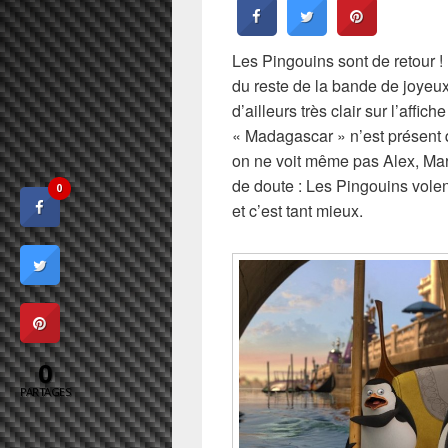
Les Pingouins sont de retour ! 
du reste de la bande de joye
d’ailleurs très clair sur l’affic
« Madagascar » n’est présent qu
on ne voit même pas Alex, Marty
de doute : Les Pingouins volen
0
et c’est tant mieux.
0
PARTAGES