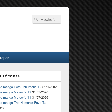
Recherche :
Rechercher
Propos
s récents
ue manga Hotel Inhumans T2
31/07/2026
ue manga Meteoria T2
31/07/2026
ue manga Meteoria T1
31/07/2026
ue manga The Hitman’s Fave T2
026