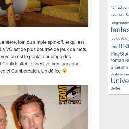
404 Edition
aventure
B
Bragelonne
fanta
jeu de rôle
 entière, loin du simple spin-off, et qui est
ma
livre
. La VO est de plus bourrée de jeux de mots,
PlayStat
e version est le génial doublage des
roman
R
 Confidentiel, respectivement par John
Shueisha
enedict Cumberbatch. Un délice
stratégie
sur
Unive
Series