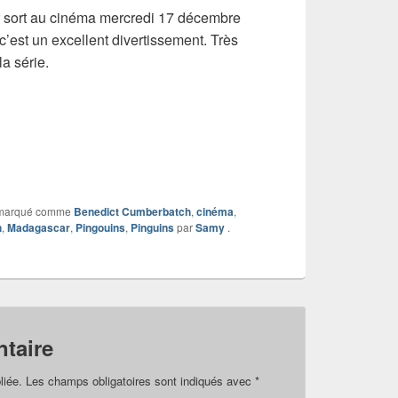
 sort au cinéma mercredi 17 décembre
c’est un excellent divertissement. Très
a série.
marqué comme
Benedict Cumberbatch
,
cinéma
,
h
,
Madagascar
,
Pingouins
,
Pinguins
par
Samy
.
taire
liée.
Les champs obligatoires sont indiqués avec
*