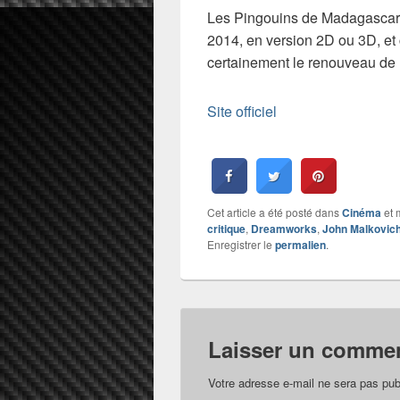
Les Pingouins de Madagascar
2014, en version 2D ou 3D, et 
certainement le renouveau de l
Site officiel
Cet article a été posté dans
Cinéma
et 
critique
,
Dreamworks
,
John Malkovic
Enregistrer le
permalien
.
Laisser un commen
Votre adresse e-mail ne sera pas pub