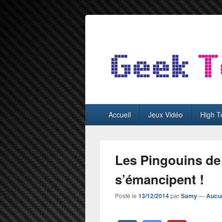
GeekTest
Blog jeux-vidéo et high-tech
Menu
Accueil
Jeux Vidéo
High T
principal
Les Pingouins d
s’émancipent !
Posté le
13/12/2014
par
Samy
—
Aucu