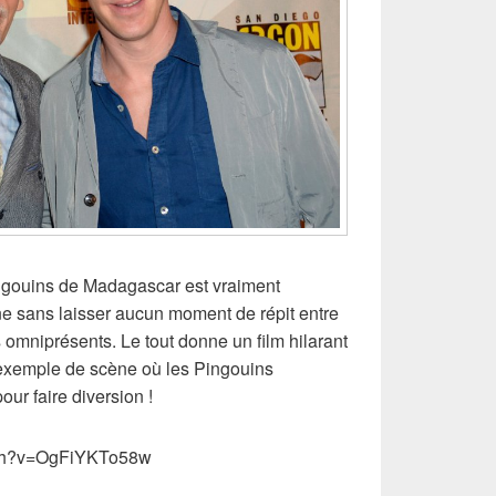
Pingouins de Madagascar est vraiment
ne sans laisser aucun moment de répit entre
s omniprésents. Le tout donne un film hilarant
 exemple de scène où les Pingouins
pour faire diversion !
tch?v=OgFiYKTo58w