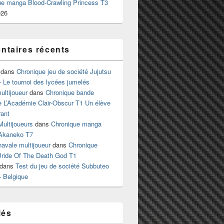
ue manga Blood-Crawling Princess T3
026
taires récents
dans
Chronique jeu de société Jujutsu
 Le tournoi des lycées jumelés
ltijoueur
dans
Chronique bande
e L’Académie Clair-Obscur T1 Un élève
ant
Multijoueurs
dans
Chronique manga
Akaneko T7
 navale multijoueur
dans
Chronique
ride Of The Death God T1
dans
Test du jeu de société Subbuteo
– Belgique
lés