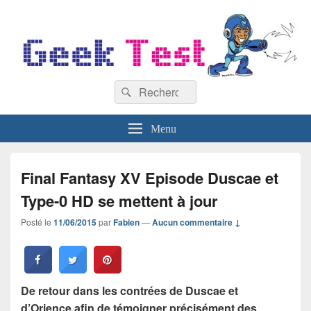
GeekTest
Recherche :
Blog jeux-vidéo et high-tech
Rechercher
Menu
Final Fantasy XV Episode Duscae et
Type-0 HD se mettent à jour
Posté le
11/06/2015
par
Fabien
—
Aucun commentaire ↓
De retour dans les contrées de Duscae et
d’Orience afin de témoigner précisément des