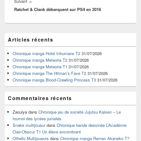
Article
Suivant
→
Ratchet & Clank débarquent sur PS4 en 2016
suivant :
Zone
Articles récents
principale
de
widget
Chronique manga Hotel Inhumans T2
31/07/2026
pour
Chronique manga Meteoria T2
31/07/2026
la
Chronique manga Meteoria T1
31/07/2026
barre
Chronique manga The Hitman’s Fave T2
31/07/2026
latérale
Chronique manga Blood-Crawling Princess T3
31/07/2026
Commentaires récents
Zaouiya
dans
Chronique jeu de société Jujutsu Kaisen – Le
tournoi des lycées jumelés
Snake multijoueur
dans
Chronique bande dessinée L’Académie
Clair-Obscur T1 Un élève encombrant
Othello Multijoueurs
dans
Chronique manga Ramen Akaneko T7