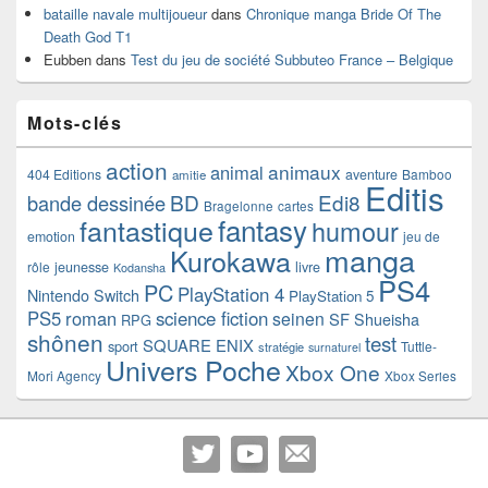
bataille navale multijoueur
dans
Chronique manga Bride Of The
Death God T1
Eubben
dans
Test du jeu de société Subbuteo France – Belgique
Mots-clés
action
animaux
animal
404 Editions
aventure
Bamboo
amitie
Editis
BD
Edi8
bande dessinée
Bragelonne
cartes
fantasy
fantastique
humour
emotion
jeu de
manga
Kurokawa
rôle
jeunesse
livre
Kodansha
PS4
PC
PlayStation 4
Nintendo Switch
PlayStation 5
PS5
roman
science fiction
seinen
SF
Shueisha
RPG
shônen
test
SQUARE ENIX
sport
Tuttle-
stratégie
surnaturel
Univers Poche
Xbox One
Mori Agency
Xbox Series