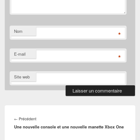
Nom
*
E-mail
*
Site web
Navigation
de
Article
←
Précédent
l’article
Une nouvelle console et une nouvelle manette Xbox One
précédent :