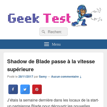
GeekTest
Recherche :
Blog jeux-vidéo et high-tech
Rechercher
Menu
Shadow de Blade passe à la vitesse
supérieure
Posté le
28/11/2017
par
Samy
—
Aucun commentaire ↓
J’étais la semaine dernière dans les locaux de la start-
up parisienne Blade pour découvrir les nouvelles