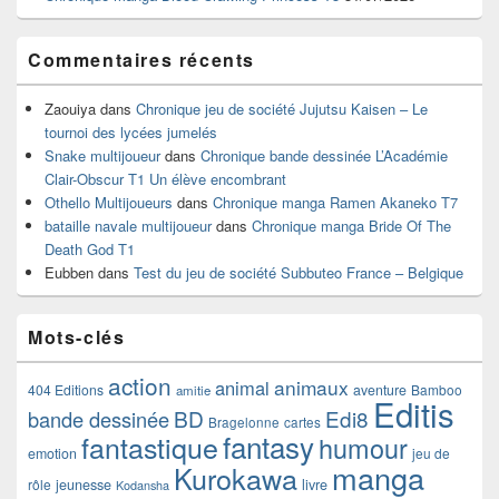
Commentaires récents
Zaouiya
dans
Chronique jeu de société Jujutsu Kaisen – Le
tournoi des lycées jumelés
Snake multijoueur
dans
Chronique bande dessinée L’Académie
Clair-Obscur T1 Un élève encombrant
Othello Multijoueurs
dans
Chronique manga Ramen Akaneko T7
bataille navale multijoueur
dans
Chronique manga Bride Of The
Death God T1
Eubben
dans
Test du jeu de société Subbuteo France – Belgique
Mots-clés
action
animaux
animal
404 Editions
aventure
Bamboo
amitie
Editis
BD
Edi8
bande dessinée
Bragelonne
cartes
fantasy
fantastique
humour
emotion
jeu de
manga
Kurokawa
rôle
jeunesse
livre
Kodansha