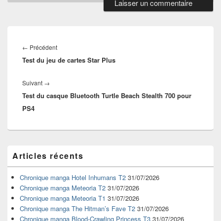
Navigation
de
Article
←
Précédent
l’article
Test du jeu de cartes Star Plus
précédent :
Article
Suivant
→
Test du casque Bluetooth Turtle Beach Stealth 700 pour
suivant :
PS4
Zone
Articles récents
principale
de
widget
Chronique manga Hotel Inhumans T2
31/07/2026
pour
Chronique manga Meteoria T2
31/07/2026
la
Chronique manga Meteoria T1
31/07/2026
barre
Chronique manga The Hitman’s Fave T2
31/07/2026
latérale
Chronique manga Blood-Crawling Princess T3
31/07/2026